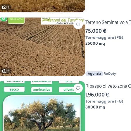
3
Terreno Seminativo a 
75.000 €
Torremaggiore
(
FG
)
25000 mq
5
Agenzia
ReOpty
Ribasso oliveto zona C
196.000 €
Torremaggiore
(
FG
)
80000 mq