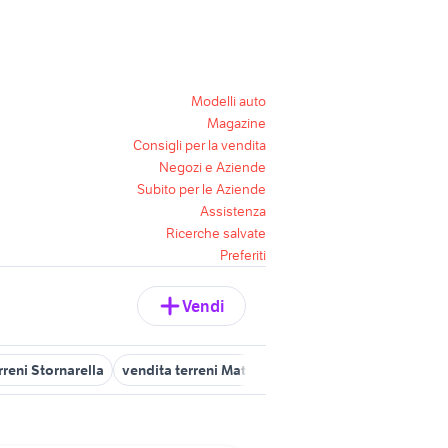
Modelli auto
Magazine
Consigli per la vendita
Negozi e Aziende
Subito per le Aziende
Assistenza
Ricerche salvate
Preferiti
Vendi
rreni Stornarella
vendita terreni Mattinata
terreni in vendita san