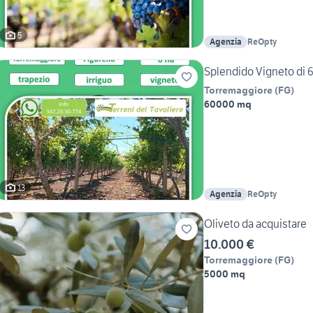
5
Agenzia
ReOpty
Splendido Vigneto di 6
Torremaggiore
(
FG
)
60000 mq
13
Agenzia
ReOpty
Oliveto da acquistare
10.000 €
Torremaggiore
(
FG
)
5000 mq