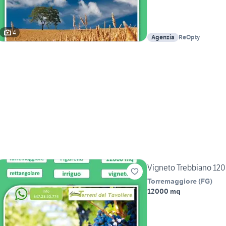
4
Agenzia
ReOpty
Vigneto Trebbiano 12
Torremaggiore
(
FG
)
12000 mq