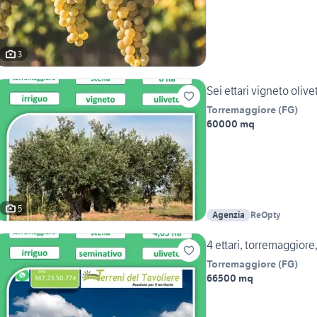
3
Sei ettari vigneto olivet
Torremaggiore
(
FG
)
60000 mq
5
Agenzia
ReOpty
4 ettari, torremaggiore,
Torremaggiore
(
FG
)
66500 mq