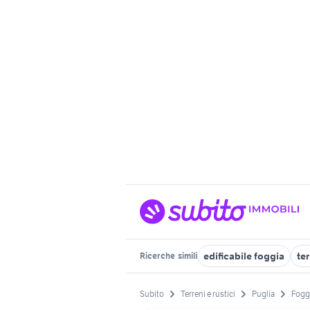
edificabile foggia
ter
Ricerche
simili
Subito
Terreni e rustici
Puglia
Foggi