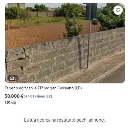
2
Terreno edificabile 717 mq san Cassiano (LE)
50.000 €
San Cassiano
(
LE
)
720 mq
La tua ricerca ha restituito pochi annunci.