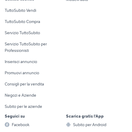
Case vacanza
TuttoSubito Vendi
Uffici e Locali
TuttoSubito Compra
commerciali
Servizio TuttoSubito
elettronica
per la casa e la
sports e hobby
Servizio TuttoSubito per
persona
Informatica
Animali
Professionisti
Arredamento e
Console e
Accessori per
Casalinghi
Inserisci annuncio
Videogiochi
animali
Elettrodomestici
Promuovi annuncio
Audio/Video
Musica e Film
Giardino e Fai da te
Consigli per la vendita
Fotografia
Libri e Riviste
Abbigliamento e
Negozi e Aziende
Telefonia
Strumenti Musicali
Accessori
Subito per le aziende
Sports
Tutto per i bambini
Seguici su
Scarica gratis l'App
Biciclette
Facebook
Subito per Android
Collezionismo