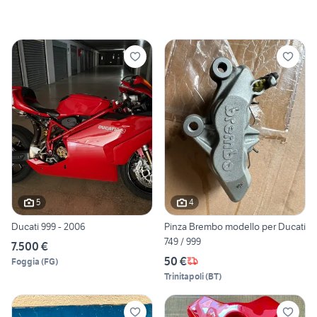
5
4
Ducati 999 - 2006
Pinza Brembo modello per Ducati
749 / 999
7.500 €
50 €
Foggia
(
FG
)
Trinitapoli
(
BT
)