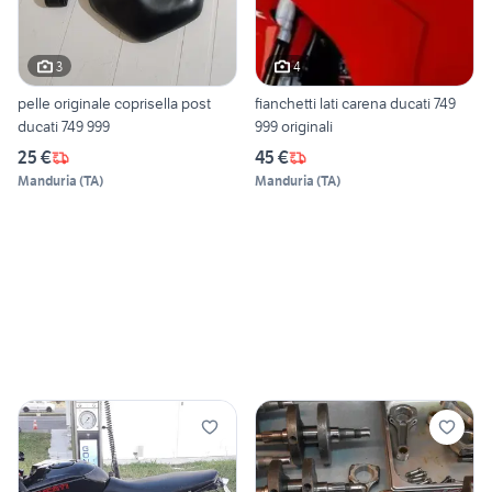
3
4
pelle originale coprisella post
fianchetti lati carena ducati 749
ducati 749 999
999 originali
25 €
45 €
Manduria
(
TA
)
Manduria
(
TA
)