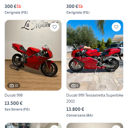
300 €
300 €
Cerignola
(
FG
)
Cerignola
(
FG
)
10
6
Ducati 998
Ducati 999 Testastretta Superbike
2002
13.500 €
13.800 €
San Severo
(
FG
)
Conversano
(
BA
)