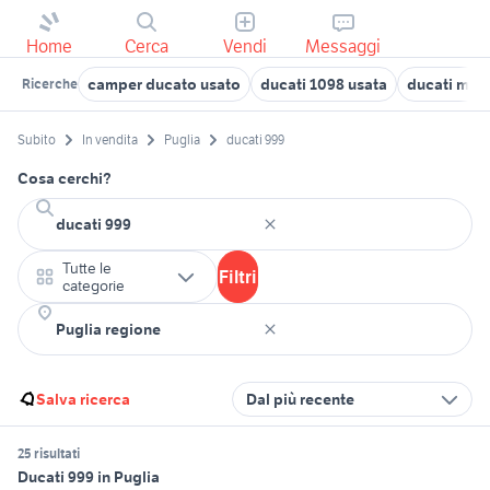
Home
Cerca
Vendi
Messaggi
camper ducato usato
ducati 1098 usata
ducati mult
Ricerche
Subito
In vendita
Puglia
ducati 999
Cosa cerchi?
Tutte le
Filtri
categorie
Salva ricerca
Dal più recente
25 risultati
Ducati 999 in Puglia