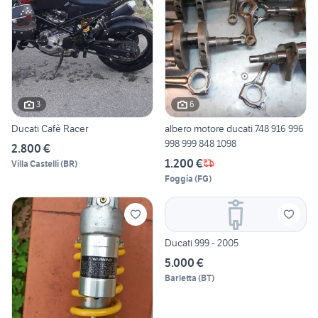
3
6
Ducati Cafè Racer
albero motore ducati 748 916 996
998 999 848 1098
2.800 €
1.200 €
Villa Castelli
(
BR
)
Foggia
(
FG
)
Ducati 999 - 2005
5.000 €
Barletta
(
BT
)