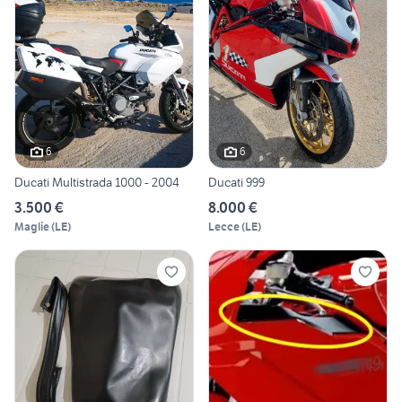
6
6
Ducati Multistrada 1000 - 2004
Ducati 999
3.500 €
8.000 €
Maglie
(
LE
)
Lecce
(
LE
)