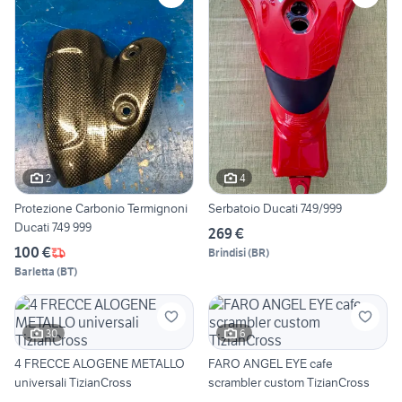
2
4
Protezione Carbonio Termignoni
Serbatoio Ducati 749/999
Ducati 749 999
269 €
100 €
Brindisi
(
BR
)
Barletta
(
BT
)
30
6
4 FRECCE ALOGENE METALLO
FARO ANGEL EYE cafe
universali TizianCross
scrambler custom TizianCross