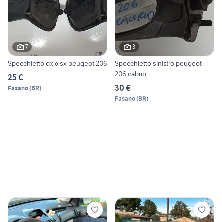
7
3
Specchietto dx o sx peugeot 206
Specchietto sinistro peugeot
206 cabrio
25 €
30 €
Fasano
(
BR
)
Fasano
(
BR
)