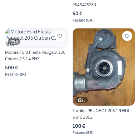
9646476280
60 €
Fasano
(
BR
)
5
Motore Ford Fiesta Peugeot 206
Citroen C3 1.4 8HX
500 €
Fasano
(
BR
)
3
Turbina PEUGEOT 206 1.9 HDI
anno 2002
100 €
Fasano
(
BR
)