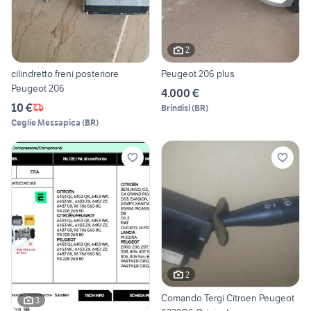
2
cilindretto freni posteriore
Peugeot 206 plus
Peugeot 206
4.000 €
10 €
Brindisi
(
BR
)
Ceglie Messapica
(
BR
)
2
Comando Tergi Citroen Peugeot
3