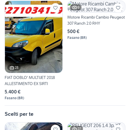
6
Motore Ricambi Cambio Peugeot
307 Ranch 2.0 RHY
500 €
Fasano
(
BR
)
28
FIAT DOBLO' MULTIJET 2018
ALLESTIMENTO EX SIRTI
5.400 €
Fasano
(
BR
)
Scelti per te
27