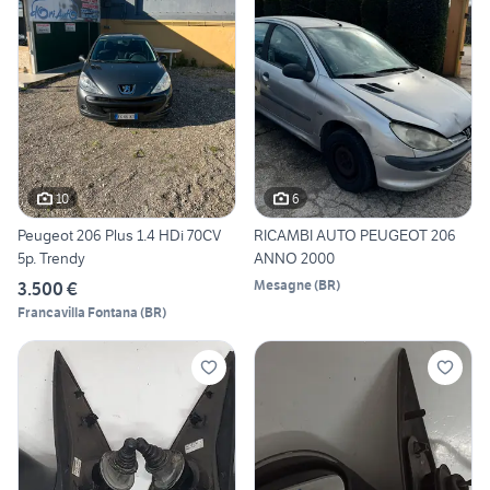
10
6
Peugeot 206 Plus 1.4 HDi 70CV
RICAMBI AUTO PEUGEOT 206
5p. Trendy
ANNO 2000
Mesagne
(
BR
)
3.500 €
Francavilla Fontana
(
BR
)