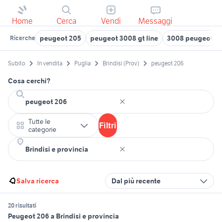
Home
Cerca
Vendi
Messaggi
peugeot 205
peugeot 3008 gt line
3008 peugeot 2
Ricerche
Subito
In vendita
Puglia
Brindisi (Prov)
peugeot 206
Cosa cerchi?
Tutte le
Filtri
categorie
Salva ricerca
Dal più recente
20 risultati
Peugeot 206 a Brindisi e provincia