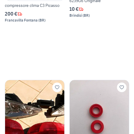
6239G6 Originale
compressore clima C3 Picasso
10 €
200 €
Brindisi
(
BR
)
Francavilla Fontana
(
BR
)