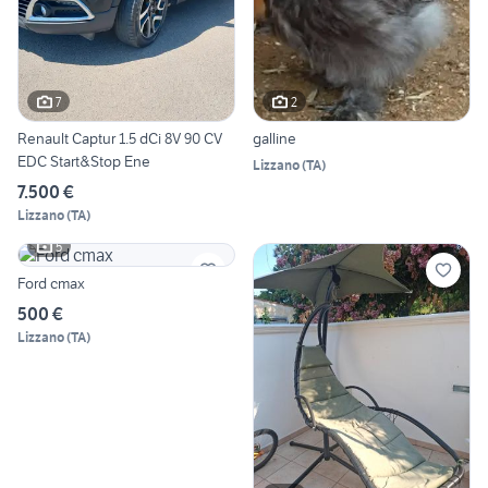
7
2
Renault Captur 1.5 dCi 8V 90 CV
galline
EDC Start&Stop Ene
Lizzano
(
TA
)
7.500 €
Lizzano
(
TA
)
5
Ford cmax
500 €
Lizzano
(
TA
)