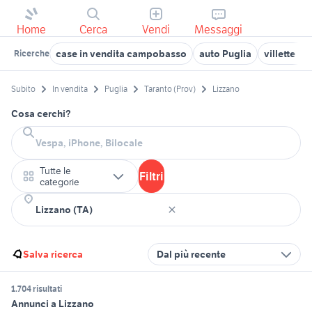
Home
Cerca
Vendi
Messaggi
case in vendita campobasso
auto Puglia
villette in
Ricerche
Subito
In vendita
Puglia
Taranto (Prov)
Lizzano
Cosa cerchi?
Tutte le
Filtri
categorie
Salva ricerca
Dal più recente
1.704 risultati
Annunci a Lizzano