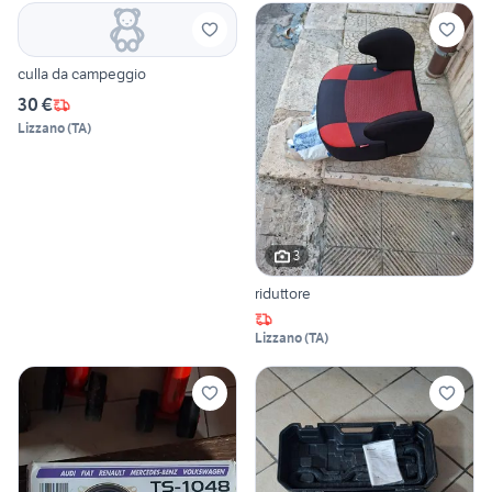
culla da campeggio
30 €
Lizzano
(
TA
)
3
riduttore
Lizzano
(
TA
)