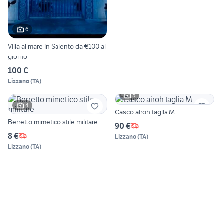
6
Villa al mare in Salento da €100 al
giorno
100 €
Lizzano
(
TA
)
5
4
Casco airoh taglia M
Berretto mimetico stile militare
90 €
8 €
Lizzano
(
TA
)
Lizzano
(
TA
)