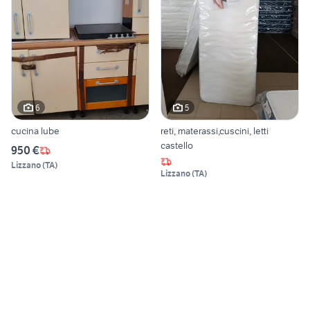
6
5
cucina lube
reti, materassi,cuscini, letti
castello
950 €
Lizzano
(
TA
)
Lizzano
(
TA
)