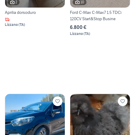
2
10
Aprilia dorsoduro
Ford C-Max C-Max7 1.5 TDCi
120CV Start&Stop Busine
Lizzano
(
TA
)
6.800 €
Lizzano
(
TA
)