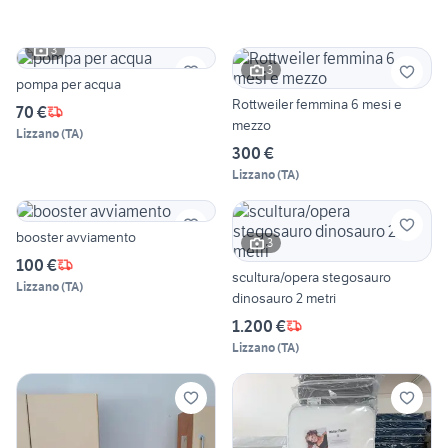
3
3
pompa per acqua
Rottweiler femmina 6 mesi e
70 €
mezzo
Lizzano
(
TA
)
300 €
Lizzano
(
TA
)
booster avviamento
3
100 €
scultura/opera stegosauro
Lizzano
(
TA
)
dinosauro 2 metri
1.200 €
Lizzano
(
TA
)