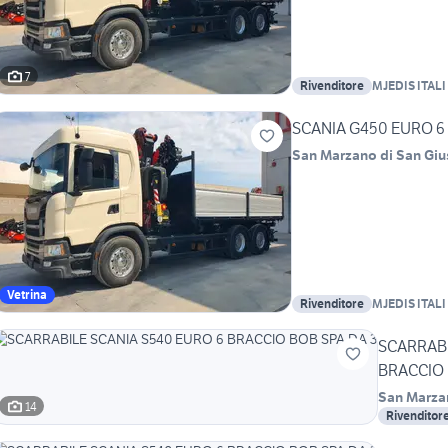
7
Rivenditore
MJEDIS ITALI 
SCANIA G450 EURO 6
San Marzano di San Gi
Vetrina
Rivenditore
MJEDIS ITALI 
SCARRABI
BRACCIO 
San Marza
14
Rivenditor