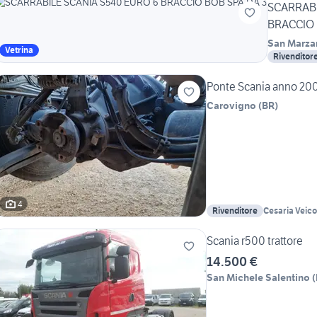
SCARRABI
BRACCIO 
San Marza
Vetrina
Rivenditor
Ponte Scania anno 20
Carovigno
(
BR
)
4
Rivenditore
Cesaria Veico
Scania r500 trattore
14.500 €
San Michele Salentino
(