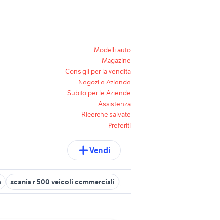
Modelli auto
Magazine
Consigli per la vendita
Negozi e Aziende
Subito per le Aziende
Assistenza
Ricerche salvate
Preferiti
Vendi
a
scania r 500 veicoli commerciali
scania bergamo usato
scan