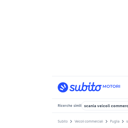
scania veicoli commerci
Ricerche
simili
Subito
Veicoli commerciali
Puglia
s