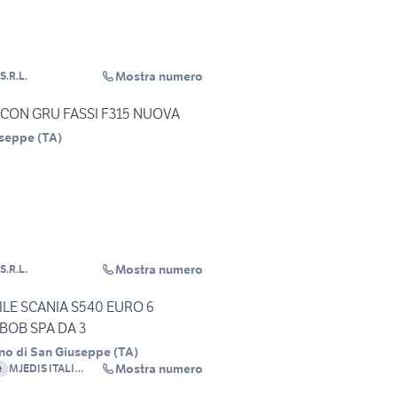
Mostra numero
S.R.L.
 CON GRU FASSI F315 NUOVA
useppe
(
TA
)
Mostra numero
S.R.L.
LE SCANIA S540 EURO 6
BOB SPA DA 3
no di San Giuseppe
(
TA
)
Mostra numero
e
MJEDIS ITALI
S.R.L.