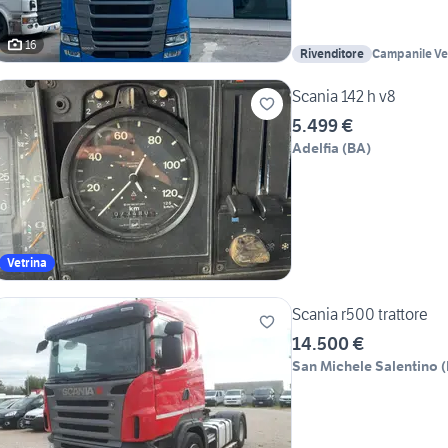
16
Rivenditore
Campanile Veic
Scania 142 h v8
5.499 €
Adelfia
(
BA
)
Vetrina
Scania r500 trattore
14.500 €
San Michele Salentino
(