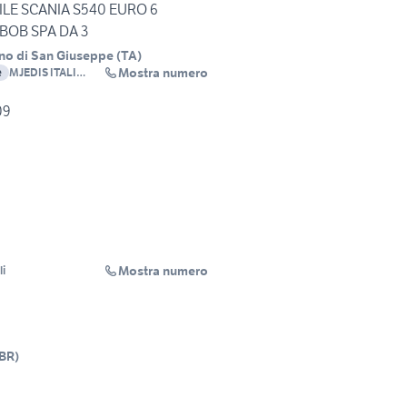
LE SCANIA S540 EURO 6
BOB SPA DA 3
no di San Giuseppe
(
TA
)
Mostra numero
e
MJEDIS ITALI
S.R.L.
09
Mostra numero
li
BR
)