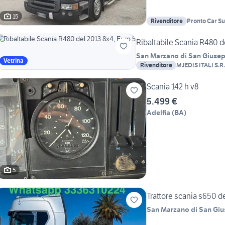
15
Rivenditore
Pronto Car S
Ribaltabile Scania R480 d
San Marzano di San Giuse
Vetrina
Rivenditore
MJEDIS ITALI S.R.
Scania 142 h v8
5.499 €
Adelfia
(
BA
)
5
Trattore scania s650 d
San Marzano di San Gi