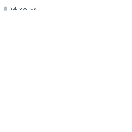
Accessori per animali
hi
Subito per iOS
Musica e Film
omestici
Libri e Riviste
e Fai da te
Strumenti Musicali
amento e
ri
Sports
 i bambini
Biciclette
Collezionismo