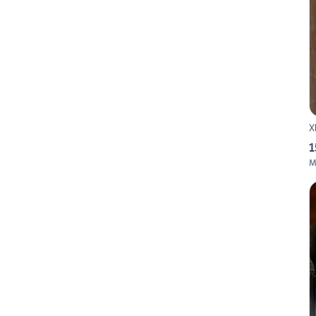
X
1
M