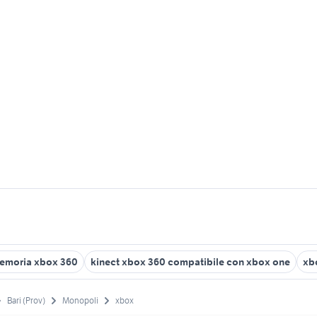
emoria xbox 360
kinect xbox 360 compatibile con xbox one
xb
Bari (Prov)
Monopoli
xbox