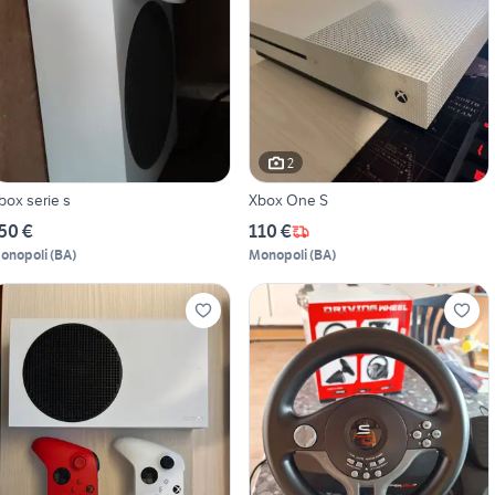
2
box serie s
Xbox One S
50 €
110 €
onopoli
(
BA
)
Monopoli
(
BA
)