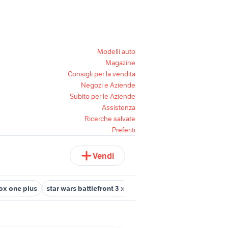
Modelli auto
Magazine
Consigli per la vendita
Negozi e Aziende
Subito per le Aziende
Assistenza
Ricerche salvate
Preferiti
Vendi
ox one plus
star wars battlefront 3 xbox 360
crysis xbox 360
f