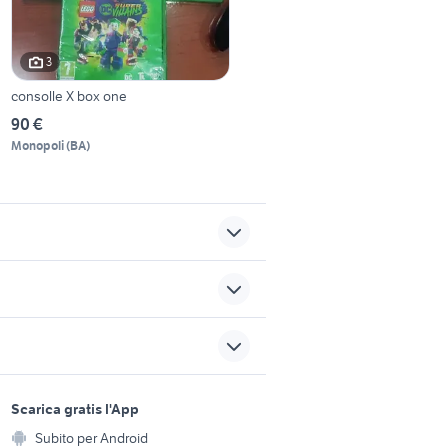
3
consolle X box one
90 €
Monopoli
(
BA
)
videogiochi combattimento
rovincia
imac 24
ision
horizon 4 xbox one
sports e hobby
a
Scarica gratis l'App
rayman origins
Animali
Subito per Android
ento e