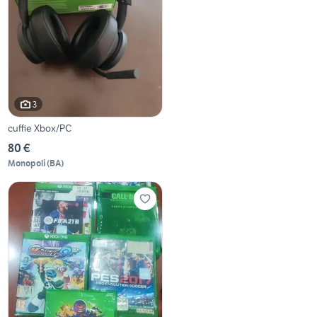
3
cuffie Xbox/PC
80 €
Monopoli
(
BA
)