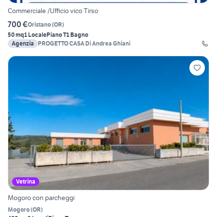
Commerciale /Ufficio vico Tirso
700 €
Oristano
(
OR
)
50 mq
1 Locale
Piano T
1 Bagno
Agenzia
PROGETTO CASA Di Andrea Ghiani
Vetrina
Mogoro con parcheggi
Mogoro
(
OR
)