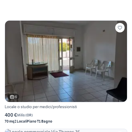
6
Locale o studio per medici/professionisti
400 €
Milis
(
OR
)
70 mq
2 Locali
Piano T
1 Bagno