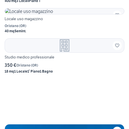
400 mq
3 Locali
Piano T
Locale uso magazzino
Oristano
(
OR
)
40 mq
Semint.
Studio medico professionale
350 €
Oristano
(
OR
)
18 mq
1 Locale
1° Piano
1 Bagno