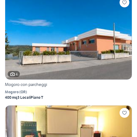
4
Mogoro con parcheggi
Mogoro
(
OR
)
400 mq
3 Locali
Piano T