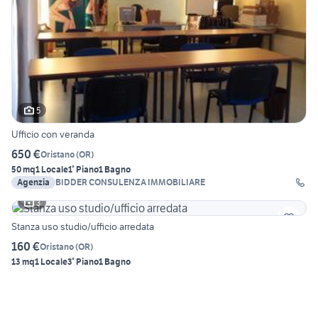
5
Ufficio con veranda
650 €
Oristano
(
OR
)
50 mq
1 Locale
1° Piano
1 Bagno
Agenzia
BIDDER CONSULENZA IMMOBILIARE
3
Stanza uso studio/ufficio arredata
160 €
Oristano
(
OR
)
13 mq
1 Locale
3° Piano
1 Bagno