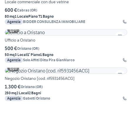
Locale commerciale con due vetrine
600 €
Cabras
(
OR
)
80 mq
1 Locale
Piano T
1 Bagno
Agenzia
BIDDER CONSULENZA IMMOBILIARE
6
Ufficio a Oristano
500 €
Oristano
(
OR
)
50 mq
3 Locali
1° Piano
1 Bagno
Agenzia
Solo Affitti Ditta Pira GianMarco
8
Negozio Oristano [cod. rif5931456ACG]
1.300 €
Oristano
(
OR
)
250 mq
2 Locali
2 Bagni
Agenzia
Gabetti Oristano