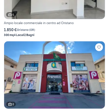
6
Ampio locale commerciale in centro ad Oristano
1.850 €
Oristano
(
OR
)
300 mq
4 Locali
2 Bagni
8