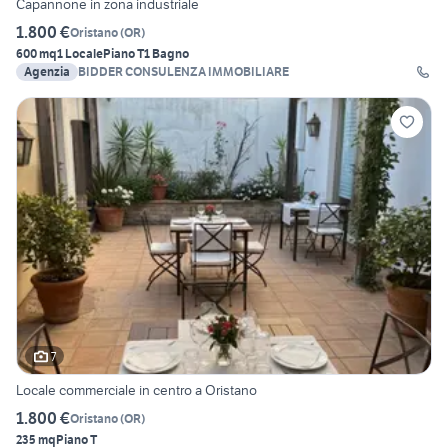
Capannone in zona industriale
1.800 €
Oristano
(
OR
)
600 mq
1 Locale
Piano T
1 Bagno
Agenzia
BIDDER CONSULENZA IMMOBILIARE
7
Locale commerciale in centro a Oristano
1.800 €
Oristano
(
OR
)
235 mq
Piano T