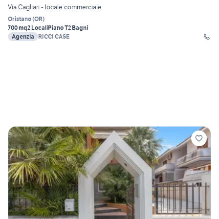
Via Cagliari - locale commerciale
Oristano
(
OR
)
700 mq
2 Locali
Piano T
2 Bagni
Agenzia
RICCI CASE