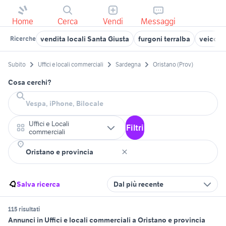
Home
Cerca
Vendi
Messaggi
vendita locali Santa Giusta
furgoni terralba
veicoli
Ricerche
Subito
Uffici e locali commerciali
Sardegna
Oristano (Prov)
Cosa cerchi?
Uffici e Locali
Filtri
commerciali
Salva ricerca
Dal più recente
115 risultati
Annunci in Uffici e locali commerciali a Oristano e provincia