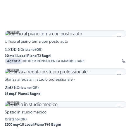
9
Ufficio al piano terrra con posto auto
1.200 €
Oristano
(
OR
)
90 mq
4 Locali
Piano T
2 Bagni
Agenzia
BIDDER CONSULENZA IMMOBILIARE
3
Stanza arredata in studio professionale -
250 €
Oristano
(
OR
)
16 mq
3° Piano
1 Bagno
6
Spazio in studio medico
Oristano
(
OR
)
1200 mq
+10 Locali
Piano T
+3 Bagni