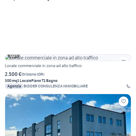
5
Locale commerciale in zona ad alto traffico
2.500 €
Oristano
(
OR
)
300 mq
1 Locale
Piano T
1 Bagno
Agenzia
BIDDER CONSULENZA IMMOBILIARE