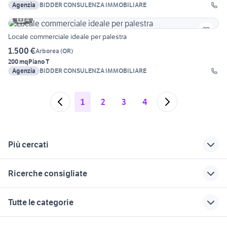
Agenzia
BIDDER CONSULENZA IMMOBILIARE
4
Locale commerciale ideale per palestra
1.500 €
Arborea
(
OR
)
200 mq
Piano T
Agenzia
BIDDER CONSULENZA IMMOBILIARE
1
2
3
4
Più cercati
Correlati
Richerche simili
Suggerimenti
Ricerche consigliate
veicoli commerciali
furgoni cagliari
motocarro veicoli
Oristano
commerciali
veicoli commerciali usati lazio
cassoni scarrabili usati
veicoli commerciali
Tutte le categorie
Sardegna
veicoli commerciali
Lanusei
iveco daily usato ribaltabile
veicoli commerciali usati sicilia
Uras
trattori agricoli
privato
veicoli commerciali
motori
immobili
lavoro e servizi