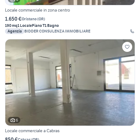
Locale commerciale in zona centro
1.650 €
Oristano
(
OR
)
190 mq
1 Locale
Piano T
1 Bagno
Agenzia
BIDDER CONSULENZA IMMOBILIARE
6
Locale commerciale a Cabras
850 €
Cabras
(
OR
)