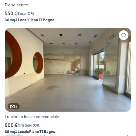
Pieno centro
550 €
Bosa
(
OR
)
30 mq
3 Locali
Piano T
1 Bagno
3
Luminoso locale commerciale
900 €
Oristano
(
OR
)
86 mq
1 Locale
Piano T
1 Bagno