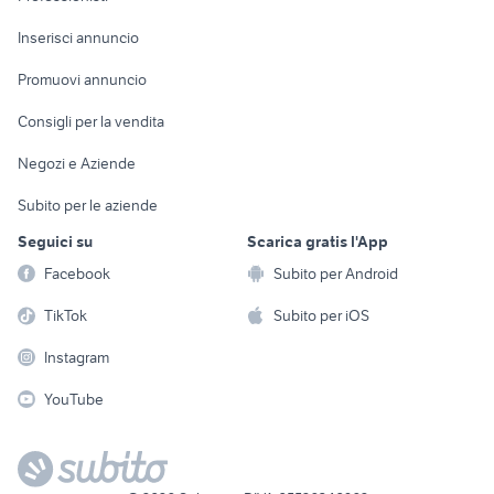
Arredamento e
Console e
Accessori per
Casalinghi
Inserisci annuncio
Videogiochi
animali
Elettrodomestici
Promuovi annuncio
Audio/Video
Musica e Film
Giardino e Fai da te
Consigli per la vendita
Fotografia
Libri e Riviste
Abbigliamento e
Negozi e Aziende
Telefonia
Strumenti Musicali
Accessori
Subito per le aziende
Sports
Tutto per i bambini
Seguici su
Scarica gratis l'App
Biciclette
Facebook
Subito per Android
Collezionismo
TikTok
Subito per iOS
Instagram
YouTube