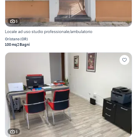
6
Locale ad uso studio professionale/ambulatorio
Oristano
(
OR
)
100 mq
2 Bagni
6