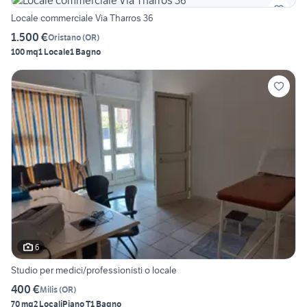
Locale commerciale Via Tharros 36
1.500 €
Oristano
(
OR
)
100 mq
1 Locale
1 Bagno
6
Studio per medici/professionisti o locale
400 €
Milis
(
OR
)
70 mq
2 Locali
Piano T
1 Bagno