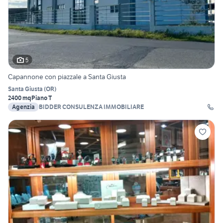
5
Capannone con piazzale a Santa Giusta
Santa Giusta
(
OR
)
2400 mq
Piano T
Agenzia
BIDDER CONSULENZA IMMOBILIARE