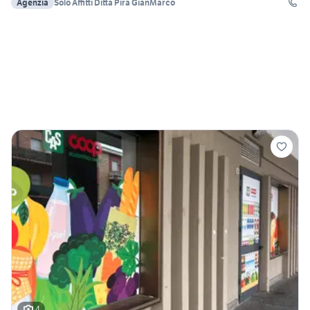
Agenzia
Solo Affitti Ditta Pira GianMarco
4