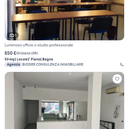
5
Luminoso ufficio o studio professionale
650 €
Oristano
(
OR
)
50 mq
1 Locale
1° Piano
1 Bagno
Agenzia
BIDDER CONSULENZA IMMOBILIARE