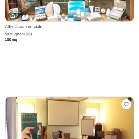
2
Attività commerciale
Samugheo
(
OR
)
100 mq