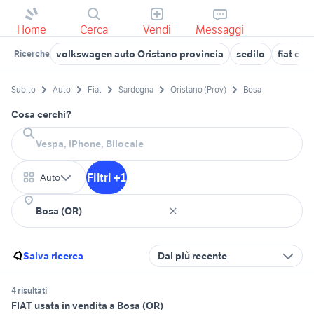
Home
Cerca
Vendi
Messaggi
volkswagen auto Oristano provincia
sedilo
fiat cab
Ricerche
Subito
Auto
Fiat
Sardegna
Oristano (Prov)
Bosa
Cosa cerchi?
Filtri +1
Auto
Salva ricerca
Dal più recente
4 risultati
FIAT usata in vendita a Bosa (OR)