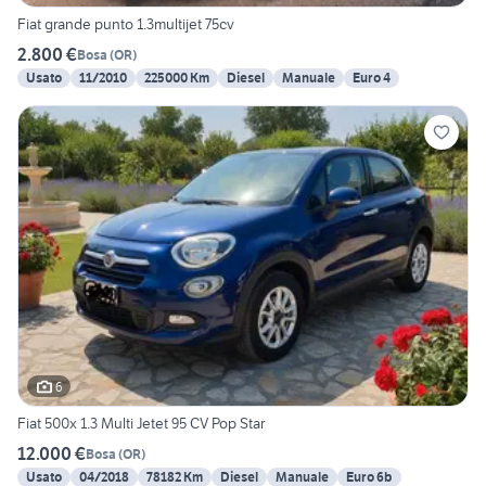
Fiat grande punto 1.3multijet 75cv
2.800 €
Bosa
(
OR
)
Usato
11/2010
225000 Km
Diesel
Manuale
Euro 4
6
Fiat 500x 1.3 Multi Jetet 95 CV Pop Star
12.000 €
Bosa
(
OR
)
Usato
04/2018
78182 Km
Diesel
Manuale
Euro 6b