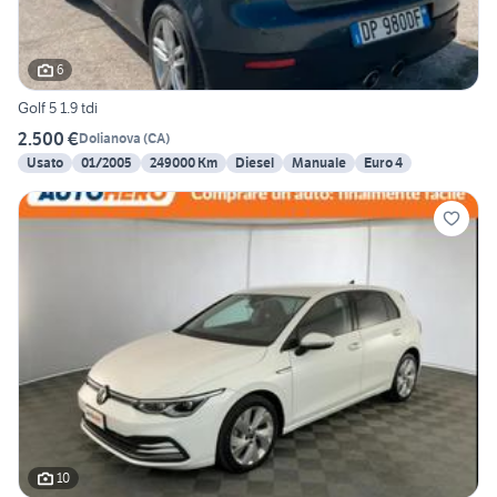
6
Golf 5 1.9 tdi
2.500 €
Dolianova
(
CA
)
Usato
01/2005
249000 Km
Diesel
Manuale
Euro 4
10