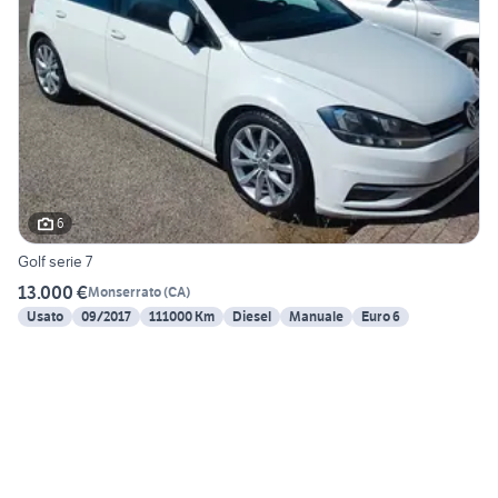
6
Golf serie 7
13.000 €
Monserrato
(
CA
)
Usato
09/2017
111000 Km
Diesel
Manuale
Euro 6