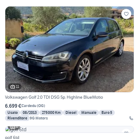
11
Volkswagen Golf 2.0 TDI DSG 5p. Highline BlueMotio
6.699 €
Cardedu
(
OG
)
Usato
08/2013
275000 Km
Diesel
Manuale
Euro 5
Rivenditore
9G Motors
4
golf 6td