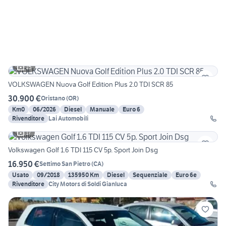
15
VOLKSWAGEN Nuova Golf Edition Plus 2.0 TDI SCR 85
30.900 €
Oristano
(
OR
)
Km0
06/2026
Diesel
Manuale
Euro 6
Rivenditore
Lai Automobili
17
Volkswagen Golf 1.6 TDI 115 CV 5p. Sport Join Dsg
16.950 €
Settimo San Pietro
(
CA
)
Usato
09/2018
135950 Km
Diesel
Sequenziale
Euro 6e
Rivenditore
City Motors di Soldi Gianluca