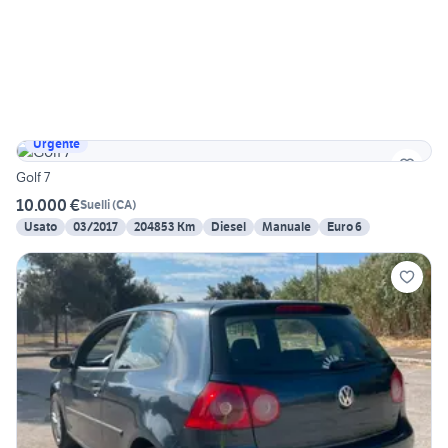
Urgente
Golf 7
10.000 €
Suelli
(
CA
)
Usato
03/2017
204853 Km
Diesel
Manuale
Euro 6