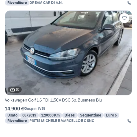
Rivenditore
DREAM CAR DI A.N.
10
Volkswagen Golf 1.6 TDI 115CV DSG 5p. Business Blu
14.900 €
Guspini
(
VS
)
Usato
08/2019
129000 Km
Diesel
Sequenziale
Euro 6
Rivenditore
PISTIS MICHELE E MARCELLO E C SNC