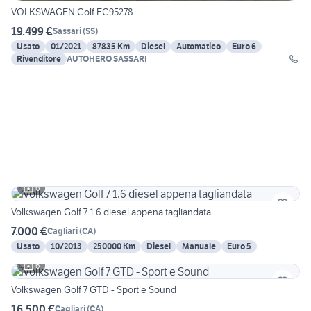
VOLKSWAGEN Golf EG95278
19.499 €
Sassari
(
SS
)
Usato
01/2021
87835 Km
Diesel
Automatico
Euro 6
Rivenditore
AUTOHERO SASSARI
6
Volkswagen Golf 7 1.6 diesel appena tagliandata
7.000 €
Cagliari
(
CA
)
Usato
10/2013
250000 Km
Diesel
Manuale
Euro 5
6
Volkswagen Golf 7 GTD - Sport e Sound
16.500 €
Cagliari
(
CA
)