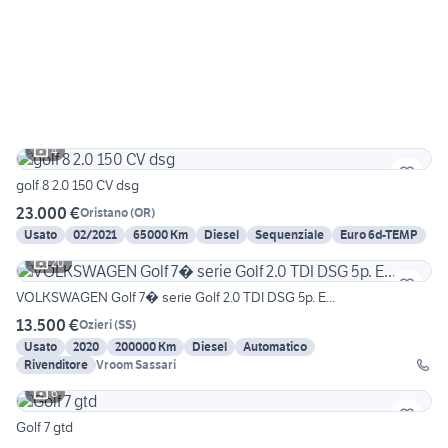
4
golf 8 2.0 150 CV dsg
23.000 €
Oristano
(
OR
)
Usato
02/2021
65000 Km
Diesel
Sequenziale
Euro 6d-TEMP
20
VOLKSWAGEN Golf 7� serie Golf 2.0 TDI DSG 5p. E...
13.500 €
Ozieri
(
SS
)
Usato
2020
200000 Km
Diesel
Automatico
Rivenditore
Vroom Sassari
6
Golf 7 gtd