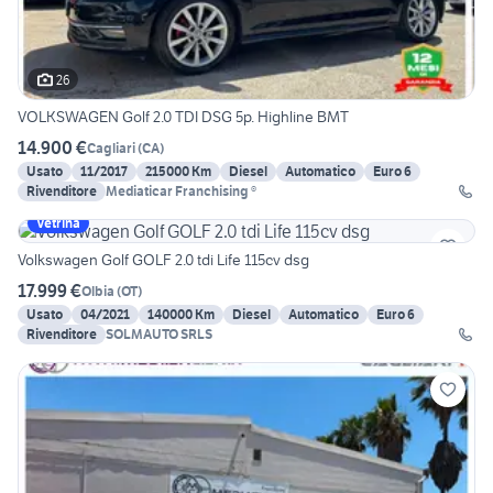
26
VOLKSWAGEN Golf 2.0 TDI DSG 5p. Highline BMT
14.900 €
Cagliari
(
CA
)
Usato
11/2017
215000 Km
Diesel
Automatico
Euro 6
Rivenditore
Mediaticar Franchising ®
Vetrina
Volkswagen Golf GOLF 2.0 tdi Life 115cv dsg
17.999 €
Olbia
(
OT
)
Usato
04/2021
140000 Km
Diesel
Automatico
Euro 6
Rivenditore
SOLMAUTO SRLS