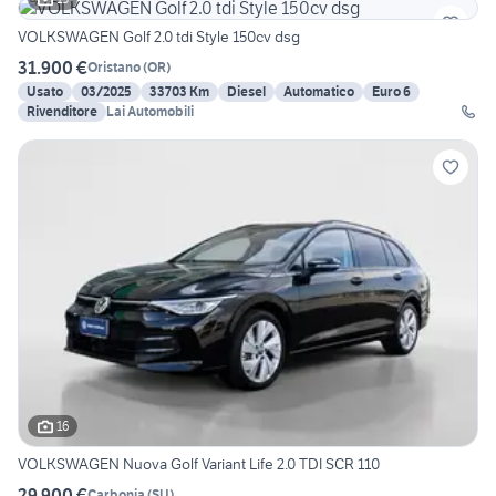
VOLKSWAGEN Golf 2.0 tdi Style 150cv dsg
31.900 €
Oristano
(
OR
)
Usato
03/2025
33703 Km
Diesel
Automatico
Euro 6
Rivenditore
Lai Automobili
16
VOLKSWAGEN Nuova Golf Variant Life 2.0 TDI SCR 110
29.900 €
Carbonia
(
SU
)