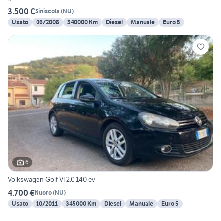
3.500 €
Siniscola
(
NU
)
Usato
06/2008
340000 Km
Diesel
Manuale
Euro 5
6
Volkswagen Golf VI 2.0 140 cv
4.700 €
Nuoro
(
NU
)
Usato
10/2011
345000 Km
Diesel
Manuale
Euro 5