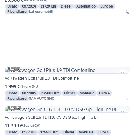
Usato
09/2024
11729 Km
Diesel
Automatico
Euro 6e
Rivenditore
Lai Automobili
8
Volkswagen Golf Plus 1.9 TDI Comfortline
1.999 €
Nuoro
(
NU
)
Usato
08/2005
235000 Km
Diesel
Manuale
Euro 4
Rivenditore
SAMAUTO SNC
14
Volkswagen Golf 1.6 TDI 110 CV DSG 5p. Highline Bl
11.390 €
Sestu
(
CA
)
Usato
01/2016
125500 Km
Diesel
Manuale
Euro 6