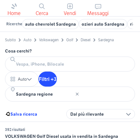
Home
Cerca
Vendi
Messaggi
auto chevrolet Sardegna
ozieri auto Sardegna
rica
Ricerche
Subito
Auto
Volkswagen
Golf
Diesel
Sardegna
Cosa cerchi?
Filtri +3
Auto
Salva ricerca
Dal più rilevante
392 risultati
VOLKSWAGEN Golf Diesel usata in vendita in Sardegna