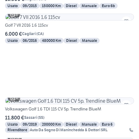
Usato
09/2015
150000 Km
Diesel
Manuale
Euro 6b
6
Golf 7 VII 2016 1.6 115cv
6.000 €
Cagliari
(
CA
)
Usato
06/2016
480000 Km
Diesel
Manuale
4
Volkswagen Golf 1.6 TDI 115 CV 5p. Trendline BlueM
11.800 €
Sassari
(
SS
)
Usato
09/2019
200000 Km
Diesel
Manuale
Euro 6
Rivenditore
Auto Da Sogno Di Maninchedda & Dettori SRL
15