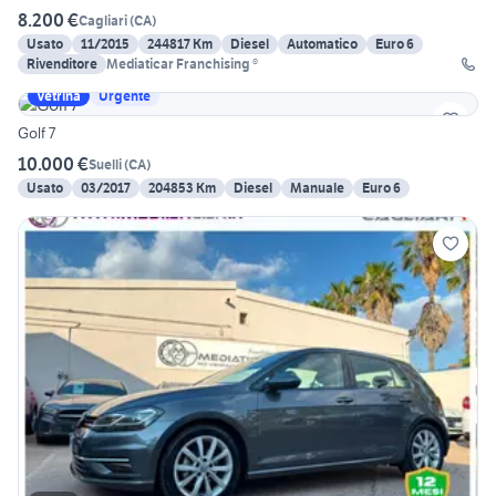
8.200 €
Cagliari
(
CA
)
Usato
11/2015
244817 Km
Diesel
Automatico
Euro 6
Rivenditore
Mediaticar Franchising ®
Vetrina
Urgente
Golf 7
10.000 €
Suelli
(
CA
)
Usato
03/2017
204853 Km
Diesel
Manuale
Euro 6