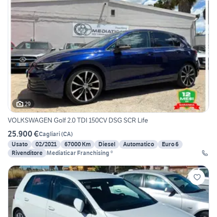
29
VOLKSWAGEN Golf 2.0 TDI 150CV DSG SCR Life
25.900 €
Cagliari
(
CA
)
Usato
02/2021
67000 Km
Diesel
Automatico
Euro 6
Rivenditore
Mediaticar Franchising ®