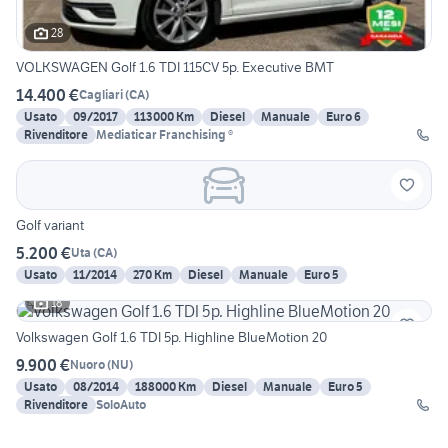
28
VOLKSWAGEN Golf 1.6 TDI 115CV 5p. Executive BMT
14.400 €
Cagliari
(
CA
)
Usato
09/2017
113000 Km
Diesel
Manuale
Euro 6
Rivenditore
Mediaticar Franchising ®
Golf variant
5.200 €
Uta
(
CA
)
Usato
11/2014
270 Km
Diesel
Manuale
Euro 5
18
Volkswagen Golf 1.6 TDI 5p. Highline BlueMotion 20
9.900 €
Nuoro
(
NU
)
Usato
08/2014
188000 Km
Diesel
Manuale
Euro 5
Rivenditore
SoloAuto