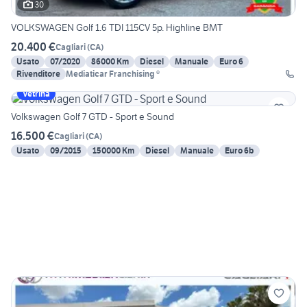
30
VOLKSWAGEN Golf 1.6 TDI 115CV 5p. Highline BMT
20.400 €
Cagliari
(
CA
)
Usato
07/2020
86000 Km
Diesel
Manuale
Euro 6
Rivenditore
Mediaticar Franchising ®
Vetrina
Volkswagen Golf 7 GTD - Sport e Sound
16.500 €
Cagliari
(
CA
)
Usato
09/2015
150000 Km
Diesel
Manuale
Euro 6b