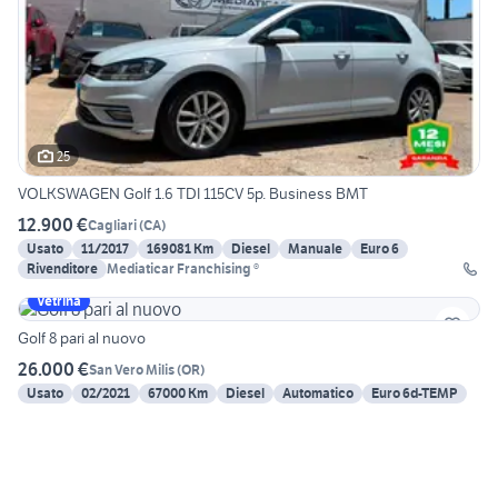
25
VOLKSWAGEN Golf 1.6 TDI 115CV 5p. Business BMT
12.900 €
Cagliari
(
CA
)
Usato
11/2017
169081 Km
Diesel
Manuale
Euro 6
Rivenditore
Mediaticar Franchising ®
Vetrina
Golf 8 pari al nuovo
26.000 €
San Vero Milis
(
OR
)
Usato
02/2021
67000 Km
Diesel
Automatico
Euro 6d-TEMP