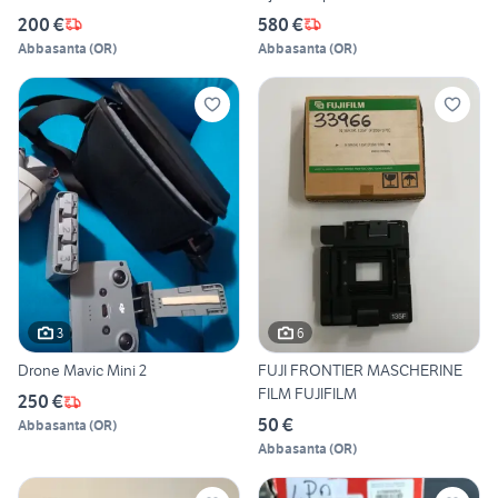
200 €
580 €
Abbasanta
(
OR
)
Abbasanta
(
OR
)
3
6
Drone Mavic Mini 2
FUJI FRONTIER MASCHERINE
FILM FUJIFILM
250 €
50 €
Abbasanta
(
OR
)
Abbasanta
(
OR
)