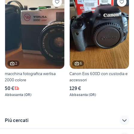
2
6
macchina fotografica werlisa
Canon Eos 600D con custodia e
2000 colore
accessori
50 €
129 €
Abbasanta
(
OR
)
Abbasanta
(
OR
)
Più cercati
Correlati
Richerche simili
Suggerimenti