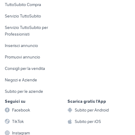
TuttoSubito Compra
commerciali
Servizio TuttoSubito
elettronica
per la casa e la
sports e hobby
Servizio TuttoSubito per
persona
Informatica
Animali
Professionisti
Arredamento e
Console e
Accessori per
Casalinghi
Inserisci annuncio
Videogiochi
animali
Elettrodomestici
Promuovi annuncio
Audio/Video
Musica e Film
Giardino e Fai da te
Consigli per la vendita
Fotografia
Libri e Riviste
Abbigliamento e
Negozi e Aziende
Telefonia
Strumenti Musicali
Accessori
Subito per le aziende
Sports
Tutto per i bambini
Seguici su
Scarica gratis l'App
Biciclette
Facebook
Subito per Android
Collezionismo
TikTok
Subito per iOS
Instagram