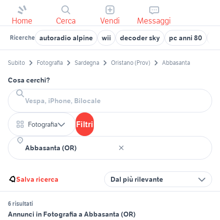
Home
Cerca
Vendi
Messaggi
autoradio alpine
wii
decoder sky
pc anni 80
re
Ricerche
Subito
Fotografia
Sardegna
Oristano (Prov)
Abbasanta
Cosa cerchi?
Filtri
Fotografia
Salva ricerca
Dal più rilevante
6 risultati
Annunci in Fotografia a Abbasanta (OR)