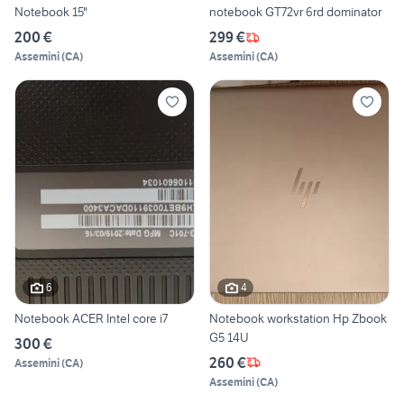
Notebook 15"
notebook GT72vr 6rd dominator
200 €
299 €
Assemini
(
CA
)
Assemini
(
CA
)
6
4
Notebook ACER Intel core i7
Notebook workstation Hp Zbook
G5 14U
300 €
260 €
Assemini
(
CA
)
Assemini
(
CA
)