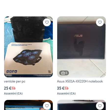
6
ventole per pc
Asus X501A-XX220H notebook
25 €
35 €
Assemini
(
CA
)
Assemini
(
CA
)