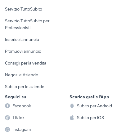
Servizio TuttoSubito
elettronica
per la casa e la
sports e hobby
Servizio TuttoSubito per
persona
Informatica
Animali
Professionisti
Arredamento e
Console e
Accessori per
Casalinghi
Inserisci annuncio
Videogiochi
animali
Elettrodomestici
Promuovi annuncio
Audio/Video
Musica e Film
Giardino e Fai da te
Consigli per la vendita
Fotografia
Libri e Riviste
Abbigliamento e
Negozi e Aziende
Telefonia
Strumenti Musicali
Accessori
Subito per le aziende
Sports
Tutto per i bambini
Seguici su
Scarica gratis l'App
Biciclette
Facebook
Subito per Android
Collezionismo
TikTok
Subito per iOS
Instagram