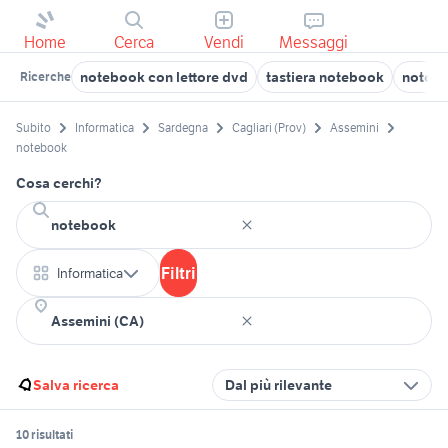
Home
Cerca
Vendi
Messaggi
notebook con lettore dvd
tastiera notebook
noteb
Ricerche
Subito
Informatica
Sardegna
Cagliari (Prov)
Assemini
notebook
Cosa cerchi?
Filtri
Informatica
Salva ricerca
Dal più rilevante
10 risultati