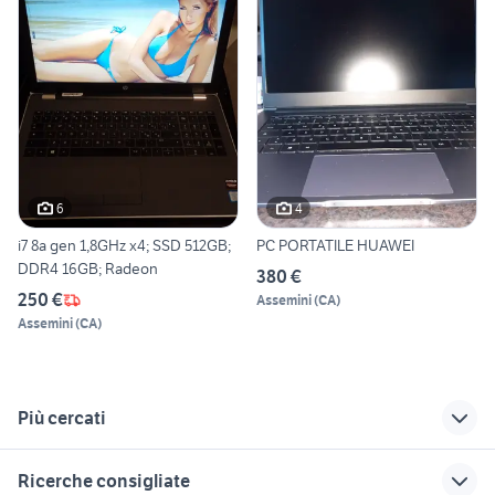
6
4
i7 8a gen 1,8GHz x4; SSD 512GB;
PC PORTATILE HUAWEI
DDR4 16GB; Radeon
380 €
250 €
Assemini
(
CA
)
Assemini
(
CA
)
Più cercati
Correlati
Richerche simili
Suggerimenti
Ricerche consigliate