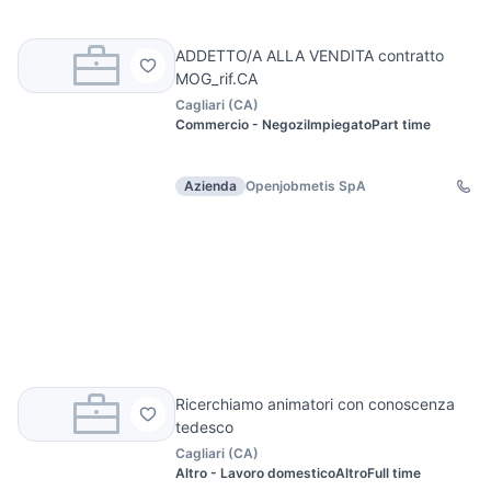
ADDETTO/A ALLA VENDITA contratto
MOG_rif.CA
Cagliari
(
CA
)
Commercio - Negozi
Impiegato
Part time
Azienda
Openjobmetis SpA
Ricerchiamo animatori con conoscenza
tedesco
Cagliari
(
CA
)
Altro - Lavoro domestico
Altro
Full time