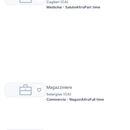
Cagliari
(
CA
)
Medicina - Salute
Altro
Part time
Magazziniere
Selargius
(
CA
)
Commercio - Negozi
Altro
Full time