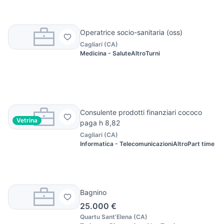
Operatrice socio-sanitaria (oss)
Cagliari
(
CA
)
Medicina - Salute
Altro
Turni
Consulente prodotti finanziari cococo
Vetrina
paga h 8,82
Cagliari
(
CA
)
Informatica - Telecomunicazioni
Altro
Part time
Bagnino
25.000 €
Quartu Sant'Elena
(
CA
)