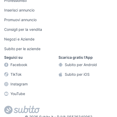
Professionisti
Informatica
Animali
Arredamento e
Inserisci annuncio
Console e
Accessori per
Casalinghi
Videogiochi
animali
Promuovi annuncio
Elettrodomestici
Audio/Video
Musica e Film
Consigli per la vendita
Giardino e Fai da
Fotografia
Libri e Riviste
te
Negozi e Aziende
Telefonia
Strumenti Musicali
Abbigliamento e
Subito per le aziende
Accessori
Sports
Seguici su
Scarica gratis l'App
Tutto per i bambini
Facebook
Subito per Android
Biciclette
TikTok
Subito per iOS
Collezionismo
Instagram
YouTube
©
2026
Subito.it - P.IVA 05526340962