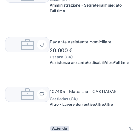
Amministrazione - Segreteria
Impiegato
Full time
Badante assistente domiciliare
20.000 €
Ussana
(
CA
)
Assistenza anziani e/o disabili
Altro
Full time
107485 | Macellaio - CASTIADAS
Castiadas
(
CA
)
Altro - Lavoro domestico
Altro
Altro
Azienda