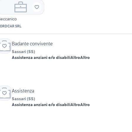
eccanico
ORDCAR SRL
Badante convivente
Sassari
(
SS
)
Assistenza anziani e/o disabili
Altro
Altro
Assistenza
Sassari
(
SS
)
Assistenza anziani e/o disabili
Altro
Altro