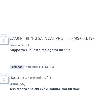
CAMERIERE/I DI SALA CAT. PROT. L.68/99 Cod. 197
Sassari
(
SS
)
Supporto al cliente
Impiegato
Full time
Azienda
SYNERGIE ITALIA SPA
Badante convivente 54h
Usini
(
SS
)
Assistenza anziani e/o disabili
Altro
Full time