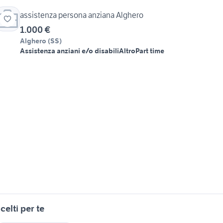
assistenza persona anziana Alghero
1.000 €
Alghero
(
SS
)
Assistenza anziani e/o disabili
Altro
Part time
celti per te