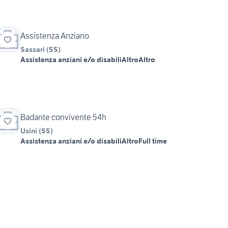
Assistenza Anziano
Sassari
(
SS
)
Assistenza anziani e/o disabili
Altro
Altro
Badante convivente 54h
Usini
(
SS
)
Assistenza anziani e/o disabili
Altro
Full time