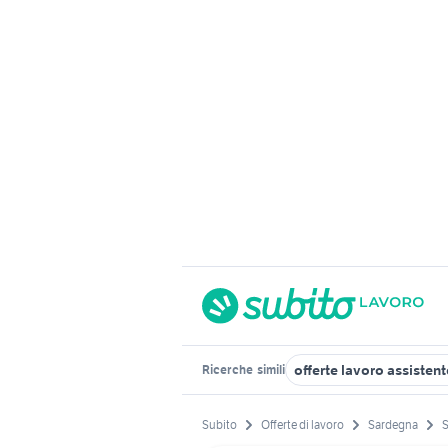
offerte lavoro assisten
Ricerche
simili
Subito
Offerte di lavoro
Sardegna
S