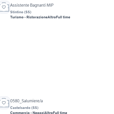
Assistente Bagnanti MIP
Stintino
(
SS
)
Turismo - Ristorazione
Altro
Full time
0580_Salumiere/a
Castelsardo
(
SS
)
Commercio - Negozi
Altro
Full time