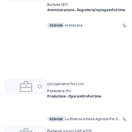
Barletta
(
BT
)
Amministrazione - Segreteria
Impiegato
Full time
Azienda
Iconacasa
(pi)operatori/trici cnc
Pontedera
(
PI
)
Produzione - Operai
Altro
Full time
Azienda
La Risorsa Umana Agenzia Per il
Lavoro
Badante a turni h48 #106