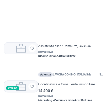
Assistenza clienti-roma (rm)-#24934
Roma
(
RM
)
Risorse Umane
Altro
Full time
Azienda
LAVORA CON NOI ITALIA Srls
Coordinatrice e Consulente Immobiliare
Vetrina
14.400 €
Roma
(
RM
)
Marketing - Comunicazione
Altro
Full time