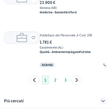
23.900 €
Genova
(
GE
)
Medicina - Salute
Altro
Turni
Addetta/o del Personale Jr Cod. 198
1.781 €
Casalnoceto
(
AL
)
Qualità - Ambiente
Impiegato
Full time
Azienda
1
2
3
Più cercati