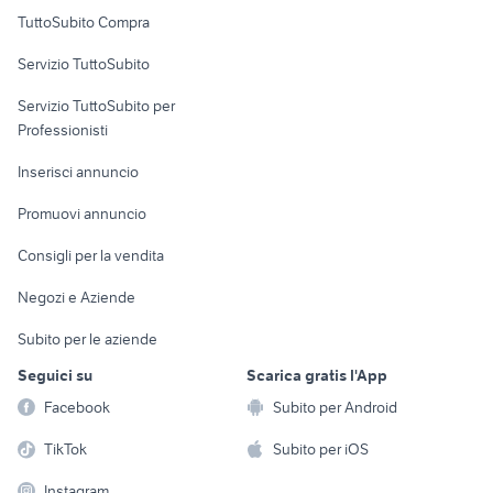
Uffici e Locali
TuttoSubito Compra
commerciali
Servizio TuttoSubito
elettronica
per la casa e la
sports e hobby
Servizio TuttoSubito per
persona
Informatica
Animali
Professionisti
Arredamento e
Console e
Accessori per
Casalinghi
Inserisci annuncio
Videogiochi
animali
Elettrodomestici
Promuovi annuncio
Audio/Video
Musica e Film
Giardino e Fai da te
Consigli per la vendita
Fotografia
Libri e Riviste
Abbigliamento e
Negozi e Aziende
Telefonia
Strumenti Musicali
Accessori
Subito per le aziende
Sports
Tutto per i bambini
Seguici su
Scarica gratis l'App
Biciclette
Facebook
Subito per Android
Collezionismo
TikTok
Subito per iOS
Instagram