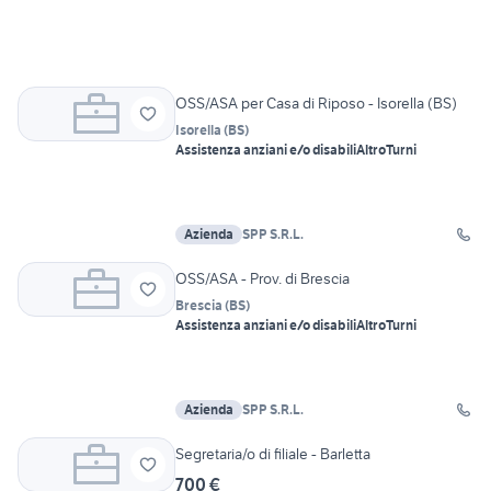
OSS/ASA per Casa di Riposo - Isorella (BS)
Isorella
(
BS
)
Assistenza anziani e/o disabili
Altro
Turni
Azienda
SPP S.R.L.
OSS/ASA - Prov. di Brescia
Brescia
(
BS
)
Assistenza anziani e/o disabili
Altro
Turni
Azienda
SPP S.R.L.
Segretaria/o di filiale - Barletta
700 €