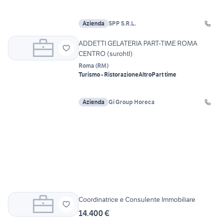
Azienda
SPP S.R.L.
ADDETTI GELATERIA PART-TIME ROMA
CENTRO (surohtl)
Roma
(
RM
)
Turismo - Ristorazione
Altro
Part time
Azienda
Gi Group Horeca
Coordinatrice e Consulente Immobiliare
14.400 €