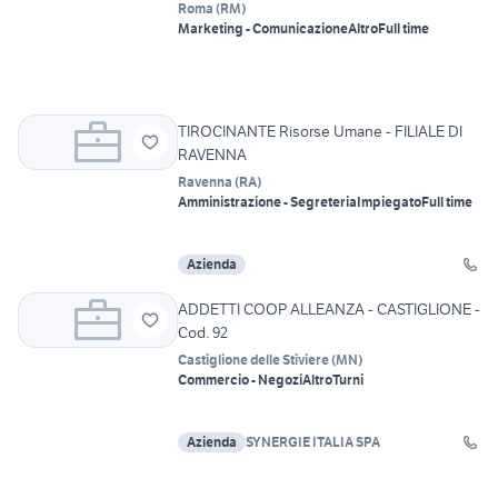
Roma
(
RM
)
Marketing - Comunicazione
Altro
Full time
TIROCINANTE Risorse Umane - FILIALE DI
RAVENNA
Ravenna
(
RA
)
Amministrazione - Segreteria
Impiegato
Full time
Azienda
ADDETTI COOP ALLEANZA - CASTIGLIONE -
Cod. 92
Castiglione delle Stiviere
(
MN
)
Commercio - Negozi
Altro
Turni
Azienda
SYNERGIE ITALIA SPA