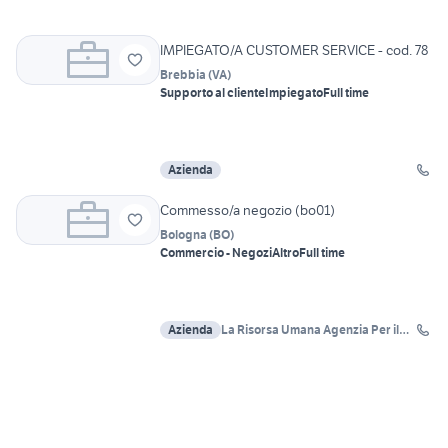
IMPIEGATO/A CUSTOMER SERVICE - cod. 78
Brebbia
(
VA
)
Supporto al cliente
Impiegato
Full time
Azienda
Commesso/a negozio (bo01)
Bologna
(
BO
)
Commercio - Negozi
Altro
Full time
Azienda
La Risorsa Umana Agenzia Per il
Lavoro