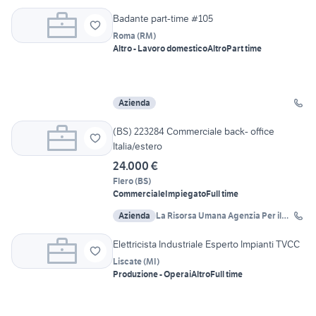
Badante part-time #105
Roma
(
RM
)
Altro - Lavoro domestico
Altro
Part time
Azienda
(BS) 223284 Commerciale back- office
Italia/estero
24.000 €
Flero
(
BS
)
Commerciale
Impiegato
Full time
Azienda
La Risorsa Umana Agenzia Per il
Lavoro
Elettricista Industriale Esperto Impianti TVCC
Liscate
(
MI
)
Produzione - Operai
Altro
Full time