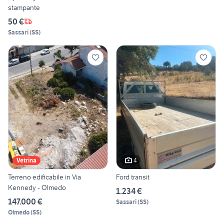
stampante
50 €
Sassari
(
SS
)
4
Vetrina
Terreno edificabile in Via
Ford transit
Kennedy - Olmedo
1.234 €
147.000 €
Sassari
(
SS
)
Olmedo
(
SS
)