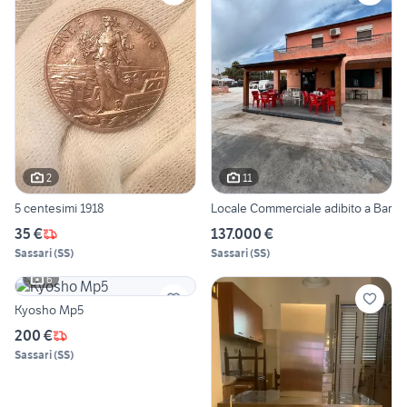
2
11
5 centesimi 1918
Locale Commerciale adibito a Bar
35 €
137.000 €
Sassari
(
SS
)
Sassari
(
SS
)
6
Kyosho Mp5
200 €
Sassari
(
SS
)