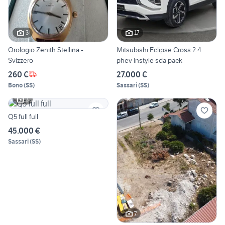
3
17
Orologio Zenith Stellina -
Mitsubishi Eclipse Cross 2.4
Svizzero
phev Instyle sda pack
260 €
27.000 €
Bono
(
SS
)
Sassari
(
SS
)
3
Q5 full full
45.000 €
Sassari
(
SS
)
7