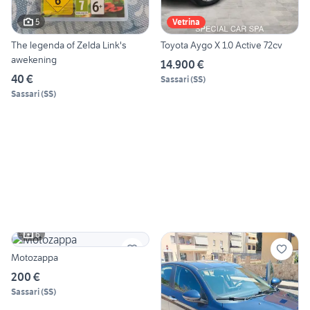
5
Vetrina
The legenda of Zelda Link's
Toyota Aygo X 1.0 Active 72cv
awekening
14.900 €
40 €
Sassari
(
SS
)
Sassari
(
SS
)
6
Motozappa
200 €
Sassari
(
SS
)