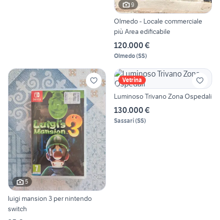
9
Olmedo - Locale commerciale
più Area edificabile
120.000 €
Olmedo
(
SS
)
Vetrina
Luminoso Trivano Zona Ospedali
130.000 €
Sassari
(
SS
)
5
luigi mansion 3 per nintendo
switch