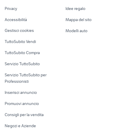
Nautica
lavoro
Privacy
Idee regalo
Garage e box
Caravan e Camper
Accessibilità
Mappa del sito
Loft, mansarde e
Veicoli commerciali
altro
Gestisci cookies
Modelli auto
Case vacanza
TuttoSubito Vendi
Uffici e Locali
TuttoSubito Compra
commerciali
Servizio TuttoSubito
elettronica
per la casa e la
sports e hobby
Servizio TuttoSubito per
persona
Informatica
Animali
Professionisti
Arredamento e
Console e
Accessori per
Casalinghi
Inserisci annuncio
Videogiochi
animali
Elettrodomestici
Promuovi annuncio
Audio/Video
Musica e Film
Giardino e Fai da te
Consigli per la vendita
Fotografia
Libri e Riviste
Abbigliamento e
Negozi e Aziende
Telefonia
Strumenti Musicali
Accessori