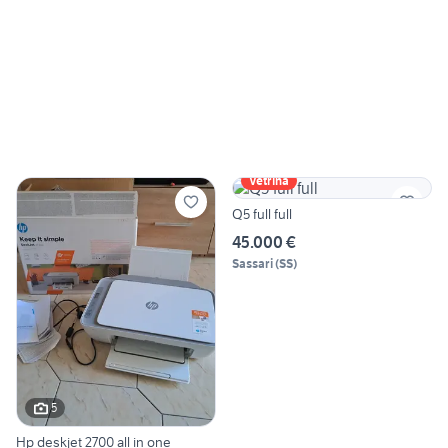
Vetrina
Q5 full full
45.000 €
Sassari
(
SS
)
5
Hp deskjet 2700 all in one