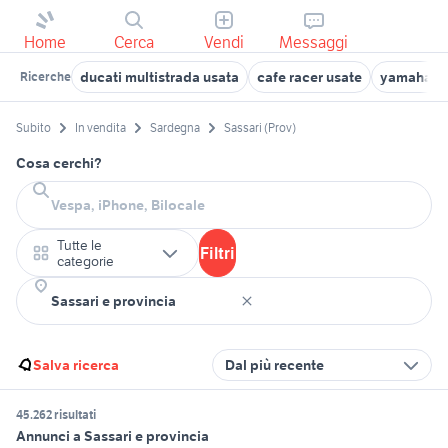
Home
Cerca
Vendi
Messaggi
ducati multistrada usata
cafe racer usate
yamaha x
Ricerche
Subito
In vendita
Sardegna
Sassari (Prov)
Cosa cerchi?
Tutte le
Filtri
categorie
Salva ricerca
Dal più recente
45.262 risultati
Annunci a Sassari e provincia