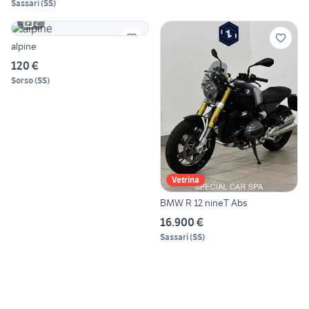
Sassari
(
SS
)
2
alpine
120 €
Sorso
(
SS
)
Vetrina
BMW R 12 nineT Abs
16.900 €
Sassari
(
SS
)