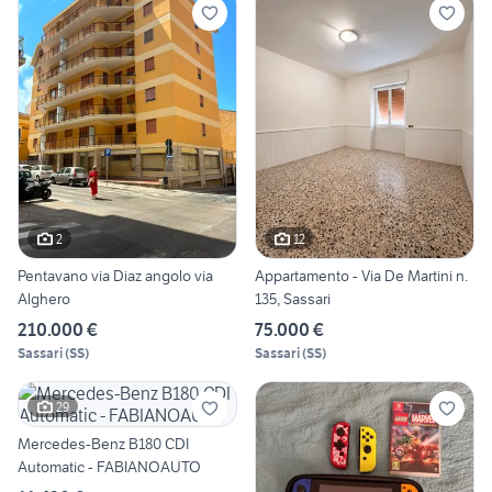
2
12
Pentavano via Diaz angolo via
Appartamento - Via De Martini n.
Alghero
135, Sassari
210.000 €
75.000 €
Sassari
(
SS
)
Sassari
(
SS
)
29
Mercedes-Benz B180 CDI
Automatic - FABIANOAUTO