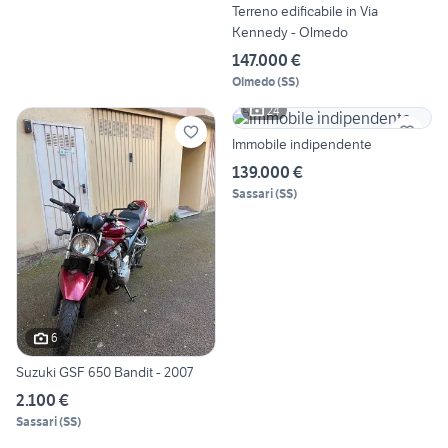
Terreno edificabile in Via
Kennedy - Olmedo
147.000 €
Olmedo
(
SS
)
24
Immobile indipendente
139.000 €
Sassari
(
SS
)
6
Suzuki GSF 650 Bandit - 2007
2.100 €
Sassari
(
SS
)