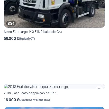
6
Iveco Eurocargo 140 E18 Ribaltabile Gru
59.000 €
Budoni
(
OT
)
2018 Fiat ducato doppia cabina + gru
18.000 €
Quartu Sant'Elena
(
CA
)