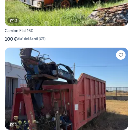
3
Camion Fiat 160
100 €
Ala' dei Sardi
(
OT
)
5