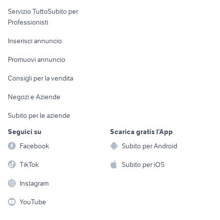
elettronica
per la casa e la
sports e hobby
Servizio TuttoSubito per
persona
Informatica
Animali
Professionisti
Arredamento e
Console e
Accessori per
Casalinghi
Inserisci annuncio
Videogiochi
animali
Elettrodomestici
Promuovi annuncio
Audio/Video
Musica e Film
Giardino e Fai da te
Consigli per la vendita
Fotografia
Libri e Riviste
Abbigliamento e
Negozi e Aziende
Telefonia
Strumenti Musicali
Accessori
Subito per le aziende
Sports
Tutto per i bambini
Seguici su
Scarica gratis l'App
Biciclette
Facebook
Subito per Android
Collezionismo
TikTok
Subito per iOS
Instagram
YouTube