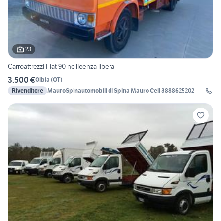
23
Carroattrezzi Fiat 90 nc licenza libera
3.500 €
Olbia
(
OT
)
Rivenditore
MauroSpinautomobili di Spina Mauro Cell 3888625202