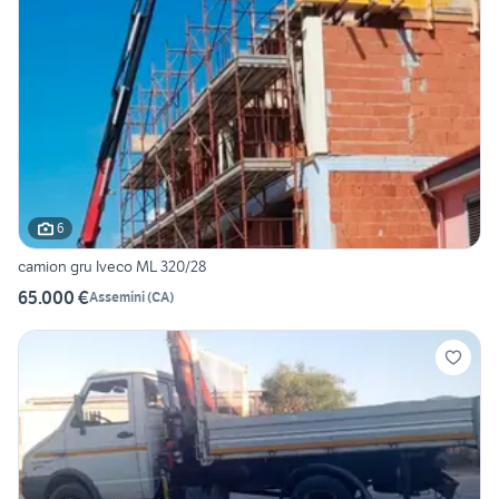
6
camion gru Iveco ML 320/28
65.000 €
Assemini
(
CA
)