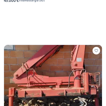
45.000 €
Villamassargia
(
SU
)