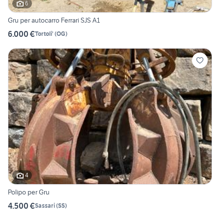
6
Gru per autocarro Ferrari SJS A1
6.000 €
Tortoli'
(
OG
)
4
Polipo per Gru
4.500 €
Sassari
(
SS
)