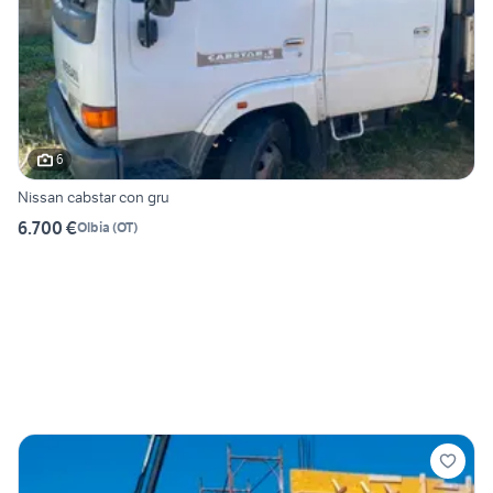
6
Nissan cabstar con gru
6.700 €
Olbia
(
OT
)