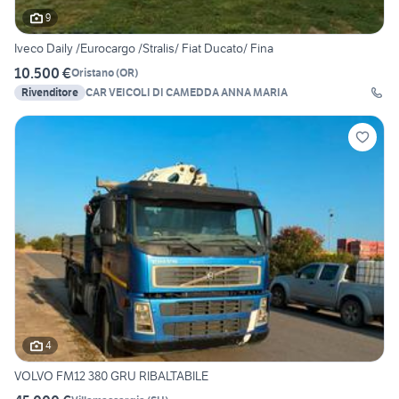
9
Iveco Daily /Eurocargo /Stralis/ Fiat Ducato/ Fina
10.500 €
Oristano
(
OR
)
Rivenditore
CAR VEICOLI DI CAMEDDA ANNA MARIA
4
VOLVO FM12 380 GRU RIBALTABILE