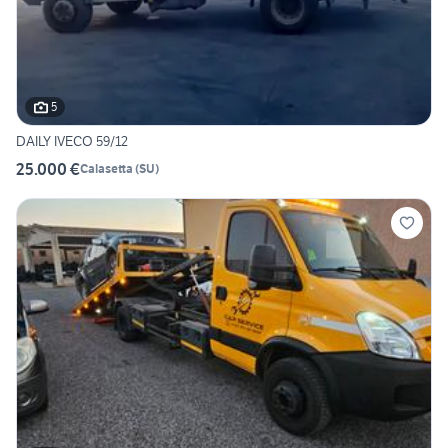
5
DAILY IVECO 59/12
25.000 €
Calasetta
(
SU
)