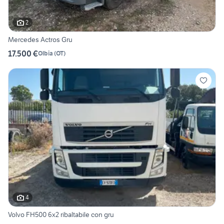
2
Mercedes Actros Gru
17.500 €
Olbia
(
OT
)
4
Volvo FH500 6x2 ribaltabile con gru