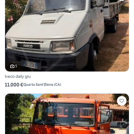
5
Iveco daily gru
11.000 €
Quartu Sant'Elena
(
CA
)