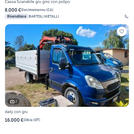
Cassa Scarrabile gru gmc con polipo
8.000 €
Decimomannu
(
CA
)
Rivenditore
BARTOLI METALLI
2
daily con gru
16.000 €
Olbia
(
OT
)