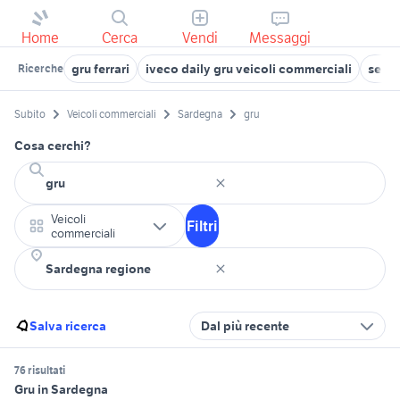
Home
Cerca
Vendi
Messaggi
gru ferrari
iveco daily gru veicoli commerciali
semir
Ricerche
Subito
Veicoli commerciali
Sardegna
gru
Cosa cerchi?
Veicoli
Filtri
commerciali
Salva ricerca
Dal più recente
76 risultati
Gru in Sardegna