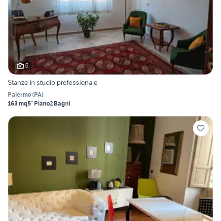
6
Stanze in studio professionale
Palermo
(
PA
)
163 mq
5° Piano
2 Bagni