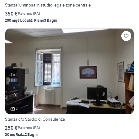
Stanza luminosa in studio legale zona centrale
350 €
Palermo
(
PA
)
200 mq
6 Locali
1° Piano
3 Bagni
2
Stanza c/o Studio di Consulenza
250 €
Palermo
(
PA
)
30 mq
Rialz.
2 Bagni