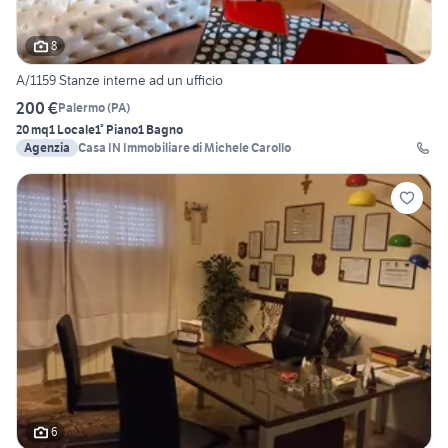
8
A/1159 Stanze interne ad un ufficio
200 €
Palermo
(
PA
)
20 mq
1 Locale
1° Piano
1 Bagno
Agenzia
Casa IN Immobiliare di Michele Carollo
6