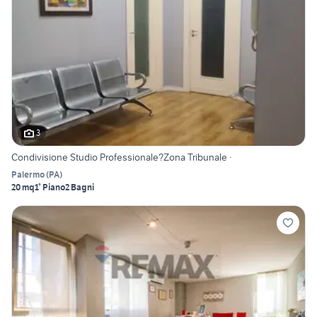
3
Condivisione Studio Professionale?Zona Tribunale ·
Palermo
(
PA
)
20 mq
1° Piano
2 Bagni