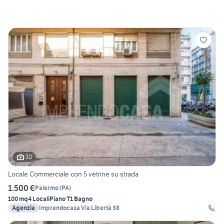
30
Locale Commerciale con 5 vetrine su strada
1.500 €
Palermo
(
PA
)
100 mq
4 Locali
Piano T
1 Bagno
Agenzia
Imprendocasa Via Libertà 38