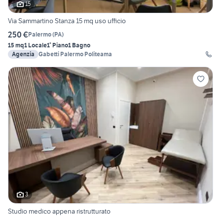
15
Via Sammartino Stanza 15 mq uso ufficio
250 €
Palermo
(
PA
)
15 mq
1 Locale
1° Piano
1 Bagno
Agenzia
Gabetti Palermo Politeama
3
Studio medico appena ristrutturato