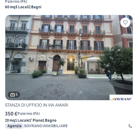
Palermo
(
PA
)
60 mq
5 Locali
2 Bagni
6
STANZA DI UFFICIO IN VIA AMARI
350 €
Palermo
(
PA
)
20 mq
1 Locale
1° Piano
1 Bagno
Agenzia
SOVRANO IMMOBILIARE