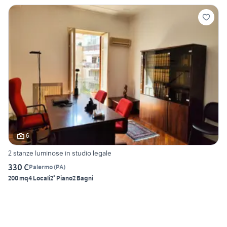
6
2 stanze luminose in studio legale
330 €
Palermo
(
PA
)
200 mq
4 Locali
2° Piano
2 Bagni