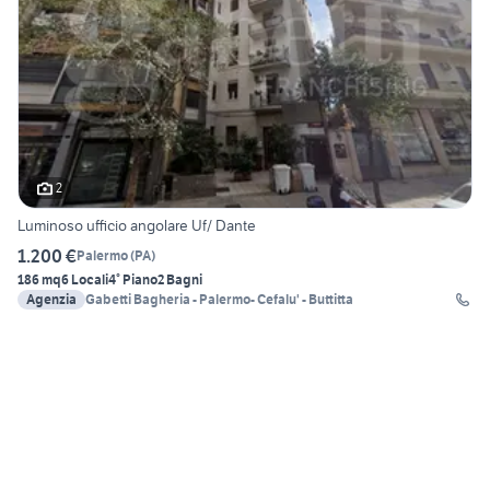
2
Luminoso ufficio angolare Uf/ Dante
1.200 €
Palermo
(
PA
)
186 mq
6 Locali
4° Piano
2 Bagni
Agenzia
Gabetti Bagheria - Palermo- Cefalu' - Buttitta