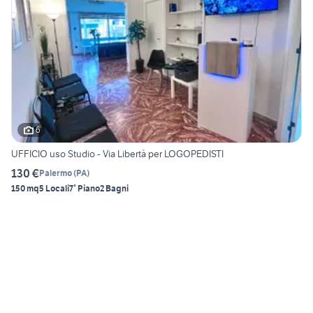
6
UFFICIO uso Studio - Via Libertà per LOGOPEDISTI
130 €
Palermo
(
PA
)
150 mq
5 Locali
7° Piano
2 Bagni