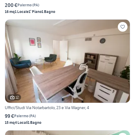
200 €
Palermo
(
PA
)
16 mq
1 Locale
1° Piano
1 Bagno
12
Uffici/Studi Via Notarbartolo, 23 e Via Wagner, 4
99 €
Palermo
(
PA
)
15 mq
4 Locali
1 Bagno