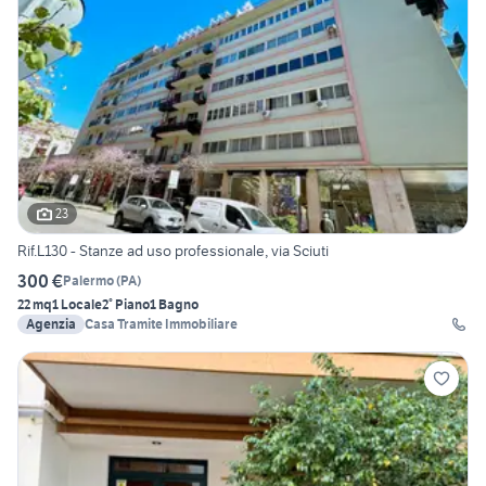
23
Rif.L130 - Stanze ad uso professionale, via Sciuti
300 €
Palermo
(
PA
)
22 mq
1 Locale
2° Piano
1 Bagno
Agenzia
Casa Tramite Immobiliare