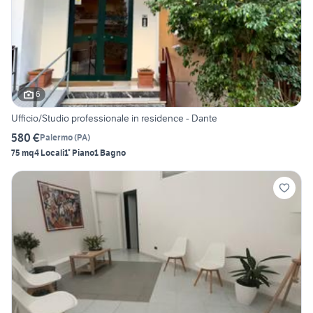
6
Ufficio/Studio professionale in residence - Dante
580 €
Palermo
(
PA
)
75 mq
4 Locali
1° Piano
1 Bagno