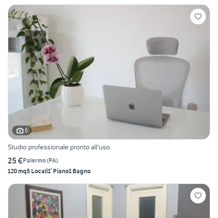
6
Studio professionale pronto all'uso
25 €
Palermo
(
PA
)
120 mq
5 Locali
1° Piano
1 Bagno