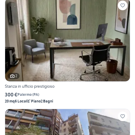
2
Stanza in ufficio prestigioso
300 €
Palermo
(
PA
)
20 mq
6 Locali
1° Piano
2 Bagni