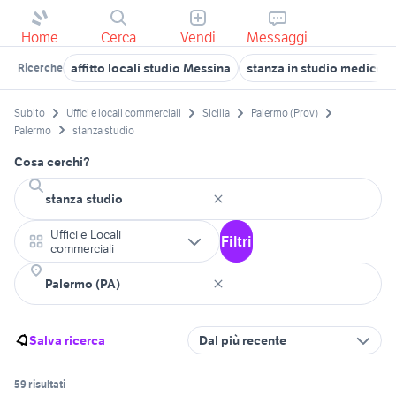
Home
Cerca
Vendi
Messaggi
affitto locali studio Messina
stanza in studio medico
Ricerche
Subito
Uffici e locali commerciali
Sicilia
Palermo (Prov)
Palermo
stanza studio
Cosa cerchi?
Uffici e Locali
Filtri
commerciali
Salva ricerca
Dal più recente
59 risultati