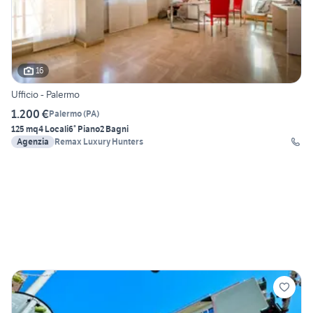
16
Ufficio - Palermo
1.200 €
Palermo
(
PA
)
125 mq
4 Locali
6° Piano
2 Bagni
Agenzia
Remax Luxury Hunters