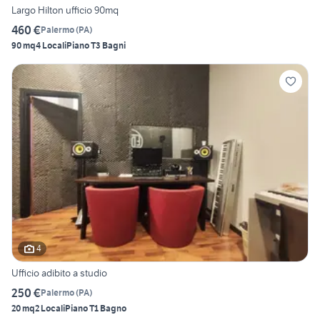
Largo Hilton ufficio 90mq
460 €
Palermo
(
PA
)
90 mq
4 Locali
Piano T
3 Bagni
4
Ufficio adibito a studio
250 €
Palermo
(
PA
)
20 mq
2 Locali
Piano T
1 Bagno