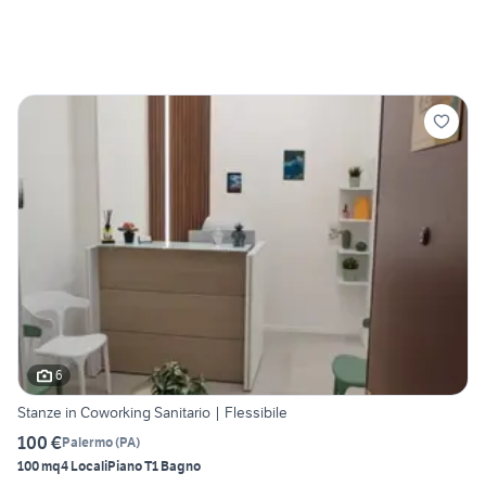
6
Stanze in Coworking Sanitario | Flessibile
100 €
Palermo
(
PA
)
100 mq
4 Locali
Piano T
1 Bagno