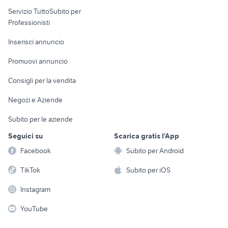
elettronica
per la casa e la
sports e hobby
Servizio TuttoSubito per
persona
Informatica
Animali
Professionisti
Arredamento e
Console e
Accessori per
Casalinghi
Inserisci annuncio
Videogiochi
animali
Elettrodomestici
Promuovi annuncio
Audio/Video
Musica e Film
Giardino e Fai da te
Consigli per la vendita
Fotografia
Libri e Riviste
Abbigliamento e
Negozi e Aziende
Telefonia
Strumenti Musicali
Accessori
Subito per le aziende
Sports
Tutto per i bambini
Seguici su
Scarica gratis l'App
Biciclette
Facebook
Subito per Android
Collezionismo
TikTok
Subito per iOS
Instagram
YouTube