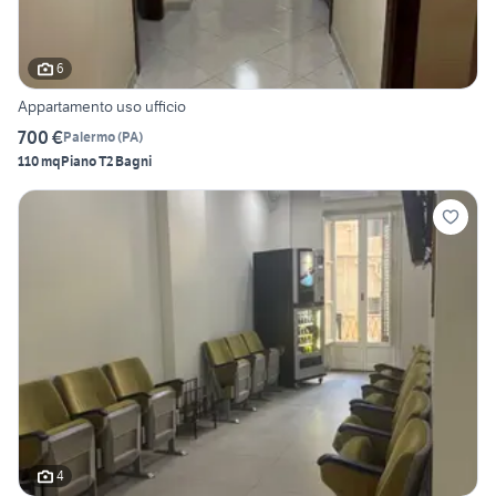
6
Appartamento uso ufficio
700 €
Palermo
(
PA
)
110 mq
Piano T
2 Bagni
4