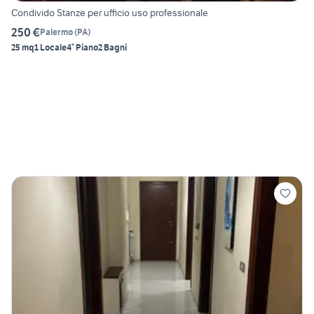
Condivido Stanze per ufficio uso professionale
250 €
Palermo
(
PA
)
25 mq
1 Locale
4° Piano
2 Bagni