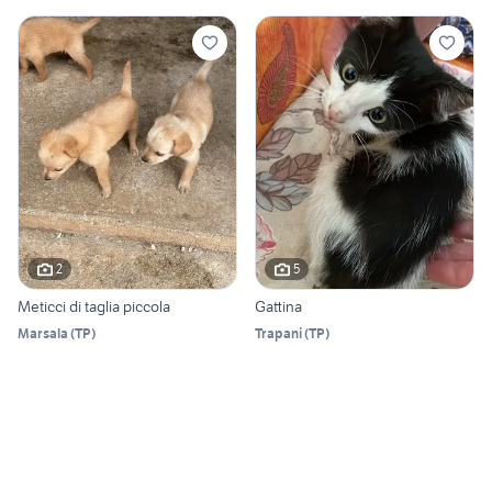
2
5
Meticci di taglia piccola
Gattina
Marsala
(
TP
)
Trapani
(
TP
)