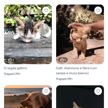
4
6
Si regala gattino
Gatti: Arancione e Nera (con
zampe e muso bianco)
Trapani
(
TP
)
Trapani
(
TP
)