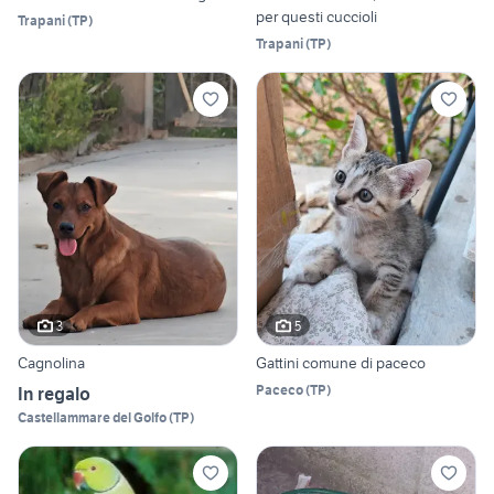
per questi cuccioli
Trapani
(
TP
)
Trapani
(
TP
)
3
5
Cagnolina
Gattini comune di paceco
Paceco
(
TP
)
In regalo
Castellammare del Golfo
(
TP
)