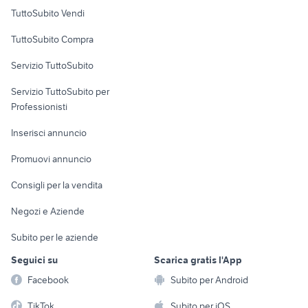
Case vacanza
TuttoSubito Vendi
Uffici e Locali
TuttoSubito Compra
commerciali
Servizio TuttoSubito
elettronica
per la casa e la
sports e hobby
Servizio TuttoSubito per
persona
Informatica
Animali
Professionisti
Arredamento e
Console e
Accessori per
Casalinghi
Inserisci annuncio
Videogiochi
animali
Elettrodomestici
Promuovi annuncio
Audio/Video
Musica e Film
Giardino e Fai da te
Consigli per la vendita
Fotografia
Libri e Riviste
Abbigliamento e
Negozi e Aziende
Telefonia
Strumenti Musicali
Accessori
Subito per le aziende
Sports
Tutto per i bambini
Seguici su
Scarica gratis l'App
Biciclette
Facebook
Subito per Android
Collezionismo
TikTok
Subito per iOS