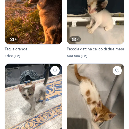
4
2
Taglia grande
Piccola gattina calico di due mesi
Erice
(
TP
)
Marsala
(
TP
)