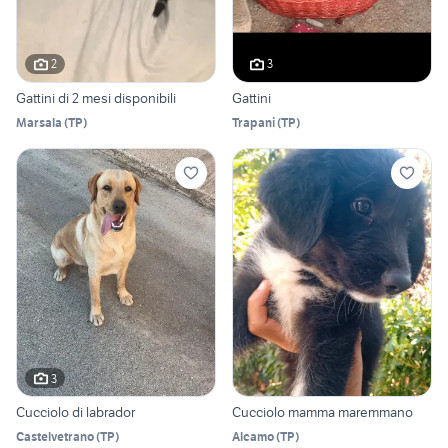
2
3
Gattini di 2 mesi disponibili
Gattini
Marsala
(
TP
)
Trapani
(
TP
)
3
Cucciolo di labrador
Cucciolo mamma maremmano
Castelvetrano
(
TP
)
Alcamo
(
TP
)