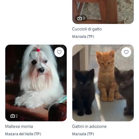
3
Cuccioli di gatto
Marsala
(
TP
)
2
Maltese monta
Gattini in adozione
Mazara del Vallo
(
TP
)
Marsala
(
TP
)