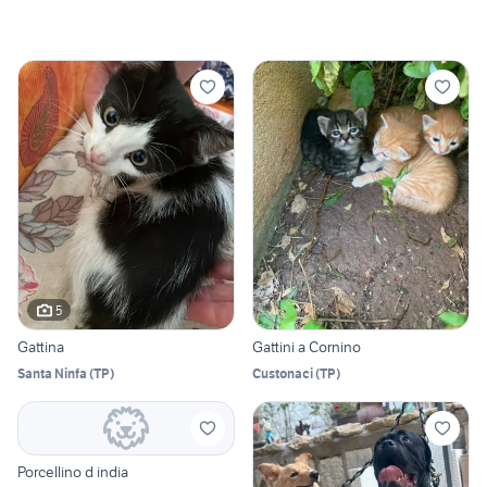
5
Gattina
Gattini a Cornino
Santa Ninfa
(
TP
)
Custonaci
(
TP
)
Porcellino d india