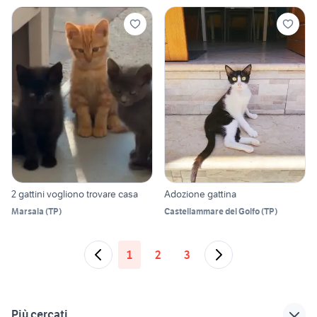
2 gattini vogliono trovare casa
Adozione gattina
Marsala
(
TP
)
Castellammare del Golfo
(
TP
)
1
2
3
Più cercati