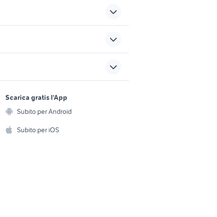
allevamento di quaglie
rdegna
animali
degna
fagiano dorato rosso
sports e hobby
a
Scarica gratis l'App
Animali
mula animali
Subito per Android
ento e
genova animali Liguria
Accessori per animali
hi
Subito per iOS
Musica e Film
omestici
Libri e Riviste
e Fai da te
Strumenti Musicali
amento e
ri
Sports
 i bambini
Biciclette