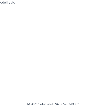
odelli auto
©
2026
Subito.it - P.IVA 05526340962