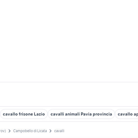
cavallo frisone Lazio
cavalli animali Pavia provincia
cavallo a
rov)
Campobello di Licata
cavalli