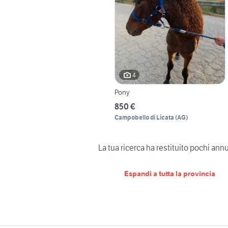
4
Pony
850 €
Campobello di Licata
(
AG
)
La tua ricerca ha restituito pochi ann
Espandi a tutta la provincia