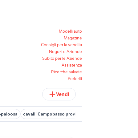
Modelli auto
Magazine
Consigli per la vendita
Negozi e Aziende
Subito per le Aziende
Assistenza
Ricerche salvate
Preferiti
Vendi
ppaloosa
cavalli Campobasso provincia
cavallo animali Trentin