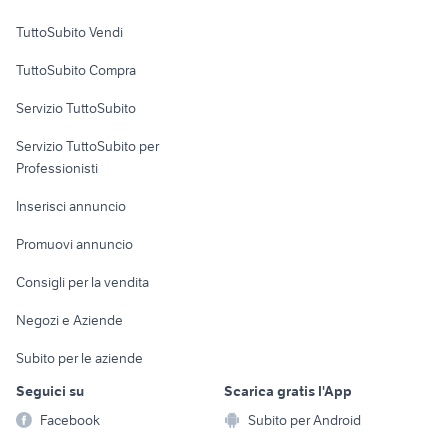
Case vacanza
TuttoSubito Vendi
Uffici e Locali
TuttoSubito Compra
commerciali
Servizio TuttoSubito
elettronica
per la casa e la
sports e hobby
Servizio TuttoSubito per
persona
Informatica
Animali
Professionisti
Arredamento e
Console e
Accessori per
Casalinghi
Inserisci annuncio
Videogiochi
animali
Elettrodomestici
Promuovi annuncio
Audio/Video
Musica e Film
Giardino e Fai da te
Consigli per la vendita
Fotografia
Libri e Riviste
Abbigliamento e
Negozi e Aziende
Telefonia
Strumenti Musicali
Accessori
Subito per le aziende
Sports
Tutto per i bambini
Seguici su
Scarica gratis l'App
Biciclette
Facebook
Subito per Android
Collezionismo