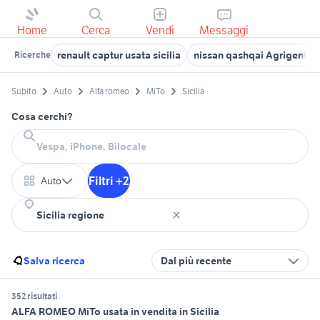
Home
Cerca
Vendi
Messaggi
renault captur usata sicilia
nissan qashqai Agrigento 
Ricerche
Subito
Auto
Alfa romeo
MiTo
Sicilia
Cosa cerchi?
Filtri +2
Auto
Salva ricerca
Dal più recente
352 risultati
ALFA ROMEO MiTo usata in vendita in Sicilia