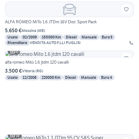
ALFA ROMEO MiTo 1.6 JTDm 16V Dist. Sport Pack
5.650 €
Messina
(
ME
)
Usato
02/2009
155000 Km
Diesel
Manuale
Euro 5
Rivenditore
VENDITA AUTO F.LLI PUGLISI
6
alfa romeo Mito 1.6 jtdm 120 cavalli
3.500 €
Vittoria
(
RG
)
Usato
12/2008
220000 Km
Diesel
Manuale
Euro 4
16