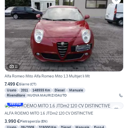
11
Alfa Romeo Mito Alfa Romeo Mito 1.3 Multijet Ii Mt
7.499 €
Giarre
(
CT
)
Usato
2011
148555 Km
Diesel
Manuale
Rivenditore
NUOVA MAURIZIOAUTO
Vetrina
ALFA ROEMO MITO 1.6 JTDm2 120 CV DISTINCTIVE
3.990 €
Pietraperzia
(
EN
)
Usato
09/2009
319000 Km
Diesel
Manuale
Euro 4