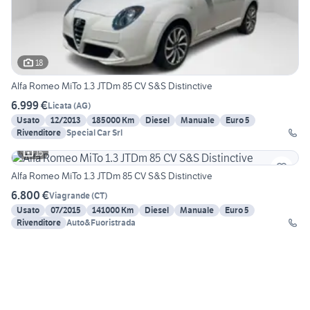
18
Alfa Romeo MiTo 1.3 JTDm 85 CV S&S Distinctive
6.999 €
Licata
(
AG
)
Usato
12/2013
185000 Km
Diesel
Manuale
Euro 5
Rivenditore
Special Car Srl
15
Alfa Romeo MiTo 1.3 JTDm 85 CV S&S Distinctive
6.800 €
Viagrande
(
CT
)
Usato
07/2015
141000 Km
Diesel
Manuale
Euro 5
Rivenditore
Auto&Fuoristrada