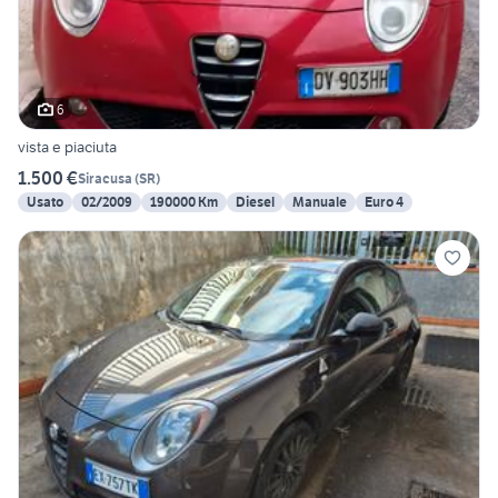
6
vista e piaciuta
1.500 €
Siracusa
(
SR
)
Usato
02/2009
190000 Km
Diesel
Manuale
Euro 4