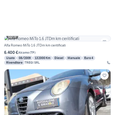
24
Alfa Romeo MiTo 1.6 JTDm km ceritificati
6.400 €
Alcamo
(
TP
)
Usato
08/2009
132000 Km
Diesel
Manuale
Euro 4
Rivenditore
TREGI SRL