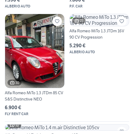
ALBERIO AUTO
P.F. CAR
21
Alfa Romeo MiTo 1.3 JTDm 16V
90 CV Progression
5.290 €
ALBERIO AUTO
30
Alfa Romeo MiTo 1.3 JTDm 85 CV
S&S Distinctive NEO
6.900 €
FLY RENT CAR
10