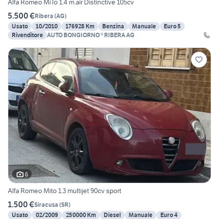
Alfa Romeo MiTo 1.4 m.air Distinctive 105cv
5.500 €
Ribera
(
AG
)
Usato
10/2010
176928 Km
Benzina
Manuale
Euro 5
Rivenditore
AUTO BONGIORNO ® RIBERA AG
6
Alfa Romeo Mito 1.3 multijet 90cv sport
1.500 €
Siracusa
(
SR
)
Usato
02/2009
250000 Km
Diesel
Manuale
Euro 4