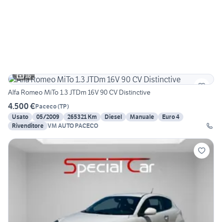
16
Alfa Romeo MiTo 1.3 JTDm 16V 90 CV Distinctive
4.500 €
Paceco
(
TP
)
Usato
05/2009
265321 Km
Diesel
Manuale
Euro 4
Rivenditore
VM AUTO PACECO