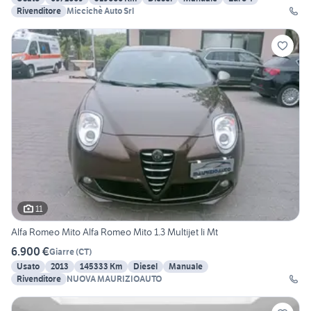
Rivenditore
Miccichè Auto Srl
11
Alfa Romeo Mito Alfa Romeo Mito 1.3 Multijet Ii Mt
6.900 €
Giarre
(
CT
)
Usato
2013
145333 Km
Diesel
Manuale
Rivenditore
NUOVA MAURIZIOAUTO