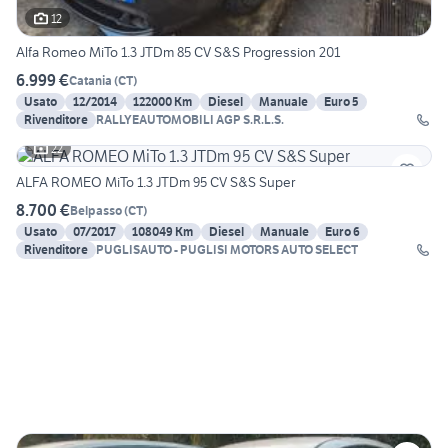
12
Alfa Romeo MiTo 1.3 JTDm 85 CV S&S Progression 201
6.999 €
Catania
(
CT
)
Usato
12/2014
122000 Km
Diesel
Manuale
Euro 5
Rivenditore
RALLYEAUTOMOBILI AGP S.R.L.S.
22
ALFA ROMEO MiTo 1.3 JTDm 95 CV S&S Super
8.700 €
Belpasso
(
CT
)
Usato
07/2017
108049 Km
Diesel
Manuale
Euro 6
Rivenditore
PUGLISAUTO - PUGLISI MOTORS AUTO SELECT