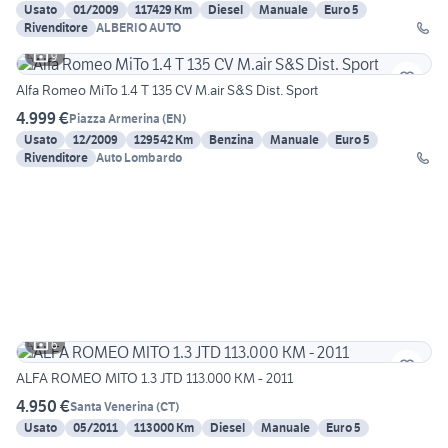
Usato
01/2009
117429 Km
Diesel
Manuale
Euro 5
Rivenditore
ALBERIO AUTO
9
Alfa Romeo MiTo 1.4 T 135 CV M.air S&S Dist. Sport
4.999 €
Piazza Armerina
(
EN
)
Usato
12/2009
129542 Km
Benzina
Manuale
Euro 5
Rivenditore
Auto Lombardo
6
ALFA ROMEO MITO 1.3 JTD 113.000 KM - 2011
4.950 €
Santa Venerina
(
CT
)
Usato
05/2011
113000 Km
Diesel
Manuale
Euro 5