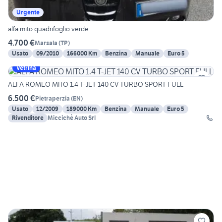
Urgente
alfa mito quadrifoglio verde
4.700 €
Marsala
(
TP
)
Usato
09/2010
166000 Km
Benzina
Manuale
Euro 5
Vetrina
ALFA ROMEO MITO 1.4 T-JET 140 CV TURBO SPORT FULL
6.500 €
Pietraperzia
(
EN
)
Usato
12/2009
189000 Km
Benzina
Manuale
Euro 5
Rivenditore
Miccichè Auto Srl