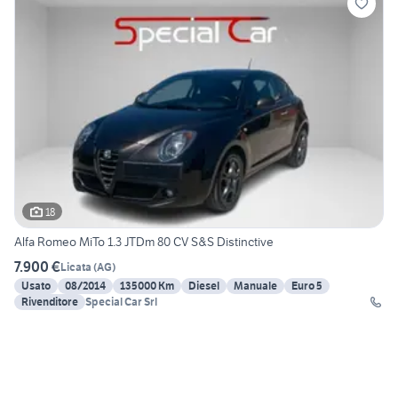
18
Alfa Romeo MiTo 1.3 JTDm 80 CV S&S Distinctive
7.900 €
Licata
(
AG
)
Usato
08/2014
135000 Km
Diesel
Manuale
Euro 5
Rivenditore
Special Car Srl