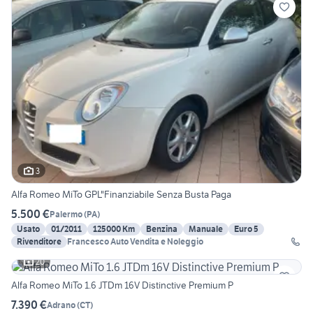
3
Alfa Romeo MiTo GPL"Finanziabile Senza Busta Paga
5.500 €
Palermo
(
PA
)
Usato
01/2011
125000 Km
Benzina
Manuale
Euro 5
Rivenditore
Francesco Auto Vendita e Noleggio
20
Alfa Romeo MiTo 1.6 JTDm 16V Distinctive Premium P
7.390 €
Adrano
(
CT
)