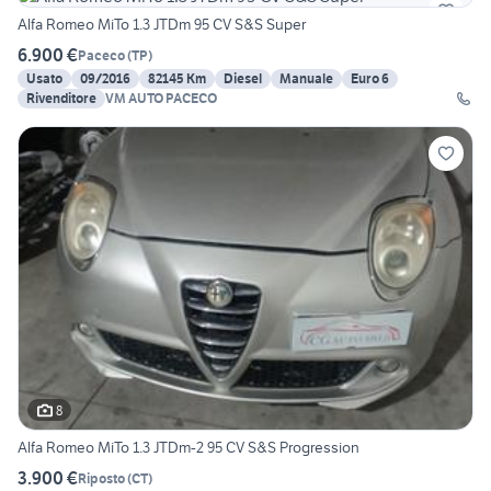
Alfa Romeo MiTo 1.3 JTDm 95 CV S&S Super
6.900 €
Paceco
(
TP
)
Usato
09/2016
82145 Km
Diesel
Manuale
Euro 6
Rivenditore
VM AUTO PACECO
8
Alfa Romeo MiTo 1.3 JTDm-2 95 CV S&S Progression
3.900 €
Riposto
(
CT
)