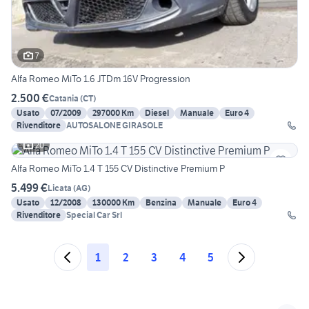
7
Alfa Romeo MiTo 1.6 JTDm 16V Progression
2.500 €
Catania
(
CT
)
Usato
07/2009
297000 Km
Diesel
Manuale
Euro 4
Rivenditore
AUTOSALONE GIRASOLE
20
Alfa Romeo MiTo 1.4 T 155 CV Distinctive Premium P
5.499 €
Licata
(
AG
)
Usato
12/2008
130000 Km
Benzina
Manuale
Euro 4
Rivenditore
Special Car Srl
1
2
3
4
5