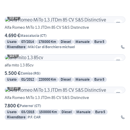
12
Alfa Romeo MiTo 1.3 JTDm 85 CV S&S Distinctive
4.690 €
Mascalucia
(
CT
)
Usato
07/2014
178000 Km
Diesel
Manuale
Euro 5
Rivenditore
Miki Car di Borchiero michael
6
alfa mito 1.3 85cv
5.500 €
Comiso
(
RG
)
Usato
01/2012
220000 Km
Diesel
Manuale
Euro 5
28
Alfa Romeo MiTo 1.3 JTDm 85 CV S&S Distinctive
7.800 €
Paterno'
(
CT
)
Usato
03/2015
150000 Km
Diesel
Manuale
Euro 5
Rivenditore
P.F. CAR