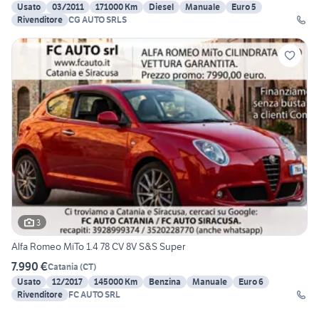
Usato
03/2011
171000 Km
Diesel
Manuale
Euro 5
Rivenditore
CG AUTO SRLS
3
Alfa Romeo MiTo 1.4 78 CV 8V S&S Super
7.990 €
Catania
(
CT
)
Usato
12/2017
145000 Km
Benzina
Manuale
Euro 6
Rivenditore
FC AUTO SRL