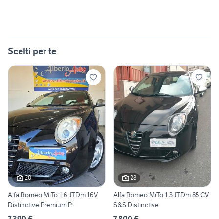
Scelti per te
20
28
Alfa Romeo MiTo 1.6 JTDm 16V
Alfa Romeo MiTo 1.3 JTDm 85 CV
Distinctive Premium P
S&S Distinctive
7.390 €
7.800 €