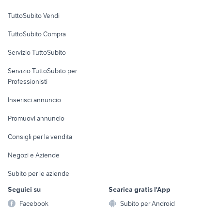
Case vacanza
TuttoSubito Vendi
Uffici e Locali
TuttoSubito Compra
commerciali
Servizio TuttoSubito
elettronica
per la casa e la
sports e hobby
Servizio TuttoSubito per
persona
Informatica
Animali
Professionisti
Arredamento e
Console e
Accessori per
Casalinghi
Inserisci annuncio
Videogiochi
animali
Elettrodomestici
Promuovi annuncio
Audio/Video
Musica e Film
Giardino e Fai da te
Consigli per la vendita
Fotografia
Libri e Riviste
Abbigliamento e
Negozi e Aziende
Telefonia
Strumenti Musicali
Accessori
Subito per le aziende
Sports
Tutto per i bambini
Seguici su
Scarica gratis l'App
Biciclette
Facebook
Subito per Android
Collezionismo