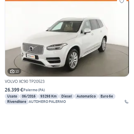
10
VOLVO XC90 TP20523
26.399 €
Palermo
(
PA
)
Usato
06/2016
93298 Km
Diesel
Automatico
Euro 6e
Rivenditore
AUTOHERO PALERMO