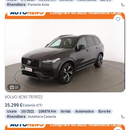
Rivenditore
Pamelia Auto
10
VOLVO XC90 TR79722
35.299 €
Catania
(
CT
)
Usato
10/2021
106876 Km
Ibrida
Automatico
Euro 6e
Rivenditore
Autohero Catania