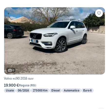
6
Volvo xc90 2016 suv
19.900 €
Ragusa
(
RG
)
Usato
06/2016
273000 Km
Diesel
Automatico
Euro 6