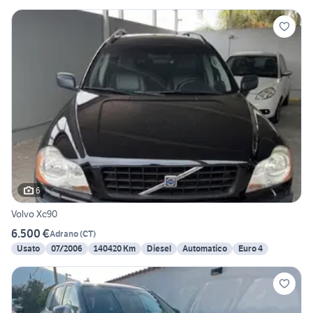
6
Volvo Xc90
6.500 €
Adrano
(
CT
)
Usato
07/2006
140420 Km
Diesel
Automatico
Euro 4