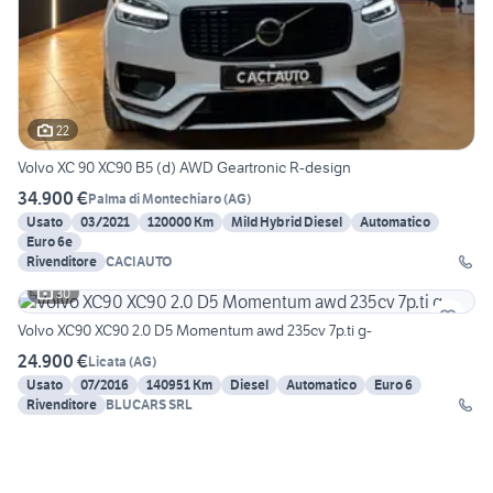
22
Volvo XC 90 XC90 B5 (d) AWD Geartronic R-design
34.900 €
Palma di Montechiaro
(
AG
)
Usato
03/2021
120000 Km
Mild Hybrid Diesel
Automatico
Euro 6e
Rivenditore
CACIAUTO
30
Volvo XC90 XC90 2.0 D5 Momentum awd 235cv 7p.ti g-
24.900 €
Licata
(
AG
)
Usato
07/2016
140951 Km
Diesel
Automatico
Euro 6
Rivenditore
BLUCARS SRL