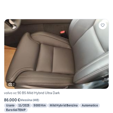
2
volvo xc 90 B5 Mild Hybrid Ultra Dark
86.000 €
Messina
(
ME
)
Usato
11/2025
5000 Km
Mild Hybrid Benzina
Automatico
Euro 6d-TEMP