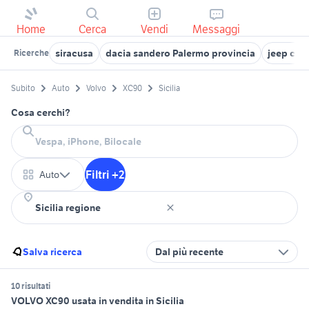
Home
Cerca
Vendi
Messaggi
siracusa
dacia sandero Palermo provincia
jeep cher
Ricerche
Subito
Auto
Volvo
XC90
Sicilia
Cosa cerchi?
Filtri +2
Auto
Salva ricerca
Dal più recente
10 risultati
VOLVO XC90 usata in vendita in Sicilia