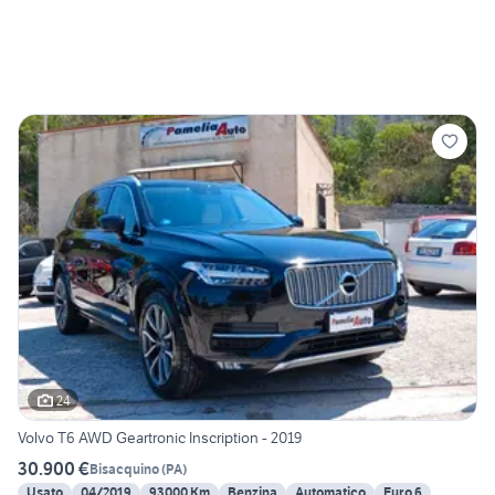
24
Volvo T6 AWD Geartronic Inscription - 2019
30.900 €
Bisacquino
(
PA
)
Usato
04/2019
93000 Km
Benzina
Automatico
Euro 6