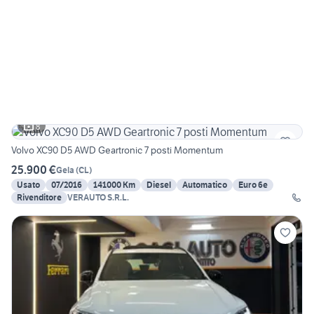
8
Volvo XC90 D5 AWD Geartronic 7 posti Momentum
25.900 €
Gela
(
CL
)
Usato
07/2016
141000 Km
Diesel
Automatico
Euro 6e
Rivenditore
VERAUTO S.R.L.