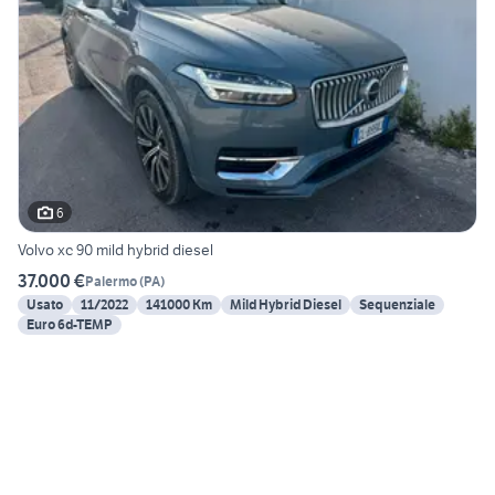
6
Volvo xc 90 mild hybrid diesel
37.000 €
Palermo
(
PA
)
Usato
11/2022
141000 Km
Mild Hybrid Diesel
Sequenziale
Euro 6d-TEMP