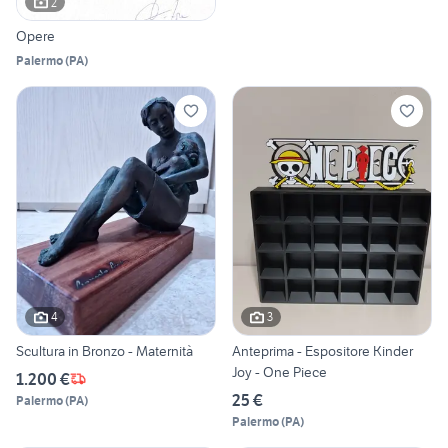
2
Opere
Palermo
(
PA
)
4
3
Scultura in Bronzo - Maternità
Anteprima - Espositore Kinder
Joy - One Piece
1.200 €
25 €
Palermo
(
PA
)
Palermo
(
PA
)