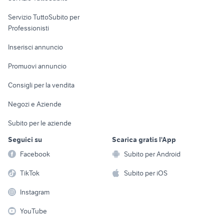
elettronica
per la casa e la
sports e hobby
Servizio TuttoSubito per
persona
Informatica
Animali
Professionisti
Arredamento e
Console e
Accessori per
Casalinghi
Inserisci annuncio
Videogiochi
animali
Elettrodomestici
Promuovi annuncio
Audio/Video
Musica e Film
Giardino e Fai da te
Consigli per la vendita
Fotografia
Libri e Riviste
Abbigliamento e
Negozi e Aziende
Telefonia
Strumenti Musicali
Accessori
Subito per le aziende
Sports
Tutto per i bambini
Seguici su
Scarica gratis l'App
Biciclette
Facebook
Subito per Android
Collezionismo
TikTok
Subito per iOS
Instagram
YouTube