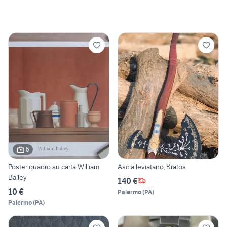
6
Poster quadro su carta William
Ascia leviatano, Kratos
Bailey
140 €
10 €
Palermo
(
PA
)
Palermo
(
PA
)