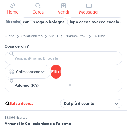
Home
Cerca
Vendi
Messaggi
cani in regalo bologna
lupo cecoslovacco cucciolo
Ricerche
Subito
Collezionismo
Sicilia
Palermo (Prov)
Palermo
Cosa cerchi?
Filtri
Collezionismo
Salva ricerca
Dal più rilevante
13.864 risultati
Annunci in Collezionismo a Palermo