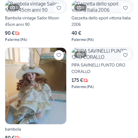
3
6
Bambola vintage Sailor Moon
Gazzetta dello sport vittoria Italia
45cm anni 90
2006
90 €
40 €
Palermo
(
PA
)
Palermo
(
PA
)
6
PIPA SAVINELLI PUNTO ORO
CORALLO
175 €
Palermo
(
PA
)
bambola
80 €