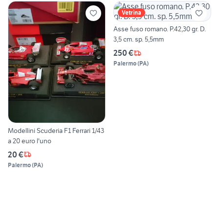
Vetrina
Asse fuso romano. P.42,30 gr. D.
3,5 cm. sp. 5,5mm
250 €
Palermo
(
PA
)
Modellini Scuderia F1 Ferrari 1/43
a 20 euro l'uno
20 €
Palermo
(
PA
)