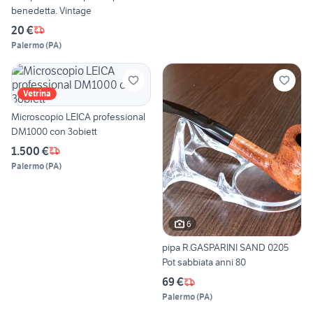
benedetta. Vintage
20 €
Palermo
(
PA
)
Vetrina
Microscopio LEICA professional
DM1000 con 3obiett
1.500 €
Palermo
(
PA
)
6
pipa R.GASPARINI SAND 0205
Pot sabbiata anni 80
69 €
Palermo
(
PA
)