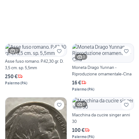
3
3
Asse fuso romano. P.42,30 gr. D.
Moneta Drago Yunnan -
3,5 cm. sp. 5,5mm
Riproduzione ornamentale-Cina
250 €
16 €
Palermo
(
PA
)
Palermo
(
PA
)
6
Macchina da cucire singer anni
30
100 €
Palermo
(
PA
)