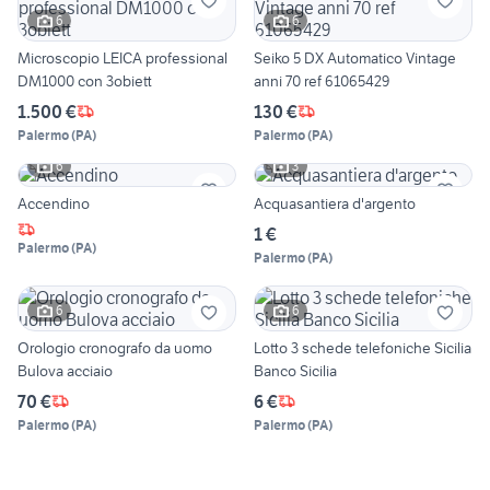
6
6
Microscopio LEICA professional
Seiko 5 DX Automatico Vintage
DM1000 con 3obiett
anni 70 ref 61065429
1.500 €
130 €
Palermo
(
PA
)
Palermo
(
PA
)
6
3
Accendino
Acquasantiera d'argento
1 €
Palermo
(
PA
)
Palermo
(
PA
)
6
6
Orologio cronografo da uomo
Lotto 3 schede telefoniche Sicilia
Bulova acciaio
Banco Sicilia
70 €
6 €
Palermo
(
PA
)
Palermo
(
PA
)