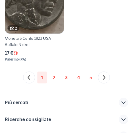
2
Moneta 5 Cents 1923 USA
Buffalo Nickel.
17 €
Palermo
(
PA
)
1
2
3
4
5
Più cercati
Correlati
Richerche simili
Suggerimenti
Ricerche consigliate
exotic shorthair
animali Roma
cane volpino
candidati lavoro badanti
case in vendita colleferro
cuccioli bassotto
forcella mtb
offerte di lavoro