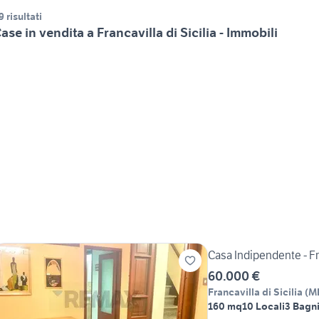
9 risultati
ase in vendita a Francavilla di Sicilia - Immobili
Casa Indipendente - Fra
60.000 €
Francavilla di Sicilia
(
M
160 mq
10 Locali
3 Bagn