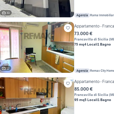
30
Agenzia
Rama Immobilia
Appartamento - Francavi
73.000 €
Francavilla di Sicilia
(
M
75 mq
4 Locali
1 Bagno
12
Agenzia
Remax City Hom
Appartamento - Francavi
85.000 €
Francavilla di Sicilia
(
M
95 mq
5 Locali
1 Bagno