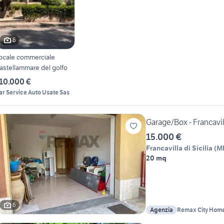
6
ocale commerciale
astellammare del golfo
10.000 €
ar Service Auto Usate Sas
Garage/Box - Francavill
15.000 €
Francavilla di Sicilia
(
M
20 mq
6
Agenzia
Remax City Hom