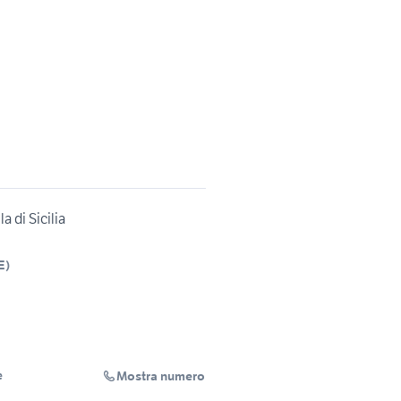
a di Sicilia
E
)
Mostra numero
e