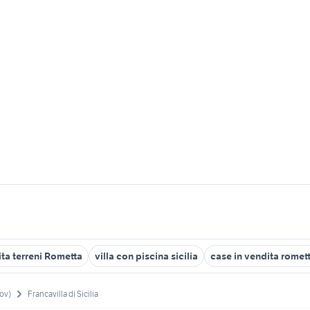
ta terreni Rometta
villa con piscina sicilia
case in vendita romet
ov)
Francavilla di Sicilia