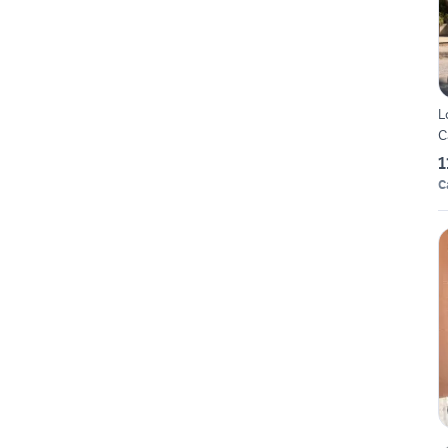
L
C
1
C