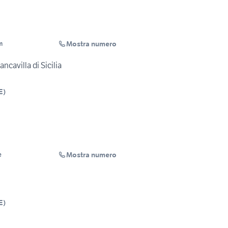
Mostra numero
m
ncavilla di Sicilia
E
)
Mostra numero
e
E
)