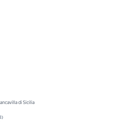
ncavilla di Sicilia
E
)
i