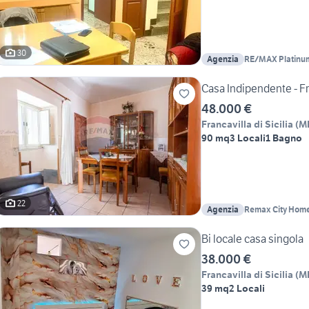
30
Agenzia
RE/MAX Platinu
Casa Indipendente - Fra
48.000 €
Francavilla di Sicilia
(
M
90 mq
3 Locali
1 Bagno
22
Agenzia
Remax City Hom
Bi locale casa singola
38.000 €
Francavilla di Sicilia
(
M
39 mq
2 Locali