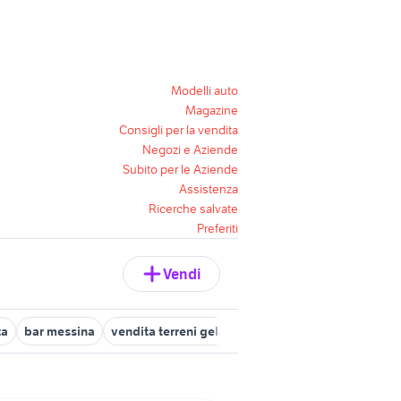
Modelli auto
Magazine
Consigli per la vendita
Negozi e Aziende
Subito per le Aziende
Assistenza
Ricerche salvate
Preferiti
Vendi
ta
bar messina
vendita terreni gela Sicilia
case nizza di sicilia