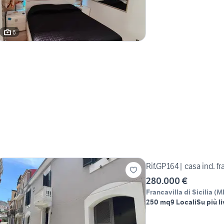
6
Rif.GP164| casa ind. fra
280.000 €
Francavilla di Sicilia
(
M
250 mq
9 Locali
Su più li