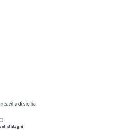
ncavilla di sicilia
E
)
velli
3 Bagni