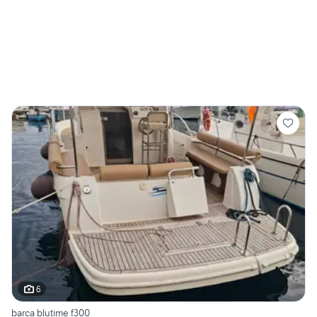
6
barca blutime f300