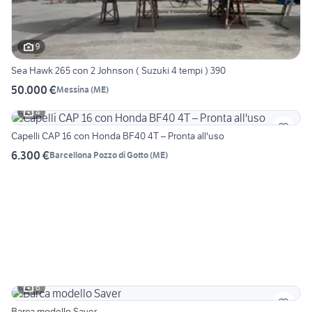
9
Sea Hawk 265 con 2 Johnson ( Suzuki 4 tempi ) 390
50.000 €
Messina
(
ME
)
4
Capelli CAP 16 con Honda BF40 4T – Pronta all'uso
6.300 €
Barcellona Pozzo di Gotto
(
ME
)
6
Barca modello Saver