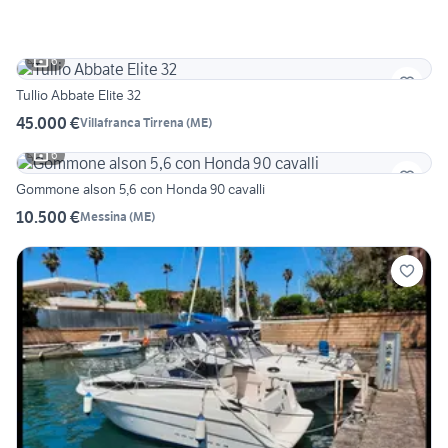
6
Tullio Abbate Elite 32
45.000 €
Villafranca Tirrena
(
ME
)
6
Gommone alson 5,6 con Honda 90 cavalli
10.500 €
Messina
(
ME
)