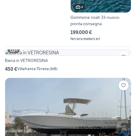
4
Gommone noah 33-nuovo-
pronta consegna
199.000 €
ferraro motors srl
6
Barca in VETRORESINA
450 €
Villafranca Tirrena
(
ME
)