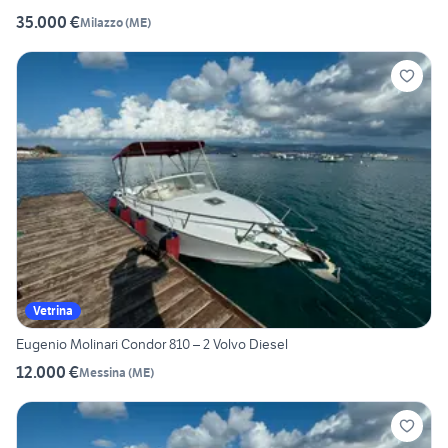
35.000 €
Milazzo
(
ME
)
Vetrina
Eugenio Molinari Condor 810 – 2 Volvo Diesel
12.000 €
Messina
(
ME
)