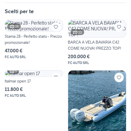
Scelti per te
28
20
Stama 28 - Perfetto stato - Prezzo
BARCA A VELA BAVARIA C42
promozionale!
COME NUOVA! PREZZO TOP!
47.000 €
200.000 €
FC AUTO SRL
FC AUTO SRL
5
Italmar open 17
11.800 €
FC AUTO SRL