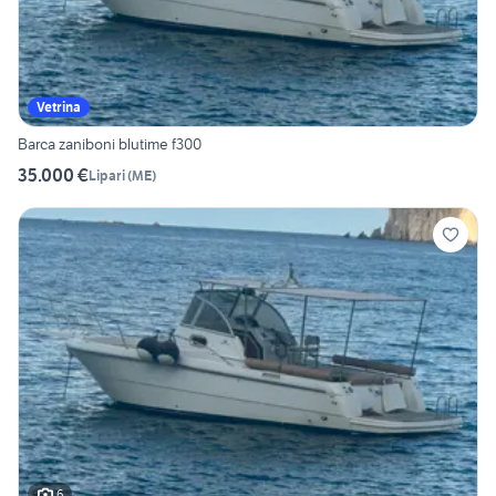
Vetrina
Barca zaniboni blutime f300
35.000 €
Lipari
(
ME
)
6