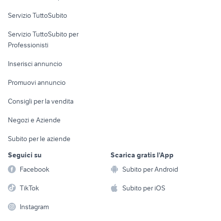
Servizio TuttoSubito
elettronica
per la casa e la
sports e hobby
Servizio TuttoSubito per
persona
Informatica
Animali
Professionisti
Arredamento e
Console e
Accessori per
Casalinghi
Inserisci annuncio
Videogiochi
animali
Elettrodomestici
Promuovi annuncio
Audio/Video
Musica e Film
Giardino e Fai da te
Consigli per la vendita
Fotografia
Libri e Riviste
Abbigliamento e
Negozi e Aziende
Telefonia
Strumenti Musicali
Accessori
Subito per le aziende
Sports
Tutto per i bambini
Seguici su
Scarica gratis l'App
Biciclette
Facebook
Subito per Android
Collezionismo
TikTok
Subito per iOS
Instagram