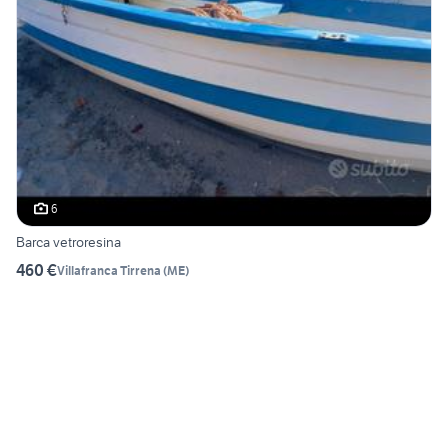
6
Barca vetroresina
460 €
Villafranca Tirrena
(
ME
)