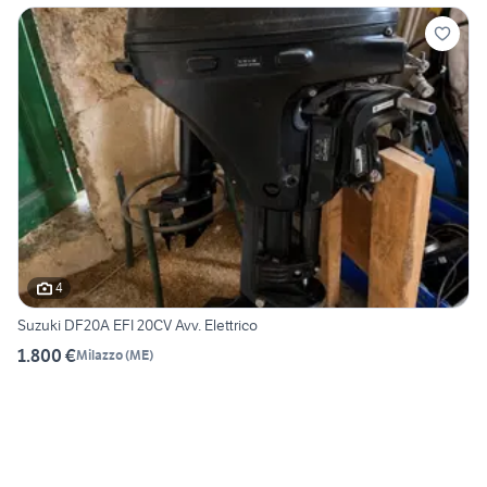
4
Suzuki DF20A EFI 20CV Avv. Elettrico
1.800 €
Milazzo
(
ME
)