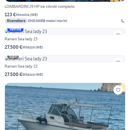
LOMBARDINI 29 HP tre cilindri completo
123 €
Messina
(
ME
)
Rivenditore
ONDAWEB motori marini
Vetrina
Ranieri Sea lady 23
27.500 €
Milazzo
(
ME
)
6
Ranieri Sea lady 23
27.500 €
Milazzo
(
ME
)