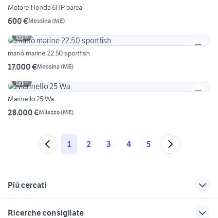
Motore Honda 6HP barca
600 €
Messina
(
ME
)
6
manò marine 22.50 sportfish
17.000 €
Messina
(
ME
)
4
Marinello 25 Wa
28.000 €
Milazzo
(
ME
)
1
2
3
4
5
Più cercati
Correlati
Richerche simili
Suggerimenti
Ricerche consigliate