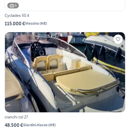
6
Cyclades 50.4
115.000 €
Messina
(
ME
)
cranchi csl 27
48.500 €
Giardini-Naxos
(
ME
)