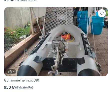
5
Gommone nemaxx 380
950 €
Villabate
(
PA
)