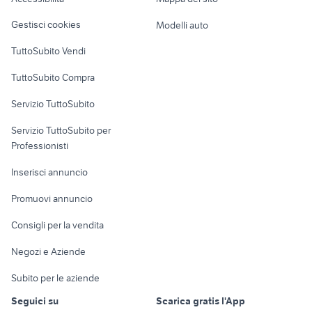
Loft, mansarde e
Veicoli commerciali
altro
Gestisci cookies
Modelli auto
Case vacanza
TuttoSubito Vendi
Uffici e Locali
TuttoSubito Compra
commerciali
Servizio TuttoSubito
elettronica
per la casa e la
sports e hobby
Servizio TuttoSubito per
persona
Informatica
Animali
Professionisti
Arredamento e
Console e
Accessori per
Casalinghi
Inserisci annuncio
Videogiochi
animali
Elettrodomestici
Promuovi annuncio
Audio/Video
Musica e Film
Giardino e Fai da te
Consigli per la vendita
Fotografia
Libri e Riviste
Abbigliamento e
Negozi e Aziende
Telefonia
Strumenti Musicali
Accessori
Subito per le aziende
Sports
Tutto per i bambini
Seguici su
Scarica gratis l'App
Biciclette