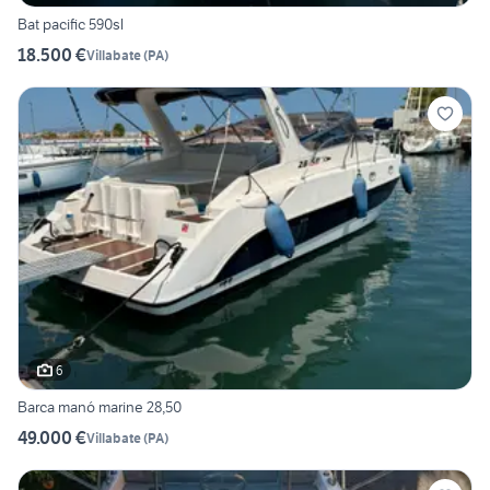
Bat pacific 590sl
18.500 €
Villabate
(
PA
)
6
Barca manó marine 28,50
49.000 €
Villabate
(
PA
)