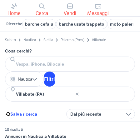
Home
Cerca
Vendi
Messaggi
barche cefalu
barche usate trappeto
moto palermo 
Ricerche
Subito
Nautica
Sicilia
Palermo (Prov)
Villabate
Cosa cerchi?
Filtri
Nautica
Salva ricerca
Dal più recente
10 risultati
Annunci in Nautica a Villabate