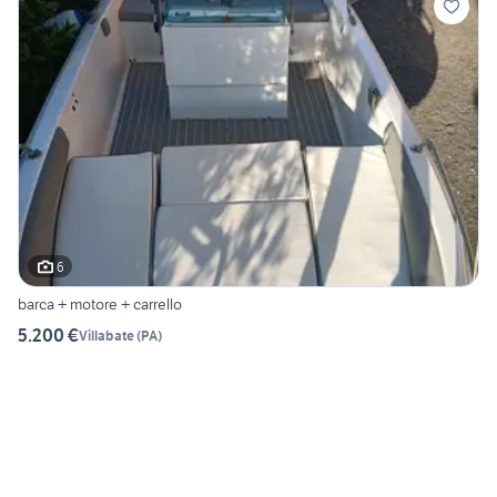
6
barca + motore + carrello
5.200 €
Villabate
(
PA
)