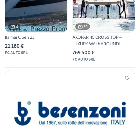
4
30
Italmar Open 23
AXOPAR 45 CROSS TOP –
LUXURY WALKAROUND!
21.160 €
769.500 €
FC AUTO SRL
FC AUTO SRL