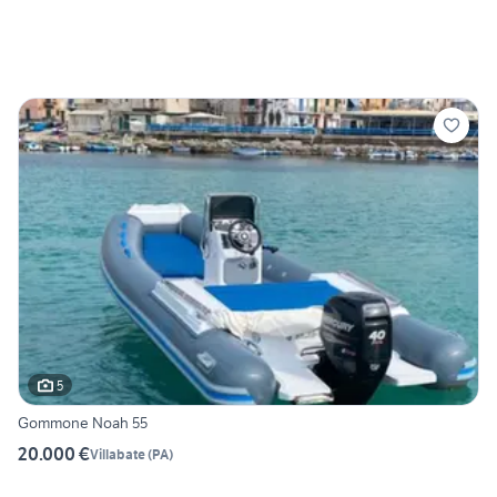
5
Gommone Noah 55
20.000 €
Villabate
(
PA
)