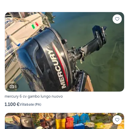
6
mercury 6 cv gambo lungo nuovo
1.100 €
Villabate
(
PA
)