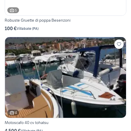
5
Robuste Gruette di poppa Besenzoni
100 €
Villabate
(
PA
)
4
Motoscafo 40 cv tohatsu
4.500 €
Villabate
(
PA
)