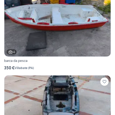
4
barca da pesca
350 €
Villabate
(
PA
)