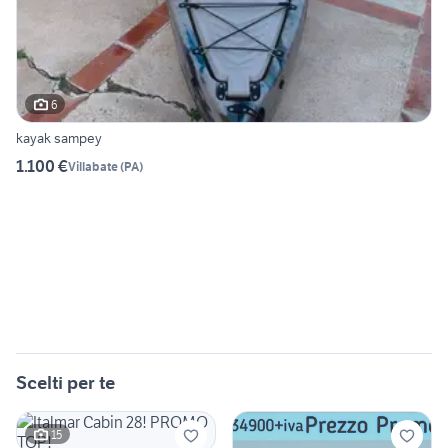
6
kayak sampey
1.100 €
Villabate
(
PA
)
Scelti per te
15