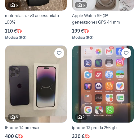
6
6
motorola razr v3 accessoriato
Apple Watch SE (3ª
100%
generazione) GPS 44 mm
110 €
199 €
Modica
(
RG
)
Modica
(
RG
)
6
2
IPhone 14 pro max
iphone 13 pro da 256 gb
400 €
320 €