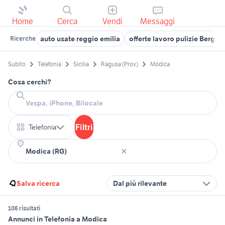
Home
Cerca
Vendi
Messaggi
auto usate reggio emilia
offerte lavoro pulizie Berga
Ricerche
Subito
Telefonia
Sicilia
Ragusa (Prov)
Modica
Cosa cerchi?
Filtri
Telefonia
Salva ricerca
Dal più rilevante
106 risultati
Annunci in Telefonia a Modica