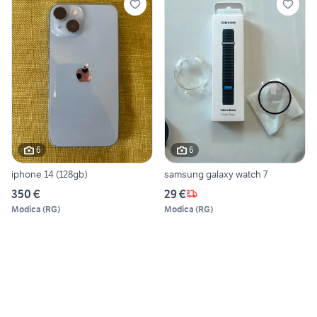
6
6
iphone 14 (128gb)
samsung galaxy watch 7
350 €
29 €
Modica
(
RG
)
Modica
(
RG
)