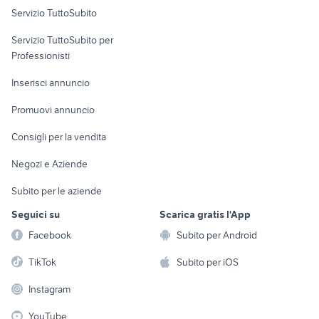
Servizio TuttoSubito
elettronica
per la casa e la
sports e hobby
Servizio TuttoSubito per
persona
Informatica
Animali
Professionisti
Arredamento e
Console e
Accessori per
Casalinghi
Inserisci annuncio
Videogiochi
animali
Elettrodomestici
Promuovi annuncio
Audio/Video
Musica e Film
Giardino e Fai da te
Consigli per la vendita
Fotografia
Libri e Riviste
Abbigliamento e
Negozi e Aziende
Telefonia
Strumenti Musicali
Accessori
Subito per le aziende
Sports
Tutto per i bambini
Seguici su
Scarica gratis l'App
Biciclette
Facebook
Subito per Android
Collezionismo
TikTok
Subito per iOS
Instagram
YouTube