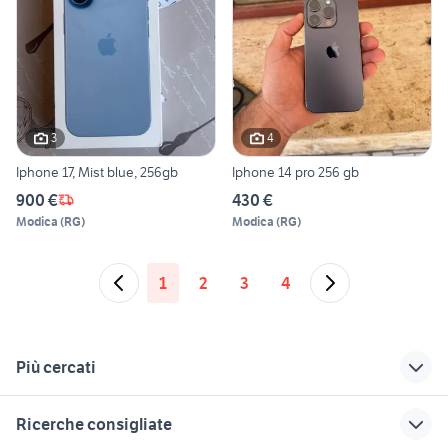
3
4
Iphone 17, Mist blue, 256gb
Iphone 14 pro 256 gb
900 €
430 €
Modica
(
RG
)
Modica
(
RG
)
1
2
3
4
Più cercati
Correlati
Richerche simili
Suggerimenti
Ricerche consigliate
roulotte 500 euro
villette in vendita a
case in vendita