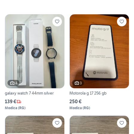
4
3
galaxy watch 7 44mm silver
Motorola g 17 256 gb
139 €
250 €
Modica
(
RG
)
Modica
(
RG
)