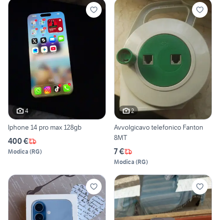
4
2
Iphone 14 pro max 128gb
Avvolgicavo telefonico Fanton
8MT
400 €
7 €
Modica
(
RG
)
Modica
(
RG
)