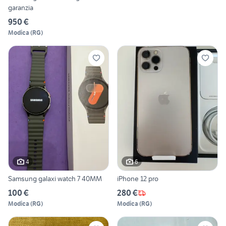
garanzia
950 €
Modica
(
RG
)
4
6
Samsung galaxi watch 7 40MM
iPhone 12 pro
100 €
280 €
Modica
(
RG
)
Modica
(
RG
)