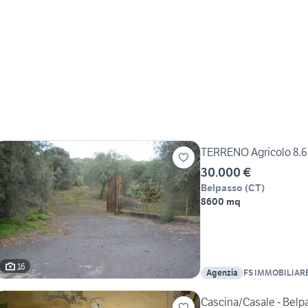
TERRENO Agricolo 8.6
30.000 €
Belpasso
(
CT
)
8600 mq
16
Agenzia
FS IMMOBILIAR
Cascina/Casale - Belp