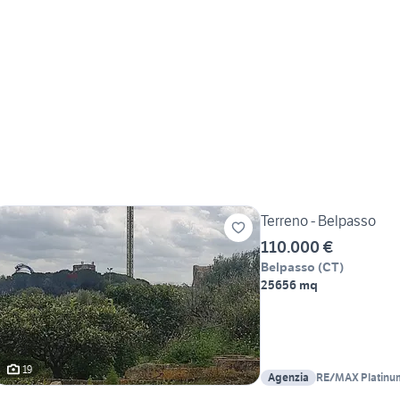
Terreno - Belpasso
110.000 €
Belpasso
(
CT
)
25656 mq
19
Agenzia
RE/MAX Platinu