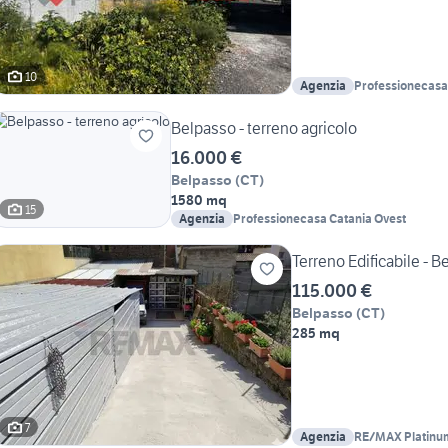
10
Agenzia
Professionecasa
Belpasso - terreno agricolo
16.000 €
Belpasso
(
CT
)
1580 mq
15
Agenzia
Professionecasa Catania Ovest
Terreno Edificabile - 
115.000 €
Belpasso
(
CT
)
285 mq
7
Agenzia
RE/MAX Platinu