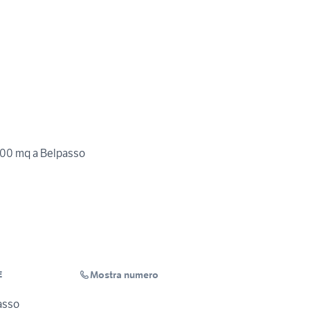
00 mq a Belpasso
Mostra numero
E
asso