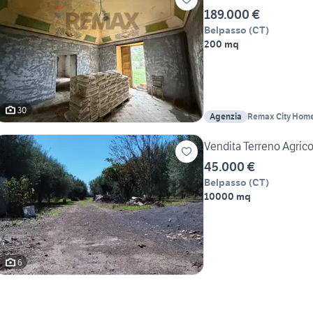
189.000 €
Belpasso
(
CT
)
200 mq
30
Agenzia
Remax City Hom
Vendita Terreno Agrico
45.000 €
Belpasso
(
CT
)
10000 mq
6