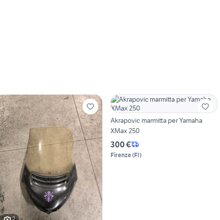
Akrapovic marmitta per Yamaha
XMax 250
300 €
Firenze
(
FI
)
2