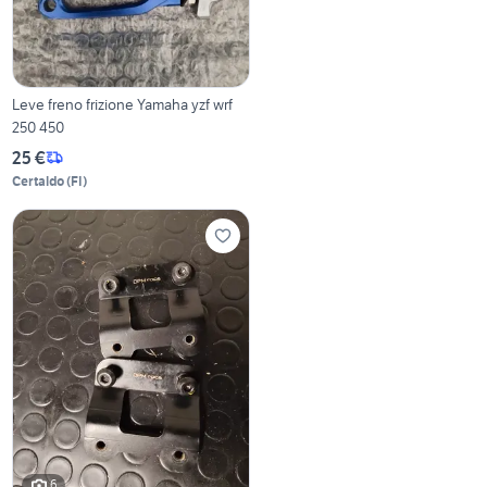
Leve freno frizione Yamaha yzf wrf
250 450
25 €
Certaldo
(
FI
)
6