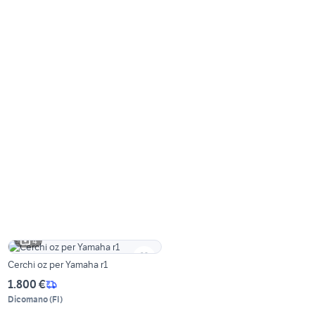
4
Cerchi oz per Yamaha r1
1.800 €
Dicomano
(
FI
)