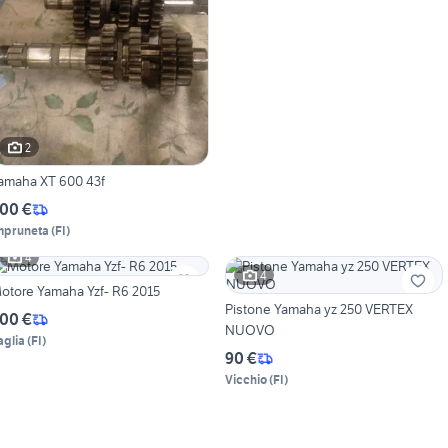
2
amaha XT 600 43f
00 €
mpruneta
(
FI
)
4
4
otore Yamaha Yzf- R6 2015
Pistone Yamaha yz 250 VERTEX
00 €
NUOVO
aglia
(
FI
)
90 €
Vicchio
(
FI
)