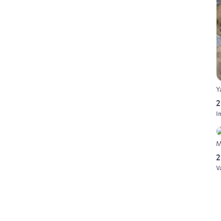
Y
2
I
M
2
V