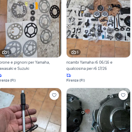
6
6
orone e pignoni per Yamaha,
ricambi Yamaha r6 06/16 e
awasaki e Suzuki
qualcosina per r6 17/26
irenze
(
FI
)
Firenze
(
FI
)