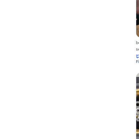
b
s
F