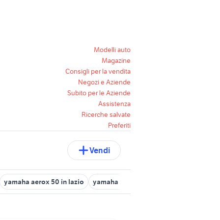
Modelli auto
Magazine
Consigli per la vendita
Negozi e Aziende
Subito per le Aziende
Assistenza
Ricerche salvate
Preferiti
Vendi
yamaha aerox 50 in lazio
yamaha x-max 400
yamaha xc 300 u