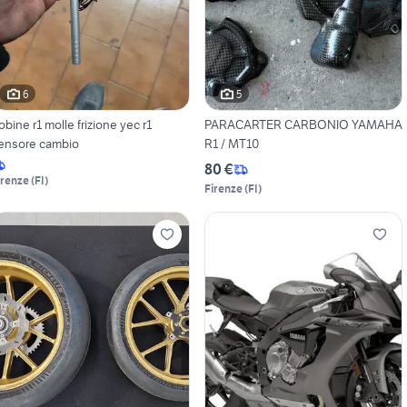
6
5
obine r1 molle frizione yec r1
PARACARTER CARBONIO YAMAHA
ensore cambio
R1 / MT10
80 €
irenze
(
FI
)
Firenze
(
FI
)