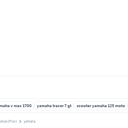
maha v max 1700
yamaha tracer 7 gt
scooter yamaha 125 moto
renze (Prov)
yamaha