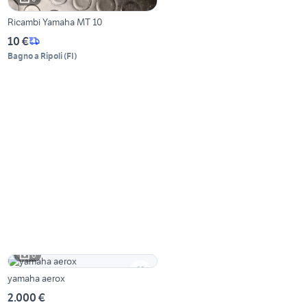
Ricambi Yamaha MT 10
10 €
Bagno a Ripoli
(
FI
)
6
yamaha aerox
2.000 €