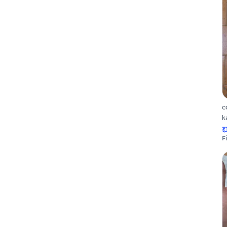
c
k
F