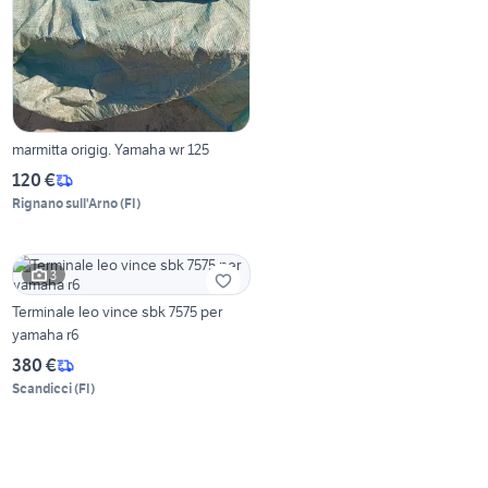
marmitta origig. Yamaha wr 125
120 €
Rignano sull'Arno
(
FI
)
3
Terminale leo vince sbk 7575 per
yamaha r6
380 €
Scandicci
(
FI
)