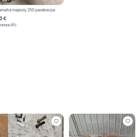
amaha majesty 250 parabrezza
0 €
irenze
(
FI
)