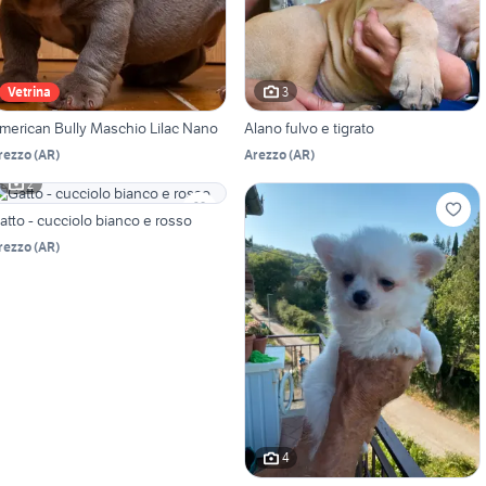
3
Vetrina
merican Bully Maschio Lilac Nano
Alano fulvo e tigrato
rezzo
(
AR
)
Arezzo
(
AR
)
2
atto - cucciolo bianco e rosso
rezzo
(
AR
)
4