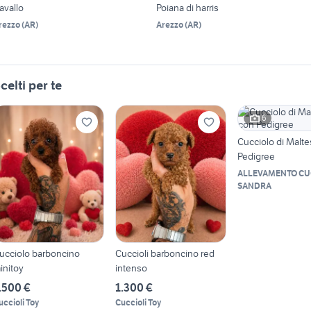
avallo
Poiana di harris
rezzo
(
AR
)
Arezzo
(
AR
)
celti per te
6
Cucciolo di Malt
Pedigree
ALLEVAMENTO CUC
SANDRA
ucciolo barboncino
Cuccioli barboncino red
initoy
intenso
.500 €
1.300 €
uccioli Toy
Cuccioli Toy