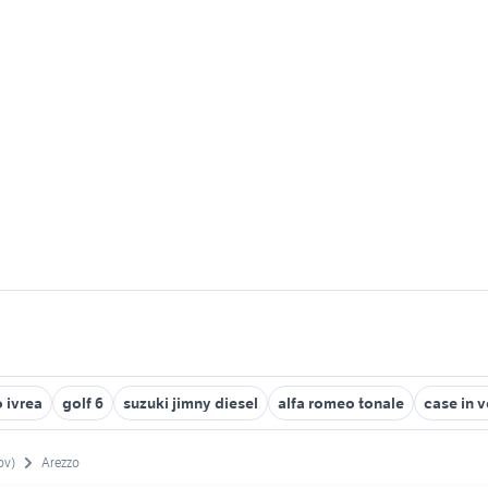
 ivrea
golf 6
suzuki jimny diesel
alfa romeo tonale
case in v
ov)
Arezzo