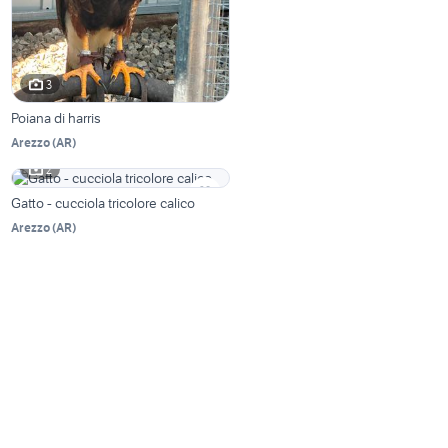
3
Poiana di harris
Arezzo
(
AR
)
2
Gatto - cucciola tricolore calico
Arezzo
(
AR
)