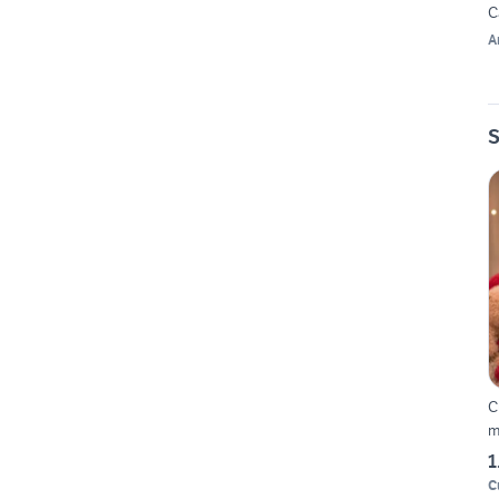
C
A
S
C
m
1
C