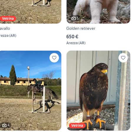
5
Vetrina
avallo
Golden retriever
rezzo
(
AR
)
650 €
Arezzo
(
AR
)
4
Vetrina