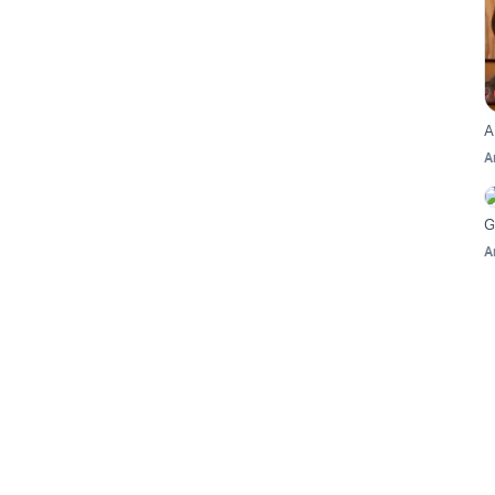
A
A
G
A