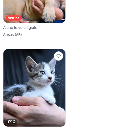
Vetrina
Alano fulvo e tigrato
Arezzo
(
AR
)
2