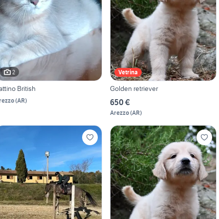
2
Vetrina
attino British
Golden retriever
rezzo
(
AR
)
650 €
Arezzo
(
AR
)