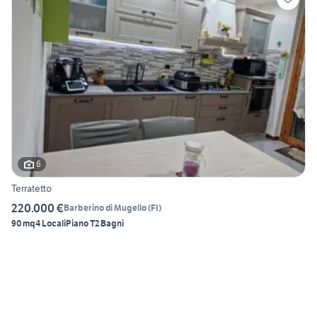
6
Terratetto
220.000 €
Barberino di Mugello
(
FI
)
90 mq
4 Locali
Piano T
2 Bagni