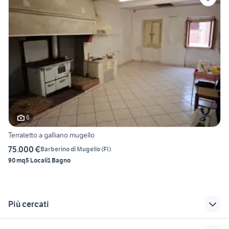
6
Terratetto a galliano mugello
75.000 €
Barberino di Mugello
(
FI
)
90 mq
5 Locali
1 Bagno
Più cercati
Correlati
Richerche simili
Suggerimenti