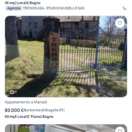
45 mq
2 Locali
1 Bagno
Agenzia
TECNOCASA - STUDIO MUGELLO SAS
6
Appartamento a Marradi
80.000 €
Barberino di Mugello
(
FI
)
90 mq
5 Locali
1° Piano
1 Bagno