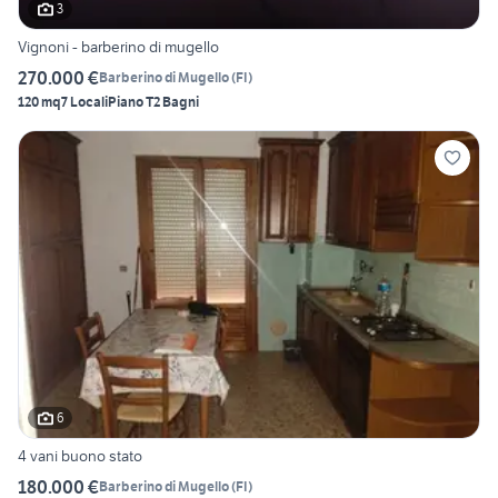
3
Vignoni - barberino di mugello
270.000 €
Barberino di Mugello
(
FI
)
120 mq
7 Locali
Piano T
2 Bagni
6
4 vani buono stato
180.000 €
Barberino di Mugello
(
FI
)