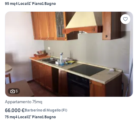
95 mq
4 Locali
1° Piano
1 Bagno
6
Appartamento 75mq
66.000 €
Barberino di Mugello
(
FI
)
75 mq
4 Locali
2° Piano
1 Bagno