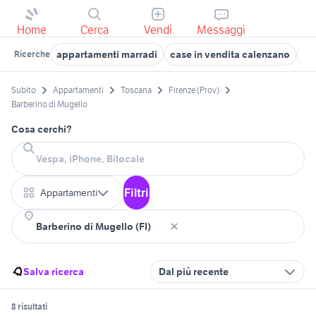
Home
Cerca
Vendi
Messaggi
appartamenti marradi
case in vendita calenzano
af
Ricerche
Subito
Appartamenti
Toscana
Firenze (Prov)
Barberino di Mugello
Cosa cerchi?
Filtri
Appartamenti
Salva ricerca
Dal più recente
8 risultati