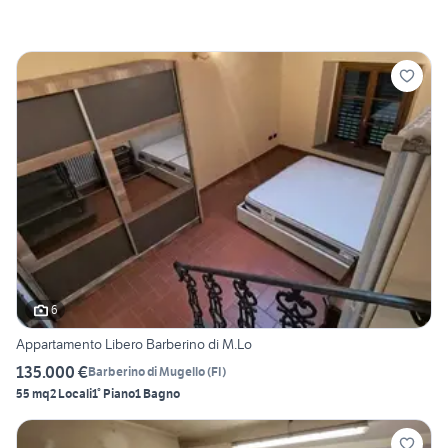
6
Appartamento Libero Barberino di M.Lo
135.000 €
Barberino di Mugello
(
FI
)
55 mq
2 Locali
1° Piano
1 Bagno