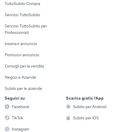
TuttoSubito Compra
commerciali
Servizio TuttoSubito
elettronica
per la casa e la
sports e hobby
Servizio TuttoSubito per
persona
Informatica
Animali
Professionisti
Arredamento e
Console e
Accessori per
Casalinghi
Inserisci annuncio
Videogiochi
animali
Elettrodomestici
Promuovi annuncio
Audio/Video
Musica e Film
Giardino e Fai da te
Consigli per la vendita
Fotografia
Libri e Riviste
Abbigliamento e
Negozi e Aziende
Telefonia
Strumenti Musicali
Accessori
Subito per le aziende
Sports
Tutto per i bambini
Seguici su
Scarica gratis l'App
Biciclette
Facebook
Subito per Android
Collezionismo
TikTok
Subito per iOS
Instagram