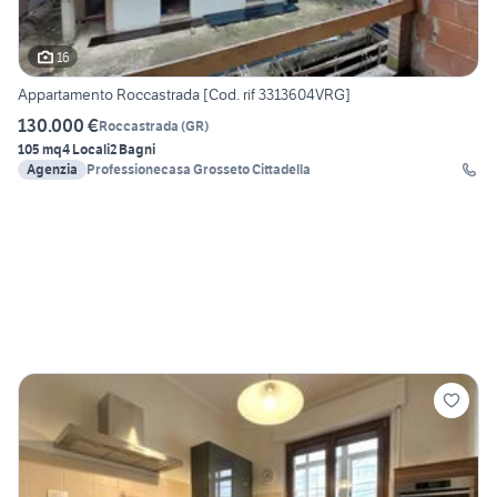
16
Appartamento Roccastrada [Cod. rif 3313604VRG]
130.000 €
Roccastrada
(
GR
)
105 mq
4 Locali
2 Bagni
Agenzia
Professionecasa Grosseto Cittadella