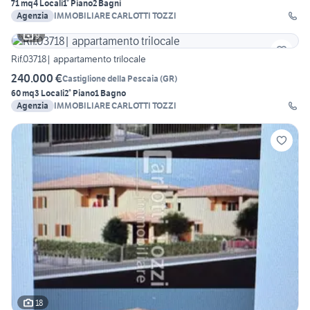
71 mq
4 Locali
1° Piano
2 Bagni
Agenzia
IMMOBILIARE CARLOTTI TOZZI
9
Rif.03718| appartamento trilocale
240.000 €
Castiglione della Pescaia
(
GR
)
60 mq
3 Locali
2° Piano
1 Bagno
Agenzia
IMMOBILIARE CARLOTTI TOZZI
18