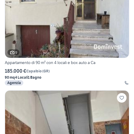
9
Appartamento di 90 m² con 4 locali e box auto a Ca
185.000 €
Capalbio
(
GR
)
90 mq
4 Locali
1 Bagno
Agenzia