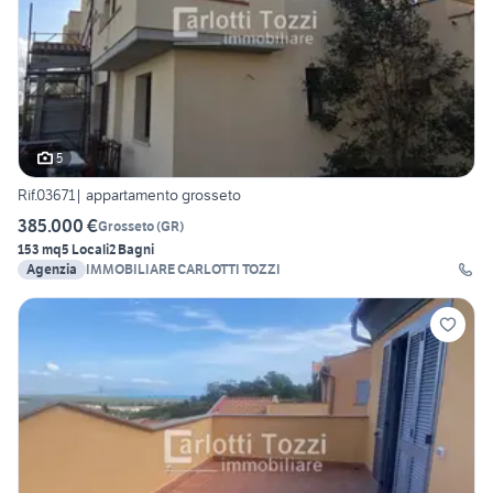
5
Rif.03671| appartamento grosseto
385.000 €
Grosseto
(
GR
)
153 mq
5 Locali
2 Bagni
Agenzia
IMMOBILIARE CARLOTTI TOZZI