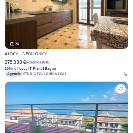
20
4 LOCALI A FOLLONICA
275.000 €
Follonica
(
GR
)
100 mq
4 Locali
3° Piano
1 Bagno
Agenzia
STUDIO FOLLONICA 1 SAS