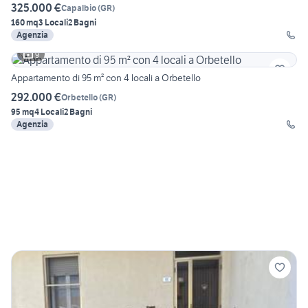
325.000 €
Capalbio
(
GR
)
160 mq
3 Locali
2 Bagni
Agenzia
9
Appartamento di 95 m² con 4 locali a Orbetello
292.000 €
Orbetello
(
GR
)
95 mq
4 Locali
2 Bagni
Agenzia