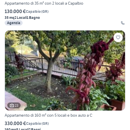
Appartamento di 35 m² con 2 locali a Capalbio
130.000 €
Capalbio
(
GR
)
35 mq
2 Locali
1 Bagno
Agenzia
23
Appartamento di 160 m² con 5 locali e box auto a C
330.000 €
Capalbio
(
GR
)
160 mq
5 Locali
2 Bagni