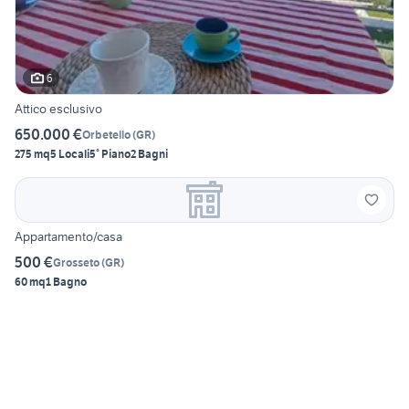
6
Attico esclusivo
650.000 €
Orbetello
(
GR
)
275 mq
5 Locali
5° Piano
2 Bagni
Appartamento/casa
500 €
Grosseto
(
GR
)
60 mq
1 Bagno