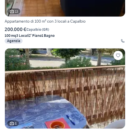
13
Appartamento di 100 m² con 3 locali a Capalbio
200.000 €
Capalbio
(
GR
)
100 mq
3 Locali
2° Piano
1 Bagno
Agenzia
6