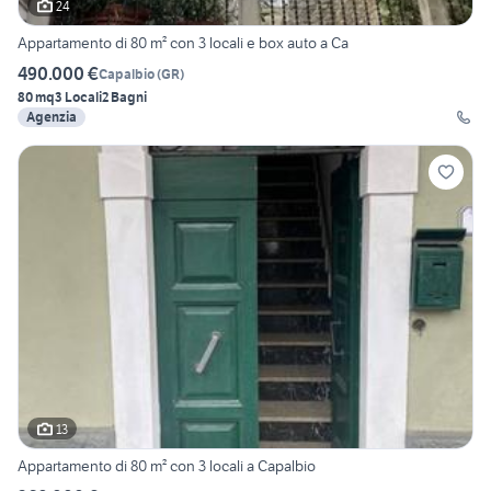
24
Appartamento di 80 m² con 3 locali e box auto a Ca
490.000 €
Capalbio
(
GR
)
80 mq
3 Locali
2 Bagni
Agenzia
13
Appartamento di 80 m² con 3 locali a Capalbio