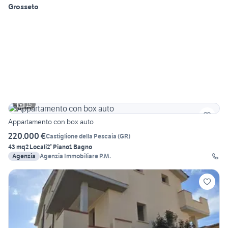
Grosseto
15
Appartamento con box auto
220.000 €
Castiglione della Pescaia
(
GR
)
43 mq
2 Locali
2° Piano
1 Bagno
Agenzia
Agenzia Immobiliare P.M.