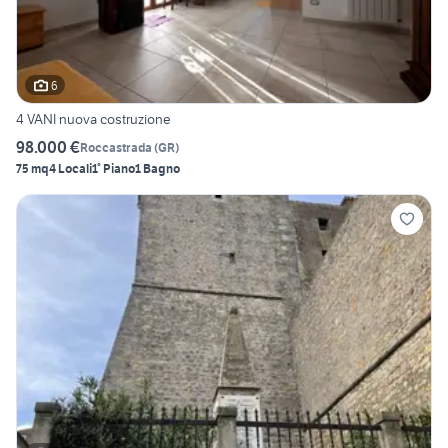
6
4 VANI nuova costruzione
98.000 €
Roccastrada
(
GR
)
75 mq
4 Locali
1° Piano
1 Bagno