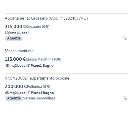
12
Appartamento Grosseto [Cod. rif 3292493VRG]
315.000 €
Grosseto
(
GR
)
100 mq
4 Locali
Agenzia
6
Massa marittima
115.000 €
Massa Marittima
(
GR
)
48 mq
2 Locali
1° Piano
1 Bagno
Rif.CN20002| appartamento bilocale
200.000 €
Follonica
(
GR
)
45 mq
2 Locali
2° Piano
1 Bagno
Agenzia
Serena Immobiliare