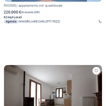
Rif.03591| appartamento ind. quadrilocale
220.000 €
Grosseto
(
GR
)
62 mq
4 Locali
Agenzia
IMMOBILIARE CARLOTTI TOZZI