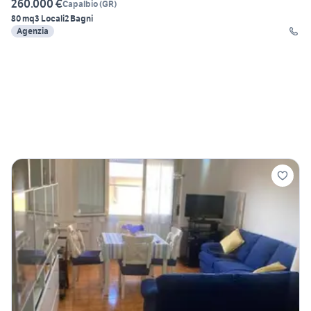
260.000 €
Capalbio
(
GR
)
80 mq
3 Locali
2 Bagni
Agenzia