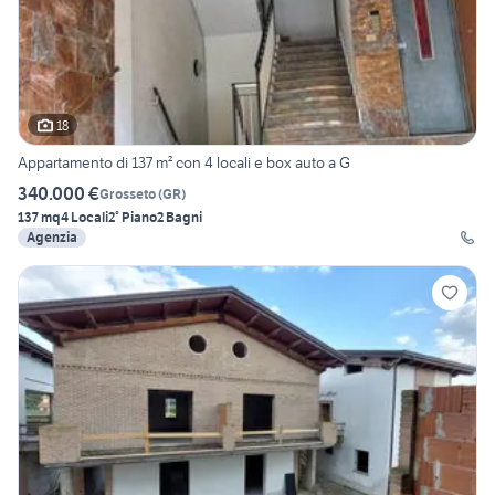
18
Appartamento di 137 m² con 4 locali e box auto a G
340.000 €
Grosseto
(
GR
)
137 mq
4 Locali
2° Piano
2 Bagni
Agenzia