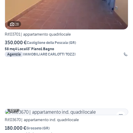
28
Rif.03701| appartamento quadrilocale
350.000 €
Castiglione della Pescaia
(
GR
)
58 mq
4 Locali
3° Piano
1 Bagno
Agenzia
IMMOBILIARE CARLOTTI TOZZI
5
Rif.03670| appartamento ind. quadrilocale
180.000 €
Grosseto
(
GR
)