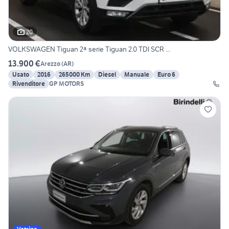
20
VOLKSWAGEN Tiguan 2ª serie Tiguan 2.0 TDI SCR ...
13.900 €
Arezzo
(
AR
)
Usato
2016
265000 Km
Diesel
Manuale
Euro 6
Rivenditore
GP MOTORS