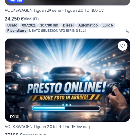
Vetrina
VOLKSWAGEN Tiguan 2ª serie - Tiguan 2.0 TDI 150 CV
24.250 €
Vinci
(
FI
)
Usato
09/2021
107780 Km
Diesel
Automatico
Euro 6
Rivenditore
USATO SELEZIONATO BIRINDELLI
18
VOLKSWAGEN Tiguan 2.0 tdi R-Line 150cv dsg