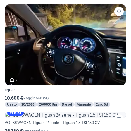
3
tiguan
10.600 €
Poggibonsi
(
SI
)
Usato
10/2018
260000 Km
Diesel
Manuale
Euro 6d
Vetrina
VOLKSWAGEN Tiguan 2ª serie - Tiguan 1.5 TSI 150 CV
26.750 €
Capannori
(
LU
)