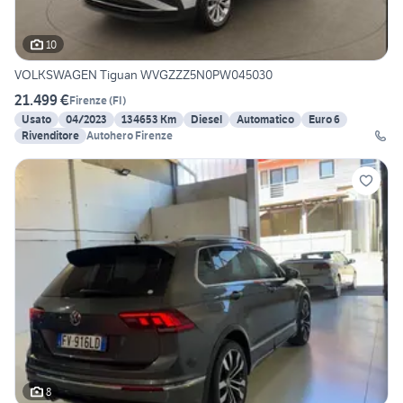
10
VOLKSWAGEN Tiguan WVGZZZ5N0PW045030
21.499 €
Firenze
(
FI
)
Usato
04/2023
134653 Km
Diesel
Automatico
Euro 6
Rivenditore
Autohero Firenze
8