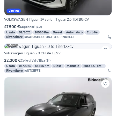
Vetrina
VOLKSWAGEN Tiguan 3ª serie - Tiguan 2.0 TDI 193 CV
47.500 €
Capannori
(
LU
)
Usato
01/2025
16560 Km
Diesel
Automatico
Euro 6e
Rivenditore
USATO SELEZIONATO BIRINDELLI
17
Volkswagen Tiguan 2.0 tdi Life 122cv
22.000 €
Colle di Val d'Elsa
(
SI
)
Usato
06/2023
88566 Km
Diesel
Manuale
Euro 6d-TEMP
Rivenditore
AUTOEFFE