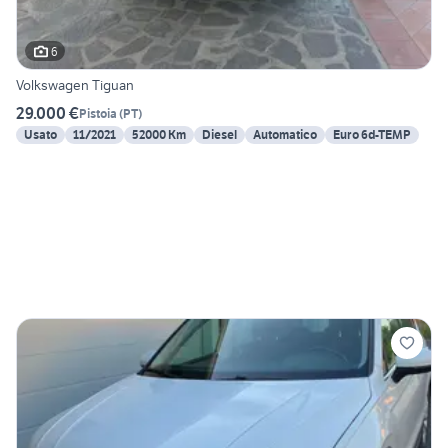
6
Volkswagen Tiguan
29.000 €
Pistoia
(
PT
)
Usato
11/2021
52000 Km
Diesel
Automatico
Euro 6d-TEMP