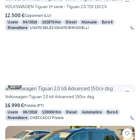
VOLKSWAGEN Tiguan 1ª serie - Tiguan 2.0 TDI 110 CV
12.500 €
Capannori
(
LU
)
Usato
04/2016
102870 Km
Diesel
Manuale
Euro 6
Rivenditore
USATO SELEZIONATO BIRINDELLI
19
Volkswagen Tiguan 2.0 tdi Advanced 150cv dsg
16.999 €
Pistoia
(
PT
)
Usato
08/2018
120000 Km
Diesel
Automatico
Euro 6
Rivenditore
CHECCACCI Pistoia