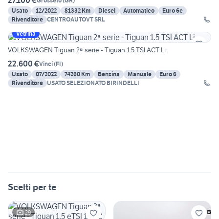
27.100 €
Grosseto
(
GR
)
Usato
12/2022
81332 Km
Diesel
Automatico
Euro 6e
Rivenditore
CENTROAUTOVT SRL
Vetrina
VOLKSWAGEN Tiguan 2ª serie - Tiguan 1.5 TSI ACT Li
22.600 €
Vinci
(
FI
)
Usato
07/2022
74260 Km
Benzina
Manuale
Euro 6
Rivenditore
USATO SELEZIONATO BIRINDELLI
Scelti per te
29