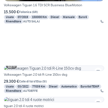
Volkswagen Tiguan 1.6 TDI SCR Business BlueMotion
15.500 €
Follonica
(
GR
)
Usato
07/2019
158000 Km
Diesel
Manuale
Euro 6
Rivenditore
AUTO SALAJ
19
Volkswagen Tiguan 2.0 tdi R-Line 150cv dsg
29.300 €
Colle di Val d'Elsa
(
SI
)
Usato
03/2022
77039 Km
Diesel
Automatico
Euro 6d-TEMP
Rivenditore
AUTOEFFE
tiguan 2.0 tdi 4 ruote motrici