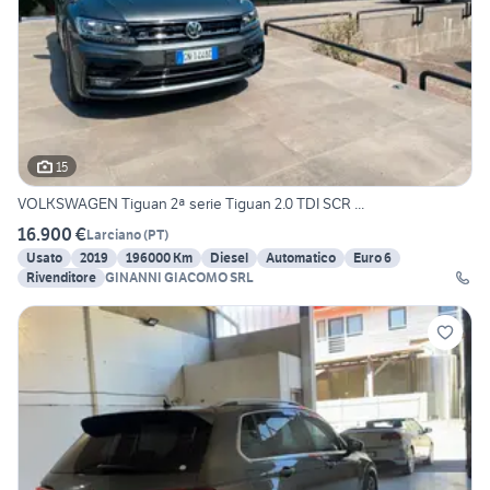
15
VOLKSWAGEN Tiguan 2ª serie Tiguan 2.0 TDI SCR ...
16.900 €
Larciano
(
PT
)
Usato
2019
196000 Km
Diesel
Automatico
Euro 6
Rivenditore
GINANNI GIACOMO SRL