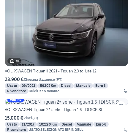
30
VOLKSWAGEN Tiguan II 2021 - Tiguan 2.0 tdi Life 12
23.900 €
Chiesina Uzzanese
(
PT
)
Usato
09/2023
59302 Km
Diesel
Manuale
Euro 6
Rivenditore
GuidiCar & Volauto
Vetrina
VOLKSWAGEN Tiguan 2ª serie - Tiguan 1.6 TDI SCR St
15.000 €
Vinci
(
FI
)
Usato
11/2017
102290 Km
Diesel
Manuale
Euro 6
Rivenditore
USATO SELEZIONATO BIRINDELLI