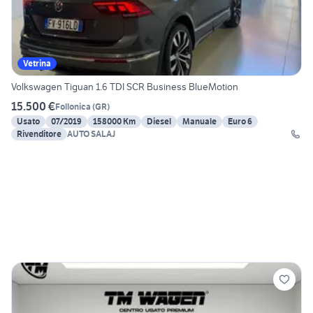
Vetrina
Volkswagen Tiguan 1.6 TDI SCR Business BlueMotion
15.500 €
Follonica
(
GR
)
Usato
07/2019
158000 Km
Diesel
Manuale
Euro 6
Rivenditore
AUTO SALAJ