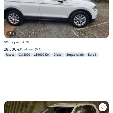
6
VW Tiguan 2020
18.500 €
Fosdinovo
(
MS
)
Usato
03/2020
169000 Km
Diesel
Sequenziale
Euro 6