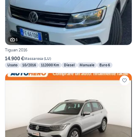
6
Tiguan 2016
14.900 €
Massarosa
(
LU
)
Usato
10/2016
112000 Km
Diesel
Manuale
Euro 6