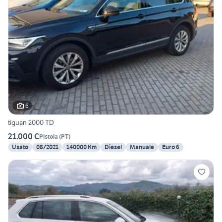
6
tiguan 2000 TD
21.000 €
Pistoia
(
PT
)
Usato
08/2021
140000 Km
Diesel
Manuale
Euro 6