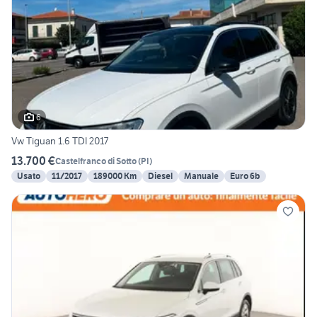
6
Vw Tiguan 1.6 TDI 2017
13.700 €
Castelfranco di Sotto
(
PI
)
Usato
11/2017
189000 Km
Diesel
Manuale
Euro 6b