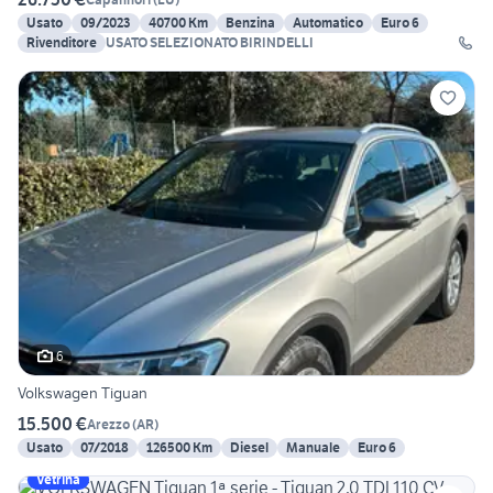
Usato
09/2023
40700 Km
Benzina
Automatico
Euro 6
Rivenditore
USATO SELEZIONATO BIRINDELLI
6
Volkswagen Tiguan
15.500 €
Arezzo
(
AR
)
Usato
07/2018
126500 Km
Diesel
Manuale
Euro 6
Vetrina