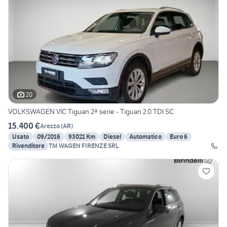
20
VOLKSWAGEN VIC Tiguan 2ª serie - Tiguan 2.0 TDI SC
15.400 €
Arezzo
(
AR
)
Usato
09/2016
93021 Km
Diesel
Automatico
Euro 6
Rivenditore
TM WAGEN FIRENZE SRL