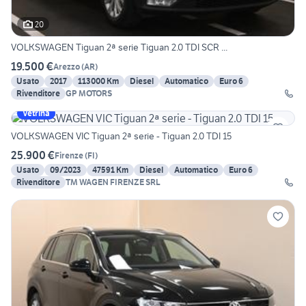
20
VOLKSWAGEN Tiguan 2ª serie Tiguan 2.0 TDI SCR ...
19.500 €
Arezzo
(
AR
)
Usato
2017
113000 Km
Diesel
Automatico
Euro 6
Rivenditore
GP MOTORS
Vetrina
VOLKSWAGEN VIC Tiguan 2ª serie - Tiguan 2.0 TDI 15
25.900 €
Firenze
(
FI
)
Usato
09/2023
47591 Km
Diesel
Automatico
Euro 6
Rivenditore
TM WAGEN FIRENZE SRL