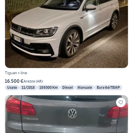
Tiguan r-line
16.500 €
Arezzo
(
AR
)
Usato
11/2018
155000 Km
Diesel
Manuale
Euro 6d-TEMP