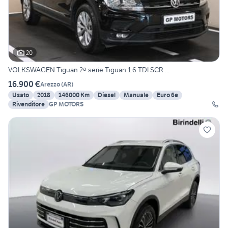
20
VOLKSWAGEN Tiguan 2ª serie Tiguan 1.6 TDI SCR ...
16.900 €
Arezzo
(
AR
)
Usato
2018
146000 Km
Diesel
Manuale
Euro 6e
Rivenditore
GP MOTORS