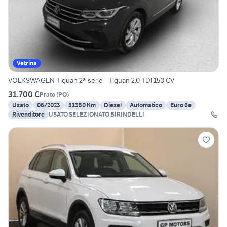
Vetrina
VOLKSWAGEN Tiguan 2ª serie - Tiguan 2.0 TDI 150 CV
31.700 €
Prato
(
PO
)
Usato
06/2023
51350 Km
Diesel
Automatico
Euro 6e
Rivenditore
USATO SELEZIONATO BIRINDELLI