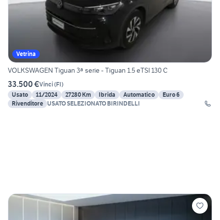
Vetrina
VOLKSWAGEN Tiguan 3ª serie - Tiguan 1.5 eTSI 130 C
33.500 €
Vinci
(
FI
)
Usato
11/2024
27280 Km
Ibrida
Automatico
Euro 6
Rivenditore
USATO SELEZIONATO BIRINDELLI