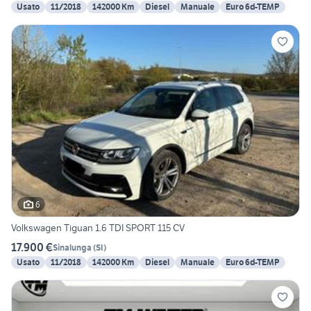
Usato
11/2018
142000 Km
Diesel
Manuale
Euro 6d-TEMP
6
Volkswagen Tiguan 1.6 TDI SPORT 115 CV
17.900 €
Sinalunga
(
SI
)
Usato
11/2018
142000 Km
Diesel
Manuale
Euro 6d-TEMP