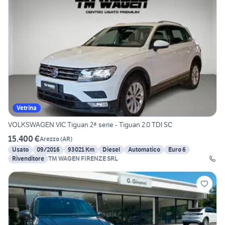
Vetrina
VOLKSWAGEN VIC Tiguan 2ª serie - Tiguan 2.0 TDI SC
15.400 €
Arezzo
(
AR
)
Usato
09/2016
93021 Km
Diesel
Automatico
Euro 6
Rivenditore
TM WAGEN FIRENZE SRL