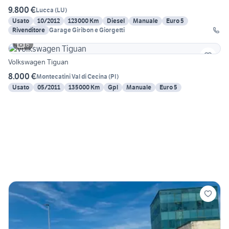
9.800 €
Lucca
(
LU
)
Usato
10/2012
123000 Km
Diesel
Manuale
Euro 5
Rivenditore
Garage Giribon e Giorgetti
6
Volkswagen Tiguan
8.000 €
Montecatini Val di Cecina
(
PI
)
Usato
05/2011
135000 Km
Gpl
Manuale
Euro 5