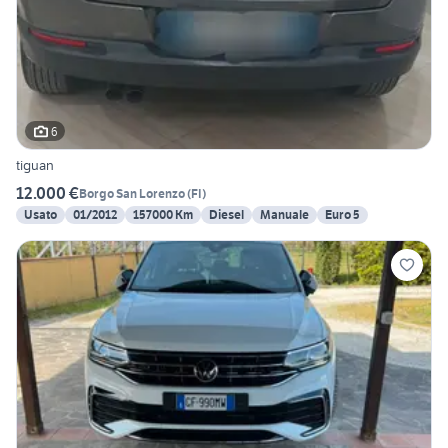
6
tiguan
12.000 €
Borgo San Lorenzo
(
FI
)
Usato
01/2012
157000 Km
Diesel
Manuale
Euro 5