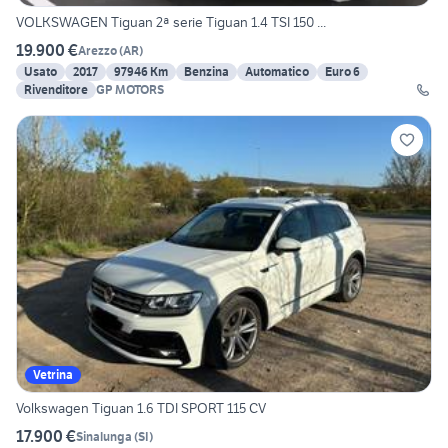
VOLKSWAGEN Tiguan 2ª serie Tiguan 1.4 TSI 150 ...
19.900 €
Arezzo
(
AR
)
Usato
2017
97946 Km
Benzina
Automatico
Euro 6
Rivenditore
GP MOTORS
Vetrina
Volkswagen Tiguan 1.6 TDI SPORT 115 CV
17.900 €
Sinalunga
(
SI
)