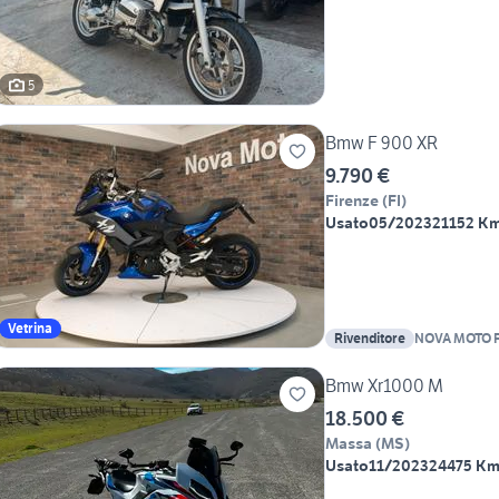
5
Bmw F 900 XR
9.790 €
Firenze
(
FI
)
Usato
05/2023
21152 K
Vetrina
Rivenditore
NOVA MOTO F
Bmw Xr1000 M
18.500 €
Massa
(
MS
)
Usato
11/2023
24475 K