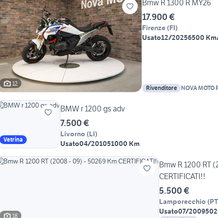
Bmw R 1300 R MY26
17.900 €
Firenze
(
FI
)
Usato
12/2025
6500 Km
12
Rivenditore
NOVA MOTO F
BMW r 1200 gs adv
7.500 €
Livorno
(
LI
)
Vetrina
Usato
04/2010
51000 Km
Bmw R 1200 RT (2
CERTIFICATI!!
5.500 €
Lamporecchio
(
P
Usato
07/2009
502
18