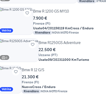
Rivenditore
XTRAM
Bmw R 1200 GS MY10
7.900 €
Firenze
(
FI
)
Usato
04/2011
56119 Km
Cross / Enduro
Vetrina
Rivenditore
NOVA MOTO Firenze
Bmw R1250GS Adventure
22.500 €
Uzzano
(
PT
)
6
Usato
09/2023
11000 Km
Turismo
Bmw R 12 G/S
21.300 €
Firenze
(
FI
)
Nuovo
Cross / Enduro
Vetrina
Rivenditore
NOVA MOTO Firenze