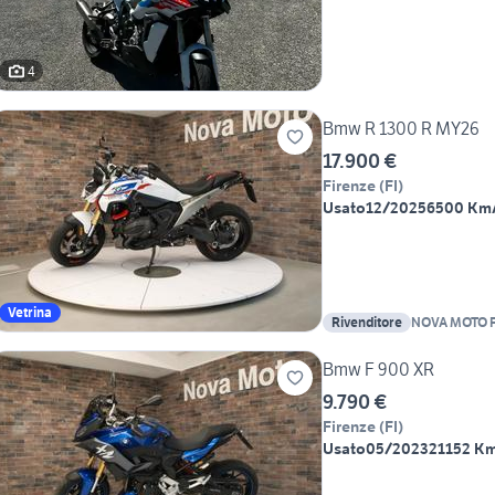
4
Bmw R 1300 R MY26
17.900 €
Firenze
(
FI
)
Usato
12/2025
6500 Km
Vetrina
Rivenditore
NOVA MOTO F
Bmw F 900 XR
9.790 €
Firenze
(
FI
)
Usato
05/2023
21152 K