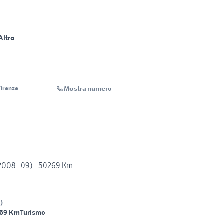
Altro
Mostra numero
irenze
008 - 09) - 50269 Km
T
)
69 Km
Turismo