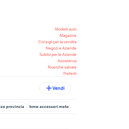
Modelli auto
Magazine
Consigli per la vendita
Negozi e Aziende
Subito per le Aziende
Assistenza
Ricerche salvate
Preferiti
Vendi
zo provincia
bmw accessori moto Arezzo provincia
bmw loro c