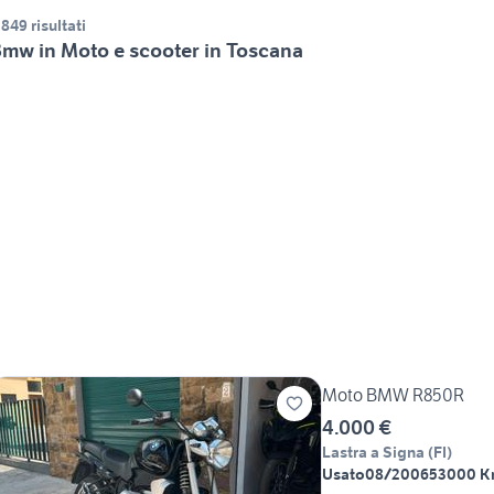
.849 risultati
mw in Moto e scooter in Toscana
Moto BMW R850R
4.000 €
Lastra a Signa
(
FI
)
Usato
08/2006
53000 