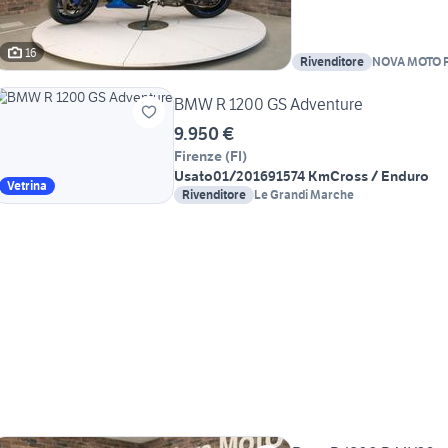
16
Rivenditore
NOVA MOTO F
BMW R 1200 GS Adventure
9.950 €
Firenze
(
FI
)
Usato
01/2016
91574 Km
Cross / Enduro
Vetrina
Rivenditore
Le Grandi Marche