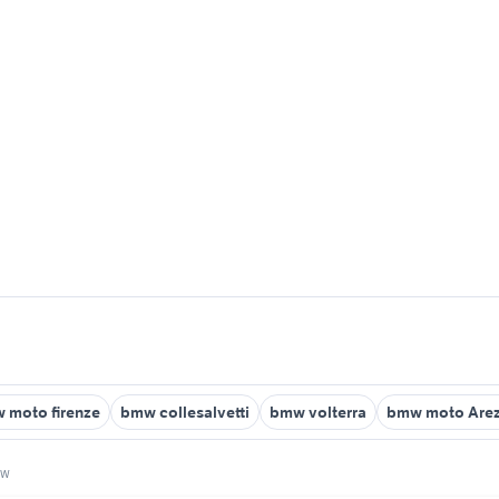
 moto firenze
bmw collesalvetti
bmw volterra
bmw moto Arez
mw