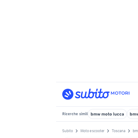
bmw moto lucca
bmw
Ricerche
simili
Subito
Moto e scooter
Toscana
b