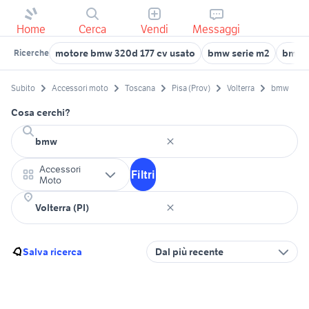
Home
Cerca
Vendi
Messaggi
motore bmw 320d 177 cv usato
bmw serie m2
bmw 2
Ricerche
Subito
Accessori moto
Toscana
Pisa (Prov)
Volterra
bmw
Cosa cerchi?
Accessori
Filtri
Moto
Salva ricerca
Dal più recente