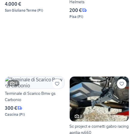
Helmets
4.000 €
200 €
San Giuliano Terme
(
PI
)
Pisa
(
PI
)
4
Terminale di Scarico Bmw gs
Carbonio
300 €
Cascina
(
PI
)
3
Sc project e cornetti gabro racing
aprilia rs660