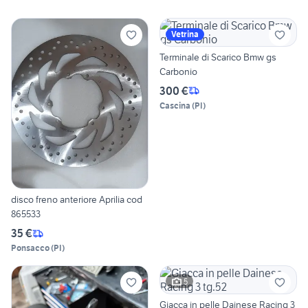
Vetrina
Terminale di Scarico Bmw gs
Carbonio
300 €
Cascina
(
PI
)
disco freno anteriore Aprilia cod
865533
35 €
Ponsacco
(
PI
)
5
Giacca in pelle Dainese Racing 3