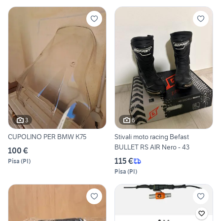
3
6
CUPOLINO PER BMW K75
Stivali moto racing Befast
BULLET RS AIR Nero - 43
100 €
115 €
Pisa
(
PI
)
Pisa
(
PI
)