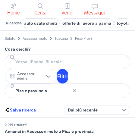
Home
Cerca
Vendi
Messaggi
auto usate chieti
offerte di lavoro a parma
toyota co
Ricerche
Subito
Accessori moto
Toscana
Pisa (Prov)
Cosa cerchi?
Accessori
Filtri
Moto
Salva ricerca
Dal più recente
2.215 risultati
Annunci in Accessori moto a Pisa e provincia