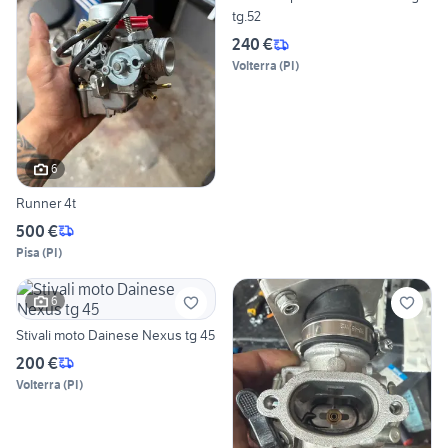
tg.52
240 €
Volterra
(
PI
)
6
Runner 4t
500 €
Pisa
(
PI
)
6
Stivali moto Dainese Nexus tg 45
200 €
Volterra
(
PI
)