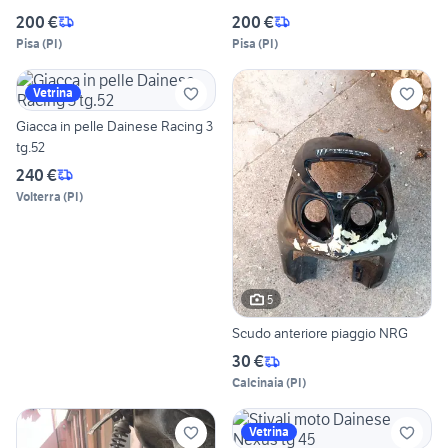
200 €
200 €
Pisa
(
PI
)
Pisa
(
PI
)
Vetrina
Giacca in pelle Dainese Racing 3
tg.52
240 €
Volterra
(
PI
)
5
Scudo anteriore piaggio NRG
30 €
Calcinaia
(
PI
)
Vetrina