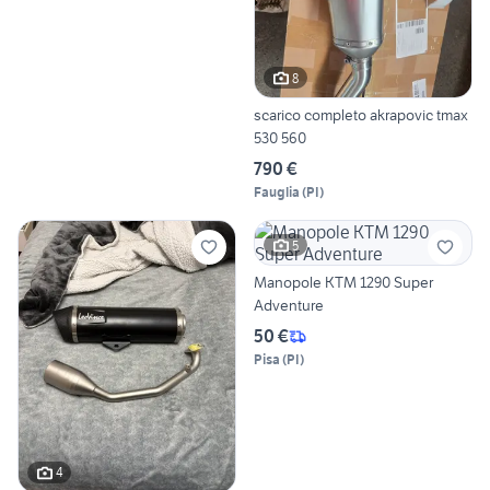
8
scarico completo akrapovic tmax
530 560
790 €
Fauglia
(
PI
)
5
Manopole KTM 1290 Super
Adventure
50 €
Pisa
(
PI
)
4