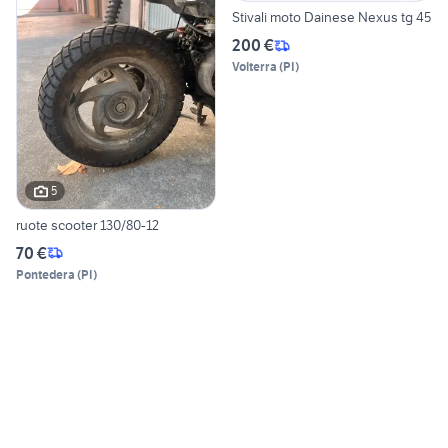
Stivali moto Dainese Nexus tg 45
200 €
Volterra
(
PI
)
5
ruote scooter 130/80-12
70 €
Pontedera
(
PI
)