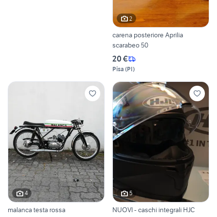
2
carena posteriore Aprilia
scarabeo 50
20 €
Pisa
(
PI
)
4
5
malanca testa rossa
NUOVI - caschi integrali HJC