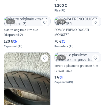
1.200 €
Pisa
(
PI
)
2
4
piastre originale ktm exc
POMPA FRENO DUCATI
(disponibili 2)
MONSTER
120 €
70 €
Capannoli
(
PI
)
Pontedera
(
PI
)
3
cerchi e plastiche graticate ktm
(prezzi tratt.)
1 €
Capannoli
(
PI
)