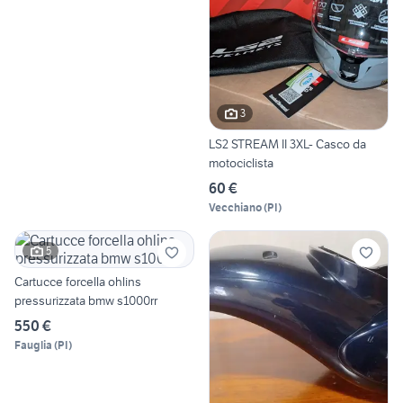
3
LS2 STREAM II 3XL- Casco da
motociclista
60 €
Vecchiano
(
PI
)
5
Cartucce forcella ohlins
pressurizzata bmw s1000rr
550 €
Fauglia
(
PI
)