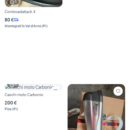
5
Contiroadattack 4
80 €
Montopoli in Val d'Arno
(
PI
)
5
Caschi moto Carbonio
200 €
Pisa
(
PI
)