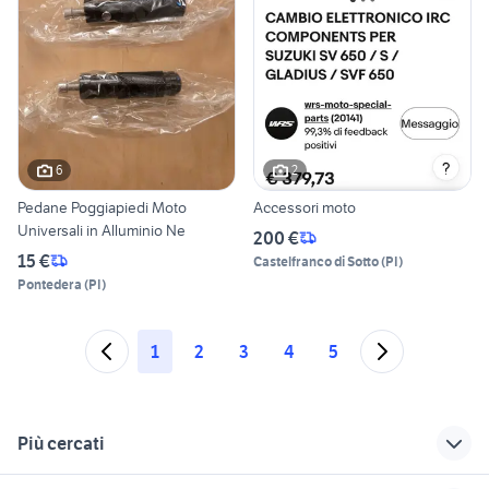
6
2
Pedane Poggiapiedi Moto
Accessori moto
Universali in Alluminio Ne
200 €
15 €
Castelfranco di Sotto
(
PI
)
Pontedera
(
PI
)
1
2
3
4
5
Più cercati