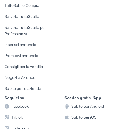
Uffici e Locali
TuttoSubito Compra
commerciali
Servizio TuttoSubito
elettronica
per la casa e la
sports e hobby
Servizio TuttoSubito per
persona
Informatica
Animali
Professionisti
Arredamento e
Console e
Accessori per
Casalinghi
Inserisci annuncio
Videogiochi
animali
Elettrodomestici
Promuovi annuncio
Audio/Video
Musica e Film
Giardino e Fai da te
Consigli per la vendita
Fotografia
Libri e Riviste
Abbigliamento e
Negozi e Aziende
Telefonia
Strumenti Musicali
Accessori
Subito per le aziende
Sports
Tutto per i bambini
Seguici su
Scarica gratis l'App
Biciclette
Facebook
Subito per Android
Collezionismo
TikTok
Subito per iOS
Instagram