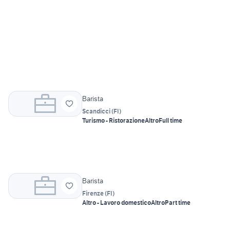
Barista
Scandicci
(
FI
)
Turismo - Ristorazione
Altro
Full time
Barista
Firenze
(
FI
)
Altro - Lavoro domestico
Altro
Part time