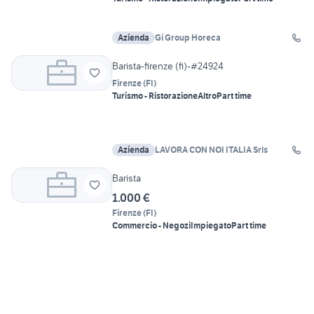
Azienda
Gi Group Horeca
Barista-firenze (fi)-#24924
Firenze
(
FI
)
Turismo - Ristorazione
Altro
Part time
Azienda
LAVORA CON NOI ITALIA Srls
Barista
1.000 €
Firenze
(
FI
)
Commercio - Negozi
Impiegato
Part time