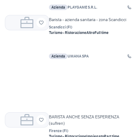
Azienda
PLAYGAME S.R.L.
Barista - azienda sanitaria - zona Scandicci
Scandicci
(
FI
)
Turismo - Ristorazione
Altro
Full time
Azienda
UMANA SPA
BARISTA ANCHE SENZA ESPERIENZA
(sufiren)
Firenze
(
FI
)
Turismo - Ristorazione
Impiegato
Part time