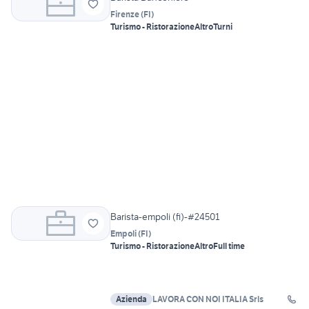
Firenze
(
FI
)
Turismo - Ristorazione
Altro
Turni
Barista-empoli (fi)-#24501
Empoli
(
FI
)
Turismo - Ristorazione
Altro
Full time
Azienda
LAVORA CON NOI ITALIA Srls