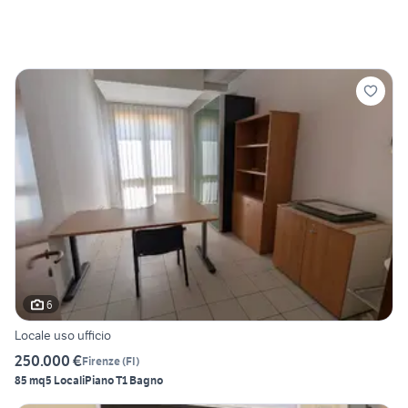
6
Locale uso ufficio
250.000 €
Firenze
(
FI
)
85 mq
5 Locali
Piano T
1 Bagno