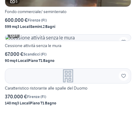
6
Fondo commerciale/ seminterrato
600.000 €
Firenze
(
FI
)
599 mq
3 Locali
Semint.
2 Bagni
4
Cessione attività senza le mura
67.000 €
Scandicci
(
FI
)
90 mq
4 Locali
Piano T
1 Bagno
Caratteristico ristorante alle spalle del Duomo
370.000 €
Firenze
(
FI
)
140 mq
3 Locali
Piano T
1 Bagno