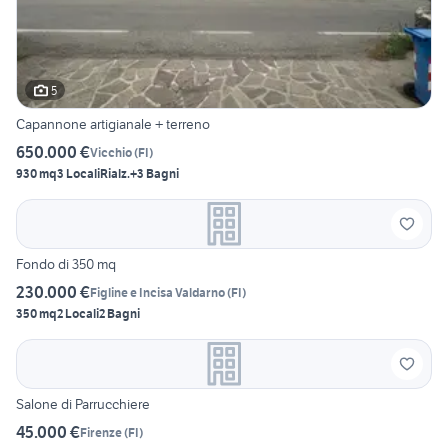
5
Capannone artigianale + terreno
650.000 €
Vicchio
(
FI
)
930 mq
3 Locali
Rialz.
+3 Bagni
Fondo di 350 mq
230.000 €
Figline e Incisa Valdarno
(
FI
)
350 mq
2 Locali
2 Bagni
Salone di Parrucchiere
45.000 €
Firenze
(
FI
)