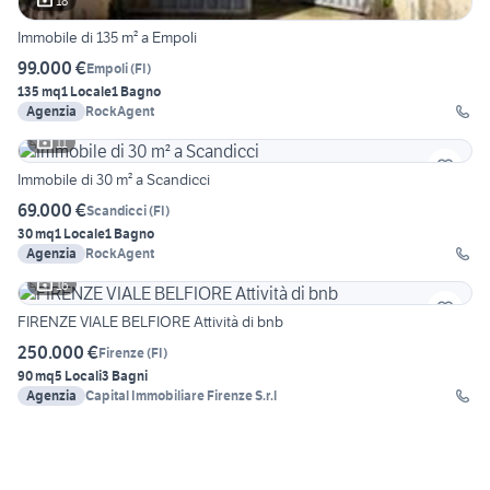
18
Immobile di 135 m² a Empoli
99.000 €
Empoli
(
FI
)
135 mq
1 Locale
1 Bagno
Agenzia
RockAgent
11
Immobile di 30 m² a Scandicci
69.000 €
Scandicci
(
FI
)
30 mq
1 Locale
1 Bagno
Agenzia
RockAgent
16
FIRENZE VIALE BELFIORE Attività di bnb
250.000 €
Firenze
(
FI
)
90 mq
5 Locali
3 Bagni
Agenzia
Capital Immobiliare Firenze S.r.l