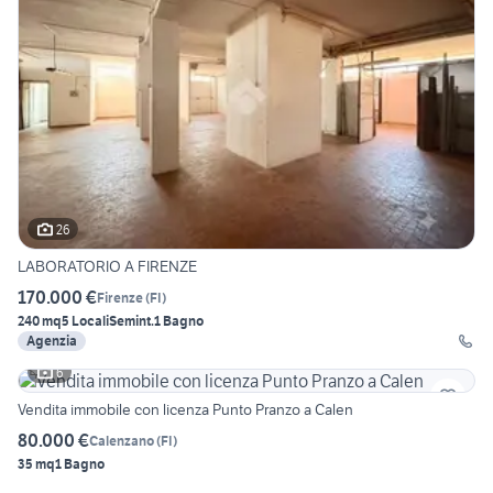
26
LABORATORIO A FIRENZE
170.000 €
Firenze
(
FI
)
240 mq
5 Locali
Semint.
1 Bagno
Agenzia
6
Vendita immobile con licenza Punto Pranzo a Calen
80.000 €
Calenzano
(
FI
)
35 mq
1 Bagno