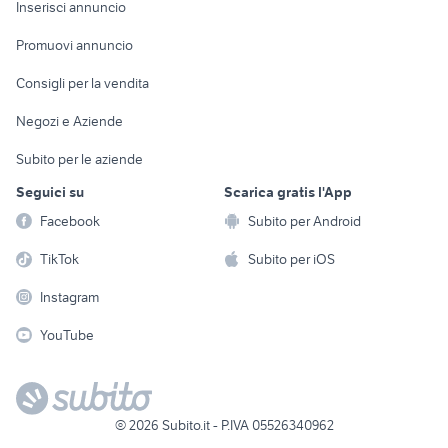
Console e
Accessori per
Casalinghi
Inserisci annuncio
Videogiochi
animali
Elettrodomestici
Promuovi annuncio
Audio/Video
Musica e Film
Giardino e Fai da te
Consigli per la vendita
Fotografia
Libri e Riviste
Abbigliamento e
Negozi e Aziende
Telefonia
Strumenti Musicali
Accessori
Subito per le aziende
Sports
Tutto per i bambini
Seguici su
Scarica gratis l'App
Biciclette
Facebook
Subito per Android
Collezionismo
TikTok
Subito per iOS
Instagram
YouTube
©
2026
Subito.it - P.IVA 05526340962