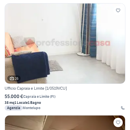
26
Ufficio Capraia e Limite [1/0519VCU]
55.000 €
Capraia e Limite
(
FI
)
38 mq
1 Locale
1 Bagno
Agenzia
Montelupo