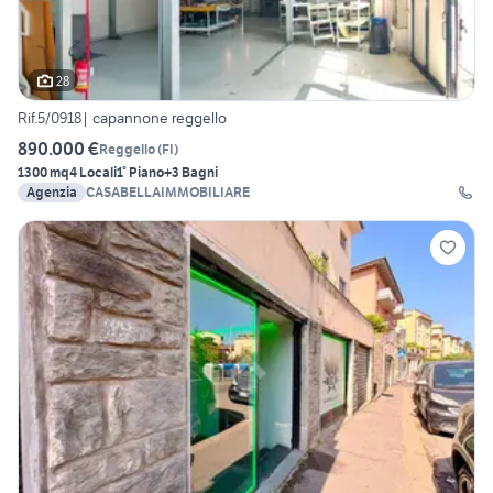
28
Rif.5/0918| capannone reggello
890.000 €
Reggello
(
FI
)
1300 mq
4 Locali
1° Piano
+3 Bagni
Agenzia
CASABELLAIMMOBILIARE