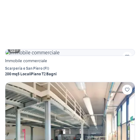
3
Immobile commerciale
Scarperia e San Piero
(
FI
)
200 mq
5 Locali
Piano T
2 Bagni