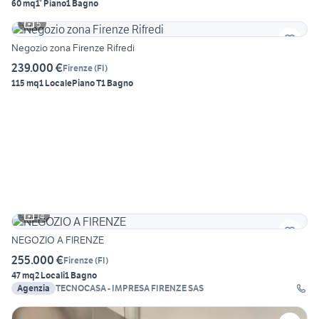
60 mq
1° Piano
1 Bagno
5
Negozio zona Firenze Rifredi
239.000 €
Firenze
(
FI
)
115 mq
1 Locale
Piano T
1 Bagno
14
NEGOZIO A FIRENZE
255.000 €
Firenze
(
FI
)
47 mq
2 Locali
1 Bagno
Agenzia
TECNOCASA - IMPRESA FIRENZE SAS