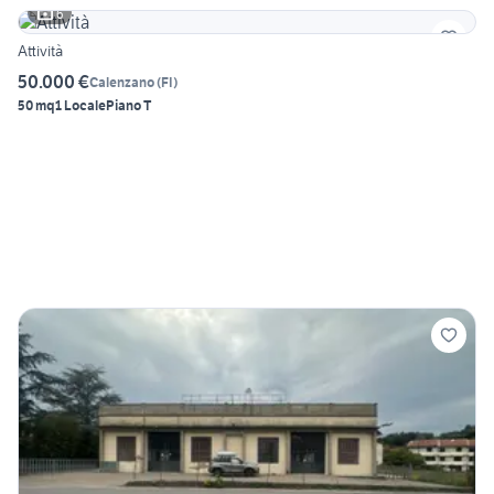
6
Attività
50.000 €
Calenzano
(
FI
)
50 mq
1 Locale
Piano T