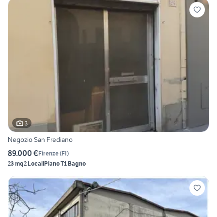
3
Negozio San Frediano
89.000 €
Firenze
(
FI
)
23 mq
2 Locali
Piano T
1 Bagno