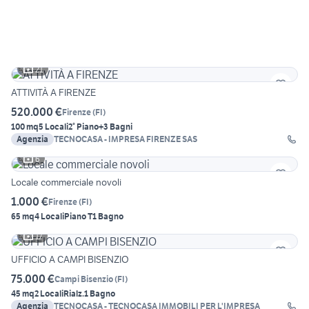
21
ATTIVITÀ A FIRENZE
520.000 €
Firenze
(
FI
)
100 mq
5 Locali
2° Piano
+3 Bagni
Agenzia
TECNOCASA - IMPRESA FIRENZE SAS
6
Locale commerciale novoli
1.000 €
Firenze
(
FI
)
65 mq
4 Locali
Piano T
1 Bagno
17
UFFICIO A CAMPI BISENZIO
75.000 €
Campi Bisenzio
(
FI
)
45 mq
2 Locali
Rialz.
1 Bagno
Agenzia
TECNOCASA - TECNOCASA IMMOBILI PER L'IMPRESA