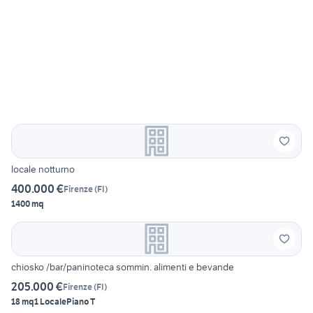
locale notturno
400.000 €
Firenze
(
FI
)
1400 mq
chiosko /bar/paninoteca sommin. alimenti e bevande
205.000 €
Firenze
(
FI
)
18 mq
1 Locale
Piano T