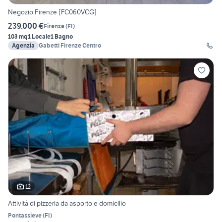
Negozio Firenze [FC060VCG]
239.000 €
Firenze
(
FI
)
103 mq
1 Locale
1 Bagno
Agenzia
Gabetti Firenze Centro
12
Attività di pizzeria da asporto e domicilio
Pontassieve
(
FI
)