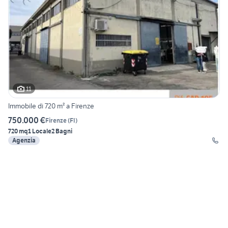
11
Immobile di 720 m² a Firenze
750.000 €
Firenze
(
FI
)
720 mq
1 Locale
2 Bagni
Agenzia