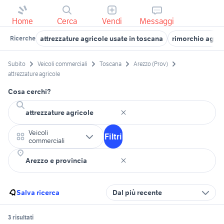
Home
Cerca
Vendi
Messaggi
attrezzature agricole usate in toscana
rimorchio agric
Ricerche
Subito
Veicoli commerciali
Toscana
Arezzo (Prov)
attrezzature agricole
Cosa cerchi?
Veicoli
Filtri
commerciali
Salva ricerca
Dal più recente
3 risultati