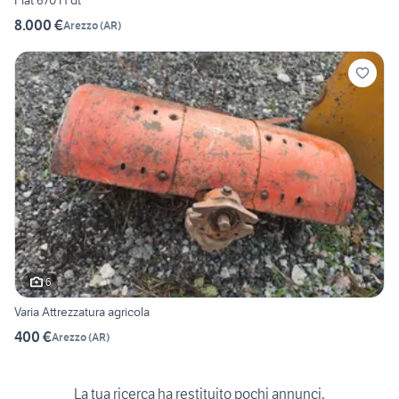
Fiat 670 H dt
8.000 €
Arezzo
(
AR
)
6
Varia Attrezzatura agricola
400 €
Arezzo
(
AR
)
La tua ricerca ha restituito pochi annunci.