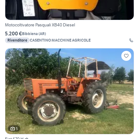
Motocoltivatore Pasquali XB40 Diesel
5.200 €
Bibbiena
(
AR
)
Rivenditore
CASENTINO MACCHINE AGRICOLE
5