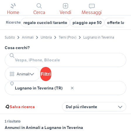
Home
Cerca
Vendi
Messaggi
regalo cuccioli taranto
piaggio ape 50
offerte lavo
Ricerche
Subito
Animali
Umbria
Terni (Prov)
Lugnano in Teverina
Cosa cerchi?
Filtri
Animali
Salva ricerca
Dal più rilevante
1 risultato
Annunci in Animali a Lugnano in Teverina