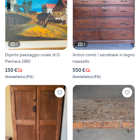
2
3
Dipinto paesaggio rurale di G.
Antico comò / secrétaire in legno
Piernera 1980
massello
150 €
550 €
Montefalco
(
PG
)
Montefalco
(
PG
)