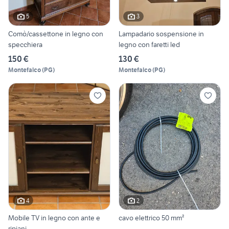
5
3
Comò/cassettone in legno con
Lampadario sospensione in
specchiera
legno con faretti led
150 €
130 €
Montefalco
(
PG
)
Montefalco
(
PG
)
4
2
Mobile TV in legno con ante e
cavo elettrico 50 mm²
ripiani