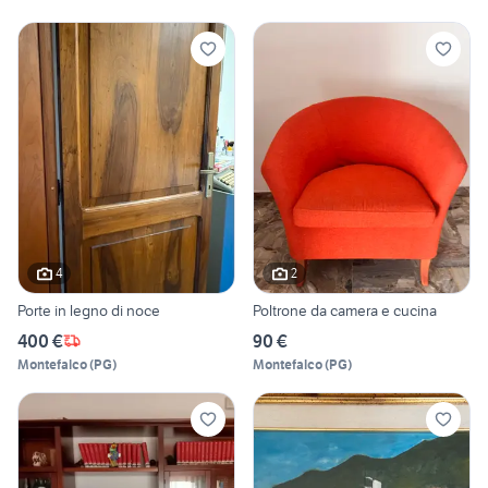
4
2
Porte in legno di noce
Poltrone da camera e cucina
400 €
90 €
Montefalco
(
PG
)
Montefalco
(
PG
)