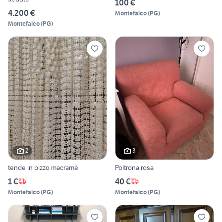
100 €
4.200 €
Montefalco
(
PG
)
Montefalco
(
PG
)
2
3
tende in pizzo macramè
Poltrona rosa
1 €
40 €
Montefalco
(
PG
)
Montefalco
(
PG
)