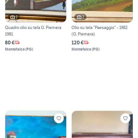
2
2
Quadro olio su tela G. Piernera
Olio su tela “Paesaggio” - 1982
1981
(G. Piernera)
80 €
120 €
Montefalco
(
PG
)
Montefalco
(
PG
)