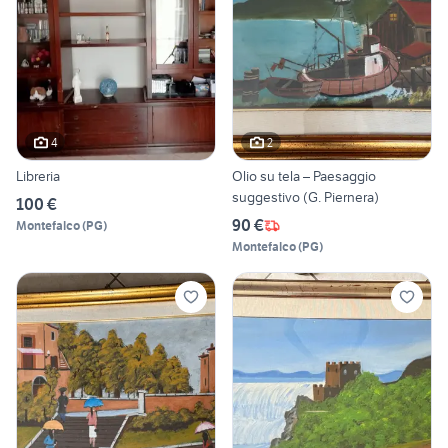
4
2
Libreria
Olio su tela – Paesaggio
suggestivo (G. Piernera)
100 €
90 €
Montefalco
(
PG
)
Montefalco
(
PG
)