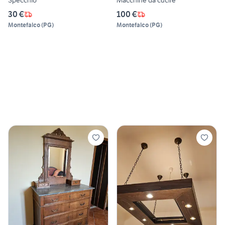
Specchio
Macchine da cucire
30 €
100 €
Montefalco
(
PG
)
Montefalco
(
PG
)