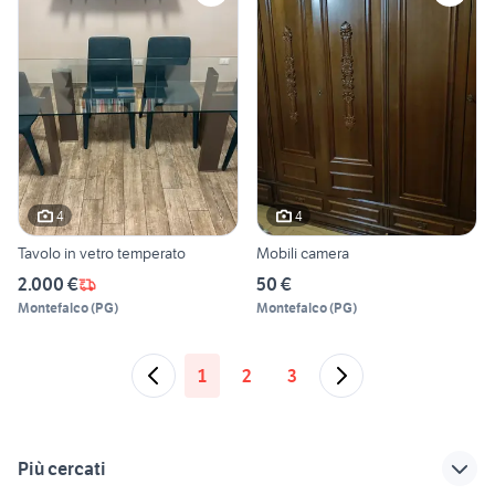
4
4
Tavolo in vetro temperato
Mobili camera
2.000 €
50 €
Montefalco
(
PG
)
Montefalco
(
PG
)
1
2
3
Più cercati