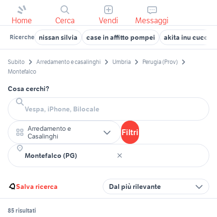
Home
Cerca
Vendi
Messaggi
nissan silvia
case in affitto pompei
akita inu cuccio
Ricerche
Subito
Arredamento e casalinghi
Umbria
Perugia (Prov)
Montefalco
Cosa cerchi?
Arredamento e
Filtri
Casalinghi
Salva ricerca
Dal più rilevante
85 risultati