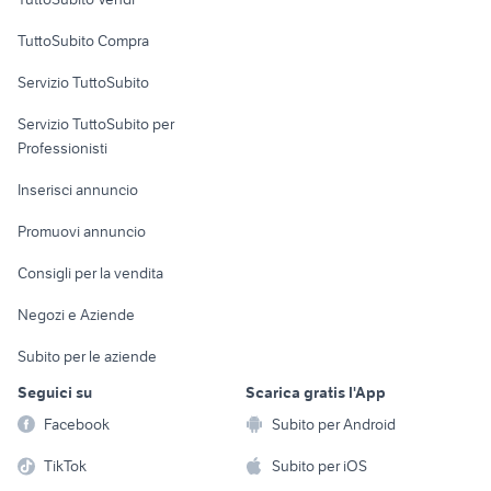
Uffici e Locali
TuttoSubito Compra
commerciali
Servizio TuttoSubito
elettronica
per la casa e la
sports e hobby
Servizio TuttoSubito per
persona
Informatica
Animali
Professionisti
Arredamento e
Console e
Accessori per
Casalinghi
Inserisci annuncio
Videogiochi
animali
Elettrodomestici
Promuovi annuncio
Audio/Video
Musica e Film
Giardino e Fai da te
Consigli per la vendita
Fotografia
Libri e Riviste
Abbigliamento e
Negozi e Aziende
Telefonia
Strumenti Musicali
Accessori
Subito per le aziende
Sports
Tutto per i bambini
Seguici su
Scarica gratis l'App
Biciclette
Facebook
Subito per Android
Collezionismo
TikTok
Subito per iOS