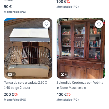
100 €
90 €
Montefalco
(
PG
)
Montefalco
(
PG
)
5
4
Tenda da sole a caduta 2,30 X
Splendida Credenza con Vetrina
1,40 beige 2 pezzi
in Noce Massiccio d
200 €
400 €
Montefalco
(
PG
)
Montefalco
(
PG
)