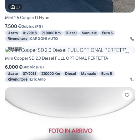
10
Mini 1.5 Cooper D Hype
7.500 €
Gubbio
(
PG
)
Usato
01/2018
210000 Km
Diesel
Manuale
Euro 6
Rivenditore
CARDONI AUTO
11
Mini Cooper SD 2.0 Diesel FULL OPTIONAL PERFETTA
6.000 €
Gubbio
(
PG
)
Usato
07/2011
220000 Km
Diesel
Manuale
Euro 5
Rivenditore
Erik Auto