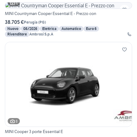
8
MINI Countryman Cooper Essential E - Prezzo con
38.705 €
Perugia
(
PG
)
Nuovo
08/2026
Elettrica
Automatico
Euro 6
Rivenditore
Ambrosi S.p.A
8
MINI Cooper 3 porte Essential E