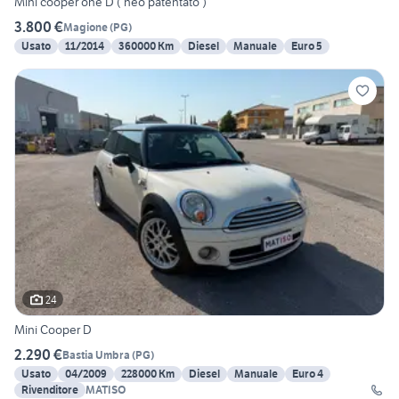
Mini cooper one D ( neo patentato )
3.800 €
Magione
(
PG
)
Usato
11/2014
360000 Km
Diesel
Manuale
Euro 5
24
Mini Cooper D
2.290 €
Bastia Umbra
(
PG
)
Usato
04/2009
228000 Km
Diesel
Manuale
Euro 4
Rivenditore
MATISO