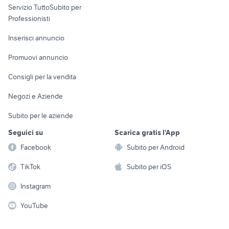
Servizio TuttoSubito per
persona
Informatica
Animali
Professionisti
Arredamento e
Console e
Accessori per
Casalinghi
Inserisci annuncio
Videogiochi
animali
Elettrodomestici
Promuovi annuncio
Audio/Video
Musica e Film
Giardino e Fai da te
Consigli per la vendita
Fotografia
Libri e Riviste
Abbigliamento e
Negozi e Aziende
Telefonia
Strumenti Musicali
Accessori
Subito per le aziende
Sports
Tutto per i bambini
Seguici su
Scarica gratis l'App
Biciclette
Facebook
Subito per Android
Collezionismo
TikTok
Subito per iOS
Instagram
YouTube