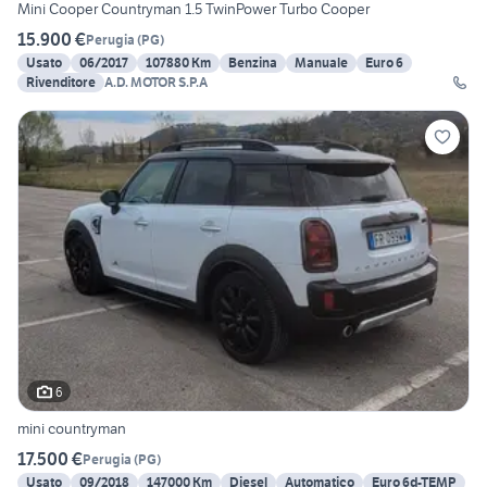
Mini Cooper Countryman 1.5 TwinPower Turbo Cooper
15.900 €
Perugia
(
PG
)
Usato
06/2017
107880 Km
Benzina
Manuale
Euro 6
Rivenditore
A.D. MOTOR S.P.A
6
mini countryman
17.500 €
Perugia
(
PG
)
Usato
09/2018
147000 Km
Diesel
Automatico
Euro 6d-TEMP