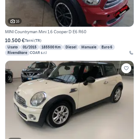
16
MINI Countryman Mini 1.6 Cooper D E6 R60
10.500 €
Terni
(
TR
)
Usato
01/2015
185500 Km
Diesel
Manuale
Euro 6
Rivenditore
COAR s.r.l