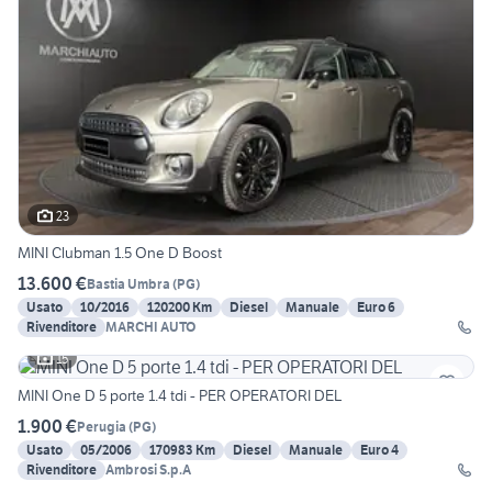
23
MINI Clubman 1.5 One D Boost
13.600 €
Bastia Umbra
(
PG
)
Usato
10/2016
120200 Km
Diesel
Manuale
Euro 6
Rivenditore
MARCHI AUTO
15
MINI One D 5 porte 1.4 tdi - PER OPERATORI DEL
1.900 €
Perugia
(
PG
)
Usato
05/2006
170983 Km
Diesel
Manuale
Euro 4
Rivenditore
Ambrosi S.p.A