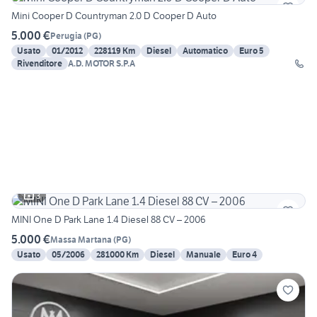
Mini Cooper D Countryman 2.0 D Cooper D Auto
5.000 €
Perugia
(
PG
)
Usato
01/2012
228119 Km
Diesel
Automatico
Euro 5
Rivenditore
A.D. MOTOR S.P.A
3
MINI One D Park Lane 1.4 Diesel 88 CV – 2006
5.000 €
Massa Martana
(
PG
)
Usato
05/2006
281000 Km
Diesel
Manuale
Euro 4