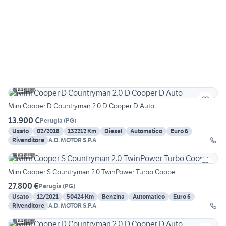
11
Mini Cooper D Countryman 2.0 D Cooper D Auto
13.900 €
Perugia
(
PG
)
Usato
02/2018
132212 Km
Diesel
Automatico
Euro 6
Rivenditore
A.D. MOTOR S.P.A
11
Mini Cooper S Countryman 2.0 TwinPower Turbo Coope
27.800 €
Perugia
(
PG
)
Usato
12/2021
50424 Km
Benzina
Automatico
Euro 6
Rivenditore
A.D. MOTOR S.P.A
11