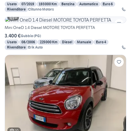
Usato
07/2019
193000 Km
Benzina
Automatico
Euro 6
Rivenditore
Clitunno Motors
9
Mini OneD 1.4 Diesel MOTORE TOYOTA PERFETTA
3.400 €
Gubbio
(
PG
)
Usato
08/2006
225000 Km
Diesel
Manuale
Euro 4
Rivenditore
Erik Auto
10