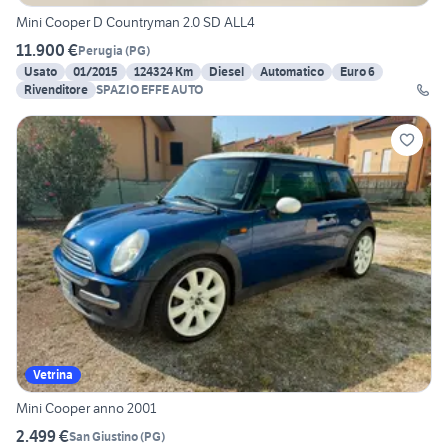
Mini Cooper D Countryman 2.0 SD ALL4
11.900 €
Perugia
(
PG
)
Usato
01/2015
124324 Km
Diesel
Automatico
Euro 6
Rivenditore
SPAZIO EFFE AUTO
Vetrina
Mini Cooper anno 2001
2.499 €
San Giustino
(
PG
)