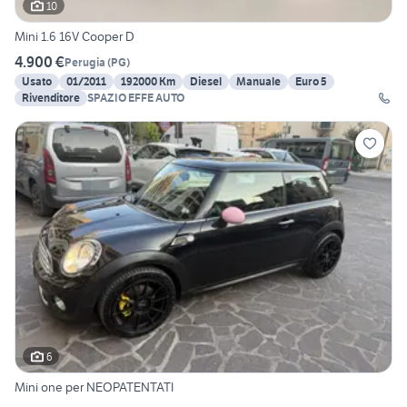
10
Mini 1.6 16V Cooper D
4.900 €
Perugia
(
PG
)
Usato
01/2011
192000 Km
Diesel
Manuale
Euro 5
Rivenditore
SPAZIO EFFE AUTO
6
Mini one per NEOPATENTATI