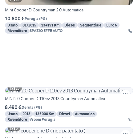
Mini Cooper D Countryman 2.0 Automatica
10.800 €
Perugia
(
PG
)
Usato
01/2015
134191 Km
Diesel
Sequenziale
Euro 6
Rivenditore
SPAZIO EFFE AUTO
25
MINI 2.0 Cooper D 110cv 2013 Countryman Automatica
8.490 €
Deruta
(
PG
)
Usato
2013
135000 Km
Diesel
Automatico
Rivenditore
Vroom Perugia
6