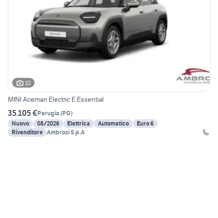
10
MINI Aceman Electric E Essential
35.105 €
Perugia
(
PG
)
Nuovo
08/2026
Elettrica
Automatico
Euro 6
Rivenditore
Ambrosi S.p.A