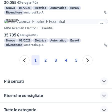
30.055 €
Perugia
(
PG
)
Nuovo
08/2026
Elettrica
Automatico
Euro 6
Rivenditore
Ambrosi S.p.A
10
MINI Aceman Electric E Essential
35.705 €
Perugia
(
PG
)
Nuovo
08/2026
Elettrica
Automatico
Euro 6
Rivenditore
Ambrosi S.p.A
1
2
3
4
5
Più cercati
Correlati
Richerche simili
Suggerimenti
Ricerche consigliate
auto maserati diesel
golf 6
dacia sandero km 0
Umbria
land rover in sicilia
porta rover
golf 8 usata
motore ford fiesta
Tutte le categorie
auto evo Umbria
1.4 tdci