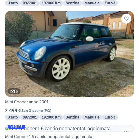
Usato
09/2001
192000 Km
Benzina
Manuale
Euro 3
6
Mini Cooper anno 2001
2.499 €
San Giustino
(
PG
)
Usato
09/2001
192000 Km
Benzina
Manuale
Euro 3
Vetrina
Mini Cooper 1.6 cabrio neopatentati aggiornata