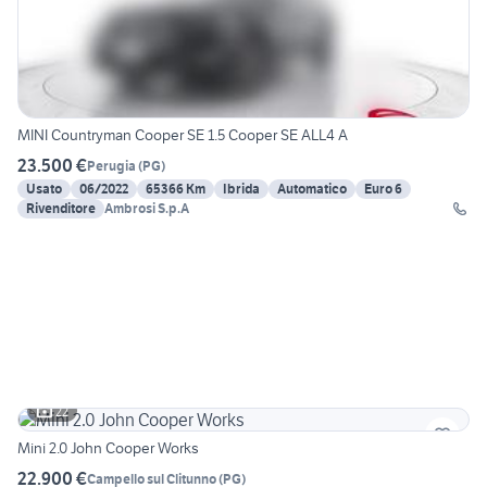
MINI Countryman Cooper SE 1.5 Cooper SE ALL4 A
23.500 €
Perugia
(
PG
)
Usato
06/2022
65366 Km
Ibrida
Automatico
Euro 6
Rivenditore
Ambrosi S.p.A
22
Mini 2.0 John Cooper Works
22.900 €
Campello sul Clitunno
(
PG
)