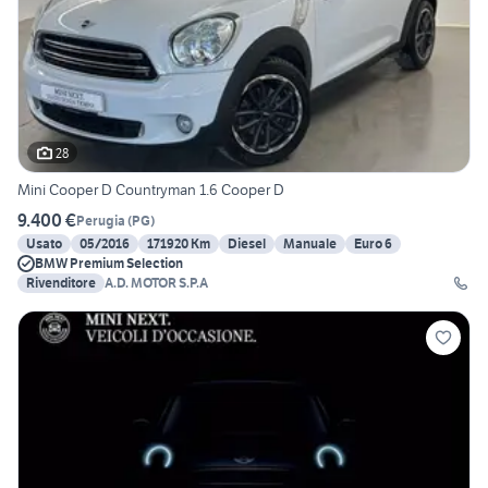
28
Mini Cooper D Countryman 1.6 Cooper D
9.400 €
Perugia
(
PG
)
Usato
05/2016
171920 Km
Diesel
Manuale
Euro 6
BMW Premium Selection
Rivenditore
A.D. MOTOR S.P.A