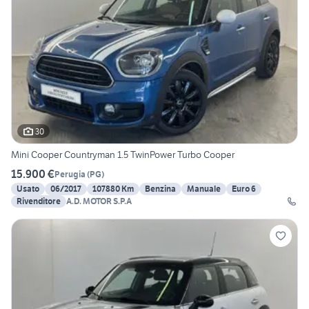
30
Mini Cooper Countryman 1.5 TwinPower Turbo Cooper
15.900 €
Perugia
(
PG
)
Usato
06/2017
107880 Km
Benzina
Manuale
Euro 6
Rivenditore
A.D. MOTOR S.P.A