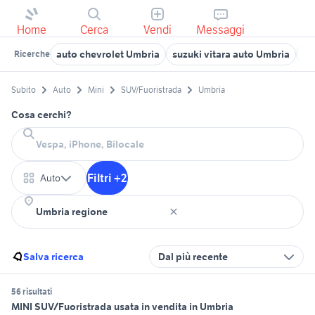
Home
Cerca
Vendi
Messaggi
auto chevrolet Umbria
suzuki vitara auto Umbria
fi
Ricerche
Subito
Auto
Mini
SUV/Fuoristrada
Umbria
Cosa cerchi?
Filtri +2
Auto
Salva ricerca
Dal più recente
56 risultati
MINI SUV/Fuoristrada usata in vendita in Umbria