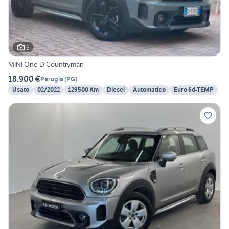
6
MINI One D Countryman
18.900 €
Perugia
(
PG
)
Usato
02/2022
129500 Km
Diesel
Automatico
Euro 6d-TEMP