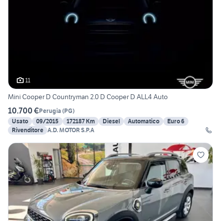
11
Mini Cooper D Countryman 2.0 D Cooper D ALL4 Auto
10.700 €
Perugia
(
PG
)
Usato
09/2015
172187 Km
Diesel
Automatico
Euro 6
Rivenditore
A.D. MOTOR S.P.A