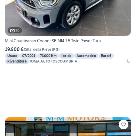
20
Mini Countryman Cooper SE All4 1.5 Twin Power Turb
19.900 €
Citta' della Pieve
(
PG
)
Usato
07/2021
73000 Km
Ibrida
Automatico
Euro 6
Rivenditore
TOMA.AUTO TOSCOUMBRIA