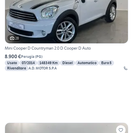
28
Mini Cooper D Countryman 2.0 D Cooper D Auto
8.900 €
Perugia
(
PG
)
Usato
07/2014
148349 Km
Diesel
Automatico
Euro 5
Rivenditore
A.D. MOTOR S.P.A