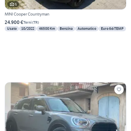
6
MINI Cooper Countryman
24.900 €
Terni
(
TR
)
Usato
10/2022
46500 Km
Benzina
Automatico
Euro 6d-TEMP