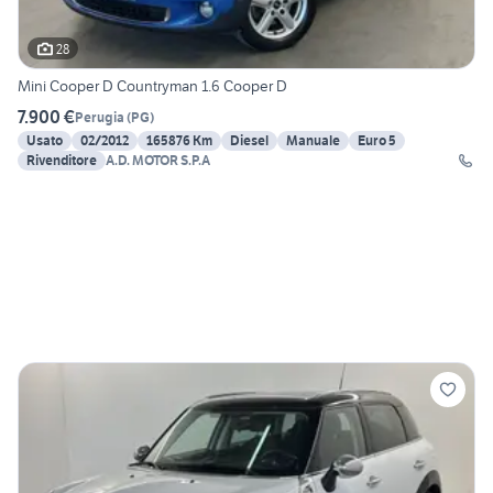
28
Mini Cooper D Countryman 1.6 Cooper D
7.900 €
Perugia
(
PG
)
Usato
02/2012
165876 Km
Diesel
Manuale
Euro 5
Rivenditore
A.D. MOTOR S.P.A