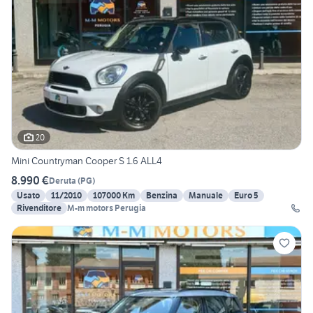
20
Mini Countryman Cooper S 1.6 ALL4
8.990 €
Deruta
(
PG
)
Usato
11/2010
107000 Km
Benzina
Manuale
Euro 5
Rivenditore
M-m motors Perugia