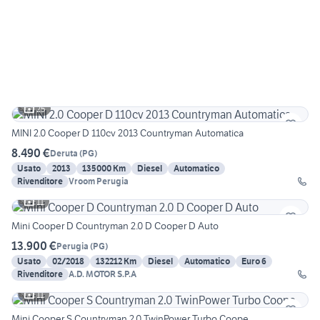
25
MINI 2.0 Cooper D 110cv 2013 Countryman Automatica
8.490 €
Deruta
(
PG
)
Usato
2013
135000 Km
Diesel
Automatico
Rivenditore
Vroom Perugia
11
Mini Cooper D Countryman 2.0 D Cooper D Auto
13.900 €
Perugia
(
PG
)
Usato
02/2018
132212 Km
Diesel
Automatico
Euro 6
Rivenditore
A.D. MOTOR S.P.A
11
Mini Cooper S Countryman 2.0 TwinPower Turbo Coope