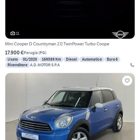
11
Mini Cooper D Countryman 2.0 TwinPower Turbo Coope
17.900 €
Perugia
(
PG
)
Usato
01/2020
169589 Km
Diesel
Automatico
Euro 6
Rivenditore
A.D. MOTOR S.P.A