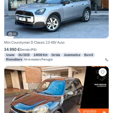
30
Mini Countryman D Classic 2.0 48V Auto
34.990 €
Deruta
(
PG
)
Usato
01/2025
14900 Km
Ibrida
Automatico
Euro 6
Rivenditore
M-m motors Perugia