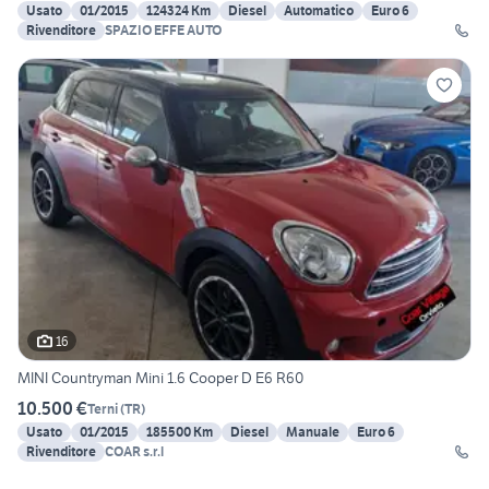
Usato
01/2015
124324 Km
Diesel
Automatico
Euro 6
Rivenditore
SPAZIO EFFE AUTO
16
MINI Countryman Mini 1.6 Cooper D E6 R60
10.500 €
Terni
(
TR
)
Usato
01/2015
185500 Km
Diesel
Manuale
Euro 6
Rivenditore
COAR s.r.l