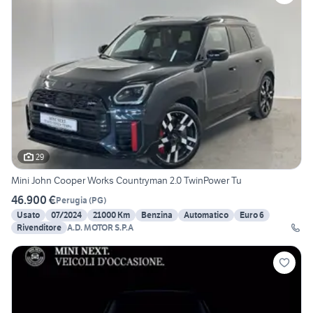
29
Mini John Cooper Works Countryman 2.0 TwinPower Tu
46.900 €
Perugia
(
PG
)
Usato
07/2024
21000 Km
Benzina
Automatico
Euro 6
Rivenditore
A.D. MOTOR S.P.A