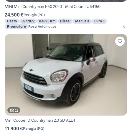
MINI Mini Countryman F60 2020 - Mini Countr U64150
24.500 €
Perugia
(
PG
)
Usato
02/2022
83695 Km
Diesel
Manuale
Euro 6
Rivenditore
Rossi Automotive
11
Mini Cooper D Countryman 2.0 SD ALL4
11.900 €
Perugia
(
PG
)