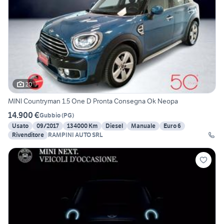
20
MINI Countryman 1.5 One D Pronta Consegna Ok Neopa
14.900 €
Gubbio
(
PG
)
Usato
09/2017
134000 Km
Diesel
Manuale
Euro 6
Rivenditore
RAMPINI AUTO SRL