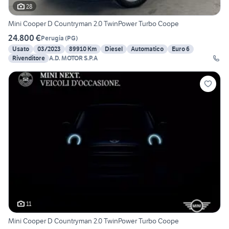
28
Mini Cooper D Countryman 2.0 TwinPower Turbo Coope
24.800 €
Perugia
(
PG
)
Usato
03/2023
89910 Km
Diesel
Automatico
Euro 6
Rivenditore
A.D. MOTOR S.P.A
11
Mini Cooper D Countryman 2.0 TwinPower Turbo Coope