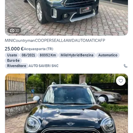
30
MINICountrymanCOOPERSEALL4AWDAUTOMATICAFP
25.000 €
Acquasparta
(
TR
)
Usato
08/2021
80352 Km
Mild Hybrid Benzina
Automatico
Euro 6e
Rivenditore
AUTO SAVERI SNC