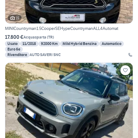
19
MINICountryman1.5CooperSEHypeCountrymanALL4Automat
17.800 €
Acquasparta
(
TR
)
Usato
11/2018
92000 Km
Mild Hybrid Benzina
Automatico
Euro 6e
Rivenditore
AUTO SAVERI SNC