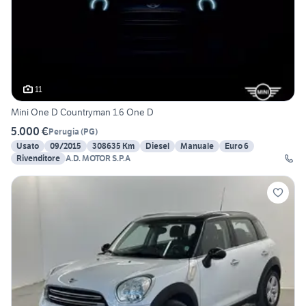
11
Mini One D Countryman 1.6 One D
5.000 €
Perugia
(
PG
)
Usato
09/2015
308635 Km
Diesel
Manuale
Euro 6
Rivenditore
A.D. MOTOR S.P.A