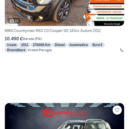
30
MINI Countryman R60 2.0 Cooper SD 143cv Autom 2012
10.490 €
Deruta
(
PG
)
Usato
2012
170000 Km
Diesel
Automatico
Euro 5
Rivenditore
Vroom Perugia