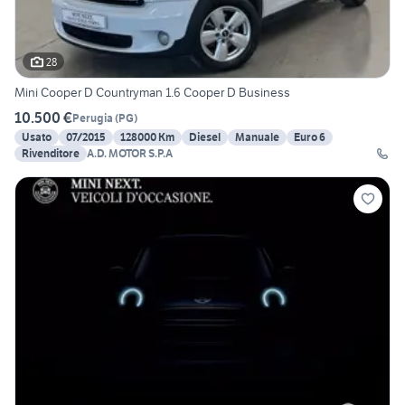
28
Mini Cooper D Countryman 1.6 Cooper D Business
10.500 €
Perugia
(
PG
)
Usato
07/2015
128000 Km
Diesel
Manuale
Euro 6
Rivenditore
A.D. MOTOR S.P.A