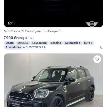
11
Mini Cooper S Countryman 1.6 Cooper S
7.900 €
Perugia
(
PG
)
Usato
09/2010
135146 Km
Benzina
Automatico
Euro 5
Rivenditore
A.D. MOTOR S.P.A