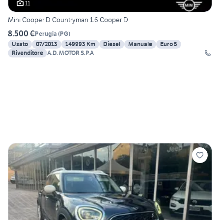
11
Mini Cooper D Countryman 1.6 Cooper D
8.500 €
Perugia
(
PG
)
Usato
07/2013
149993 Km
Diesel
Manuale
Euro 5
Rivenditore
A.D. MOTOR S.P.A