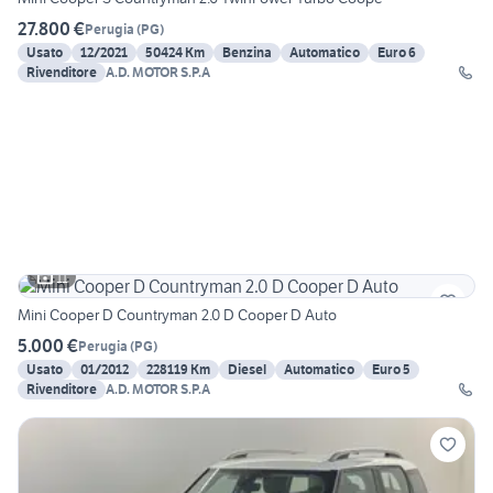
27.800 €
Perugia
(
PG
)
Usato
12/2021
50424 Km
Benzina
Automatico
Euro 6
Rivenditore
A.D. MOTOR S.P.A
11
Mini Cooper D Countryman 2.0 D Cooper D Auto
5.000 €
Perugia
(
PG
)
Usato
01/2012
228119 Km
Diesel
Automatico
Euro 5
Rivenditore
A.D. MOTOR S.P.A