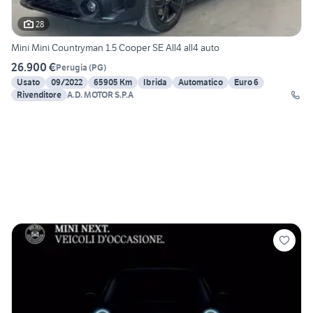
28
Mini Mini Countryman 1.5 Cooper SE All4 all4 auto
26.900 €
Perugia
(
PG
)
Usato
09/2022
65905 Km
Ibrida
Automatico
Euro 6
Rivenditore
A.D. MOTOR S.P.A