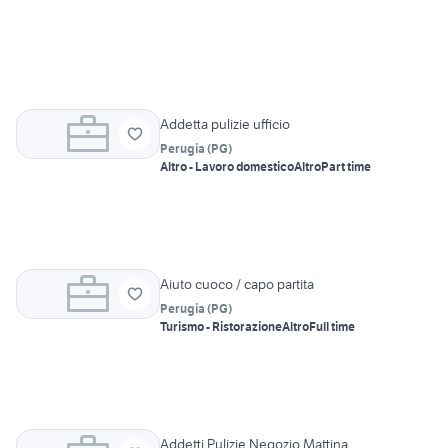
Addetta pulizie ufficio
Perugia
(
PG
)
Altro - Lavoro domestico
Altro
Part time
Aiuto cuoco / capo partita
Perugia
(
PG
)
Turismo - Ristorazione
Altro
Full time
Addetti Pulizie Negozio Mattina