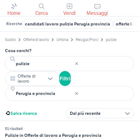
Home
Cerca
Vendi
Messaggi
candidati lavoro pulizie Perugia provincia
offerte lavo
Ricerche
Subito
Offerte di lavoro
Umbria
Perugia (Prov)
pulizie
Cosa cerchi?
Offerte di
Filtri
lavoro
Salva ricerca
Dal più recente
51 risultati
Pulizie in Offerte di lavoro a Perugia e provincia