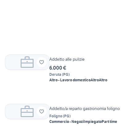
Addetto alle pulizie
6.000 €
Deruta
(
PG
)
Altro - Lavoro domestico
Altro
Altro
Addetto/a reparto gastronomia foligno
Foligno
(
PG
)
Commercio - Negozi
Impiegato
Part time