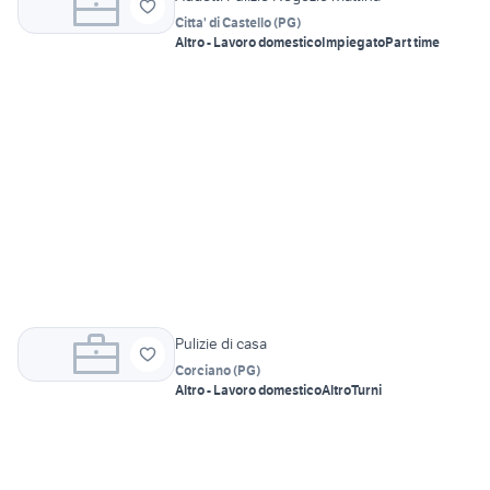
Citta' di Castello
(
PG
)
Altro - Lavoro domestico
Impiegato
Part time
Pulizie di casa
Corciano
(
PG
)
Altro - Lavoro domestico
Altro
Turni