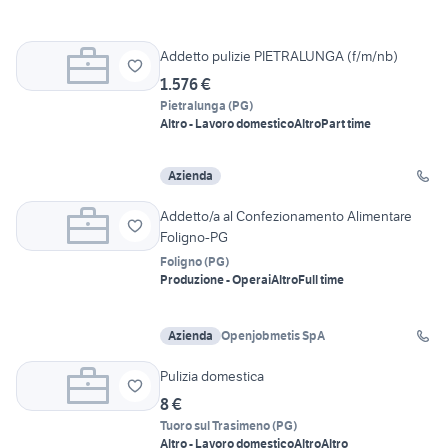
Addetto pulizie PIETRALUNGA (f/m/nb)
1.576 €
Pietralunga
(
PG
)
Altro - Lavoro domestico
Altro
Part time
Azienda
Addetto/a al Confezionamento Alimentare
Foligno-PG
Foligno
(
PG
)
Produzione - Operai
Altro
Full time
Azienda
Openjobmetis SpA
Pulizia domestica
8 €
Tuoro sul Trasimeno
(
PG
)
Altro - Lavoro domestico
Altro
Altro