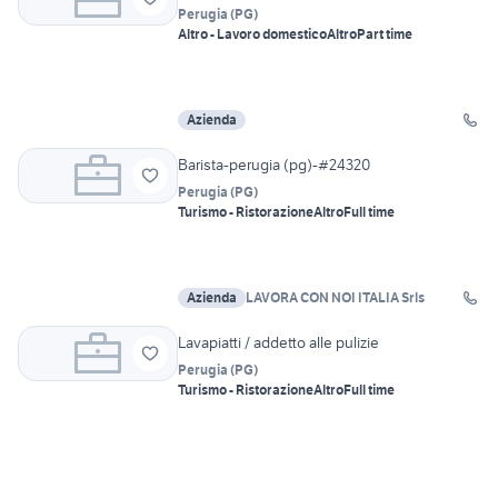
Perugia
(
PG
)
Altro - Lavoro domestico
Altro
Part time
Azienda
Barista-perugia (pg)-#24320
Perugia
(
PG
)
Turismo - Ristorazione
Altro
Full time
Azienda
LAVORA CON NOI ITALIA Srls
Lavapiatti / addetto alle pulizie
Perugia
(
PG
)
Turismo - Ristorazione
Altro
Full time