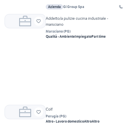
Azienda
Gi Group Spa
Addetto/a pulizie cucina industriale -
marsciano
Marsciano
(
PG
)
Qualità - Ambiente
Impiegato
Part time
Colf
Perugia
(
PG
)
Altro - Lavoro domestico
Altro
Altro