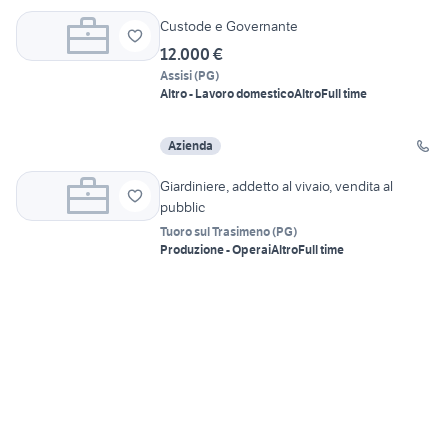
Custode e Governante
12.000 €
Assisi
(
PG
)
Altro - Lavoro domestico
Altro
Full time
Azienda
Giardiniere, addetto al vivaio, vendita al
pubblic
Tuoro sul Trasimeno
(
PG
)
Produzione - Operai
Altro
Full time