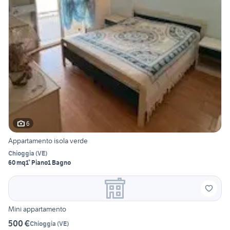
6
Appartamento isola verde
Chioggia
(
VE
)
60 mq
1° Piano
1 Bagno
Mini appartamento
500 €
Chioggia
(
VE
)