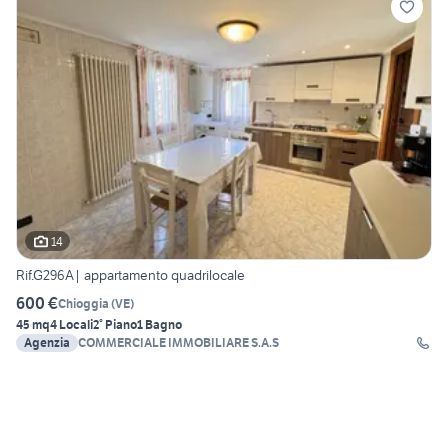
14
Rif.G296A| appartamento quadrilocale
600 €
Chioggia
(
VE
)
45 mq
4 Locali
2° Piano
1 Bagno
Agenzia
COMMERCIALE IMMOBILIARE S.A.S