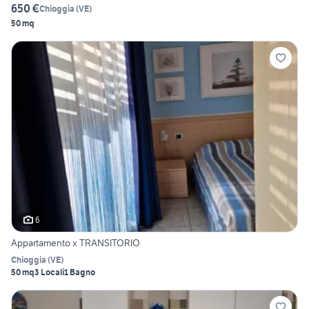
650 €
Chioggia
(
VE
)
50 mq
6
Appartamento x TRANSITORIO
Chioggia
(
VE
)
50 mq
3 Locali
1 Bagno