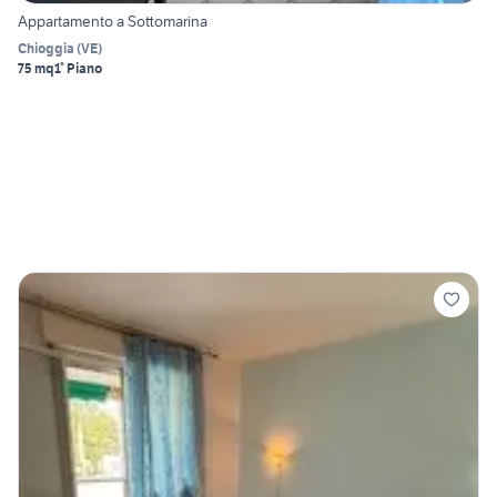
Appartamento a Sottomarina
Chioggia
(
VE
)
75 mq
1° Piano