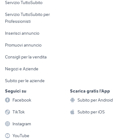
Servizio TuttoSubito
elettronica
per la casa e la
sports e hobby
Servizio TuttoSubito per
persona
Informatica
Animali
Professionisti
Arredamento e
Console e
Accessori per
Casalinghi
Inserisci annuncio
Videogiochi
animali
Elettrodomestici
Promuovi annuncio
Audio/Video
Musica e Film
Giardino e Fai da te
Consigli per la vendita
Fotografia
Libri e Riviste
Abbigliamento e
Negozi e Aziende
Telefonia
Strumenti Musicali
Accessori
Subito per le aziende
Sports
Tutto per i bambini
Seguici su
Scarica gratis l'App
Biciclette
Facebook
Subito per Android
Collezionismo
TikTok
Subito per iOS
Instagram
YouTube