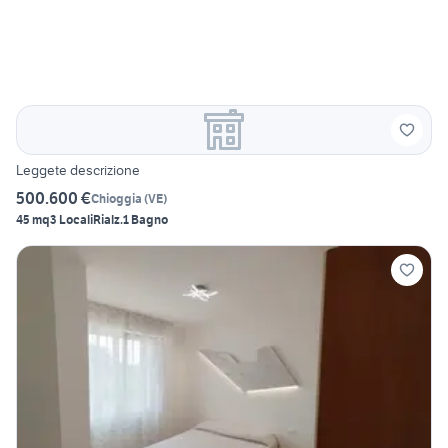
Leggete descrizione
500.600 €
Chioggia
(
VE
)
45 mq
3 Locali
Rialz.
1 Bagno