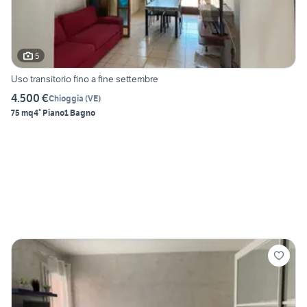
5
Uso transitorio fino a fine settembre
4.500 €
Chioggia
(
VE
)
75 mq
4° Piano
1 Bagno