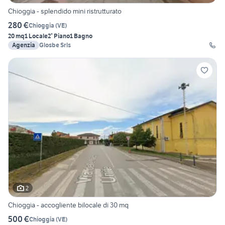
Chioggia - splendido mini ristrutturato
280 €
Chioggia
(
VE
)
20 mq
1 Locale
2° Piano
1 Bagno
Agenzia
Glosbe Srls
2
Chioggia - accogliente bilocale di 30 mq
500 €
Chioggia
(
VE
)