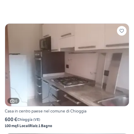
6
Casa in centro paese nel comune di Chioggia
600 €
Chioggia
(
VE
)
100 mq
5 Locali
Rialz.
1 Bagno