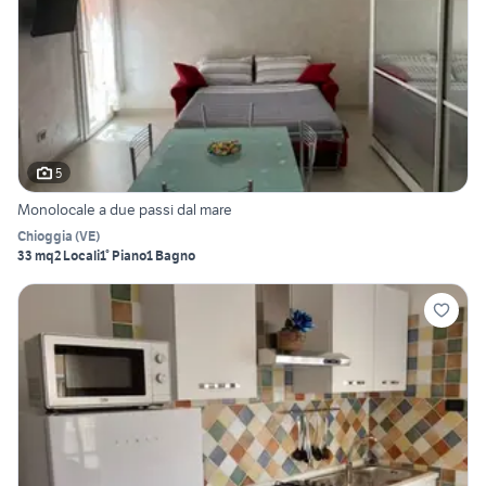
5
Monolocale a due passi dal mare
Chioggia
(
VE
)
33 mq
2 Locali
1° Piano
1 Bagno