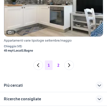
6
Appartamenti varie tipologie settembre/maggio
Chioggia
(
VE
)
45 mq
4 Locali
1 Bagno
1
2
Più cercati
Correlati
Richerche simili
Suggerimenti
Ricerche consigliate
vendita
case in vendita
vendita