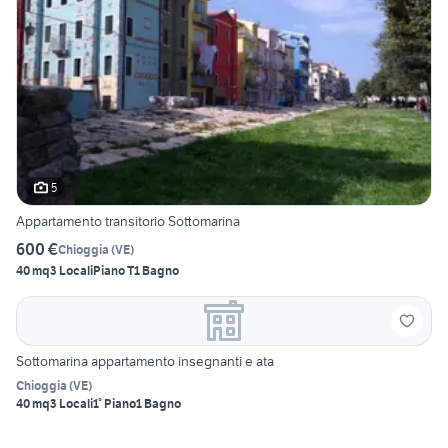
5
Appartamento transitorio Sottomarina
600 €
Chioggia
(
VE
)
40 mq
3 Locali
Piano T
1 Bagno
Sottomarina appartamento insegnanti e ata
Chioggia
(
VE
)
40 mq
3 Locali
1° Piano
1 Bagno