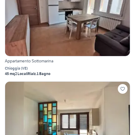
Appartamento Sottomarina
Chioggia
(
VE
)
45 mq
2 Locali
Rialz.
1 Bagno