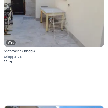
6
Sottomarina Chioggia
Chioggia
(
VE
)
30 mq