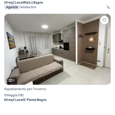
30 mq
2 Locali
Rialz.
1 Bagno
Agenzia
Glosbe Srls
6
Appartamento per l'inverno
Chioggia
(
VE
)
60 mq
3 Locali
1° Piano
1 Bagno