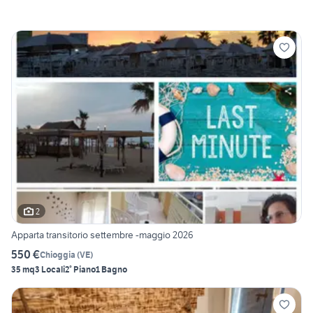
2
Apparta transitorio settembre -maggio 2026
550 €
Chioggia
(
VE
)
35 mq
3 Locali
2° Piano
1 Bagno