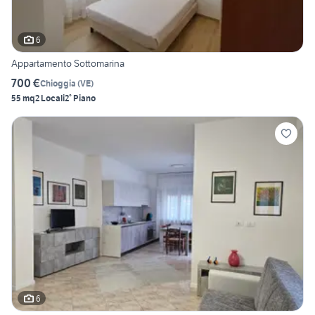
6
Appartamento Sottomarina
700 €
Chioggia
(
VE
)
55 mq
2 Locali
2° Piano
6