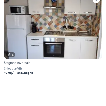
6
Stagione invernale
Chioggia
(
VE
)
40 mq
2° Piano
1 Bagno