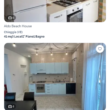
6
Aldo Beach House
Chioggia
(
VE
)
41 mq
3 Locali
2° Piano
1 Bagno
4