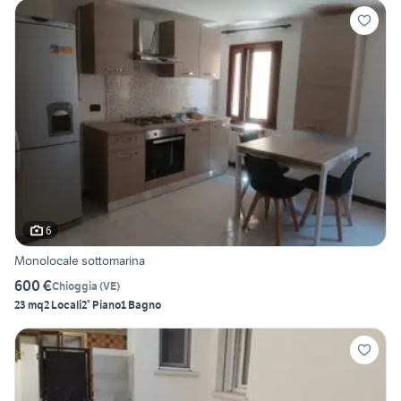
6
Monolocale sottomarina
600 €
Chioggia
(
VE
)
23 mq
2 Locali
2° Piano
1 Bagno