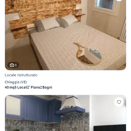
6
Locale ristrutturato
Chioggia
(
VE
)
40 mq
5 Locali
2° Piano
2 Bagni