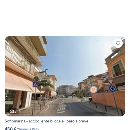
2
Sottomarina - accogliente bilocale libero a breve
450 €
Chioggia
(
VE
)