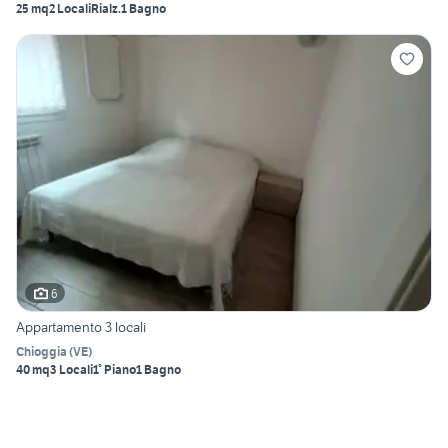
25 mq
2 Locali
Rialz.
1 Bagno
6
Appartamento 3 locali
Chioggia
(
VE
)
40 mq
3 Locali
1° Piano
1 Bagno