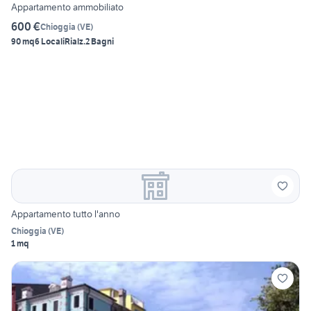
Appartamento ammobiliato
600 €
Chioggia
(
VE
)
90 mq
6 Locali
Rialz.
2 Bagni
Appartamento tutto l'anno
Chioggia
(
VE
)
1 mq