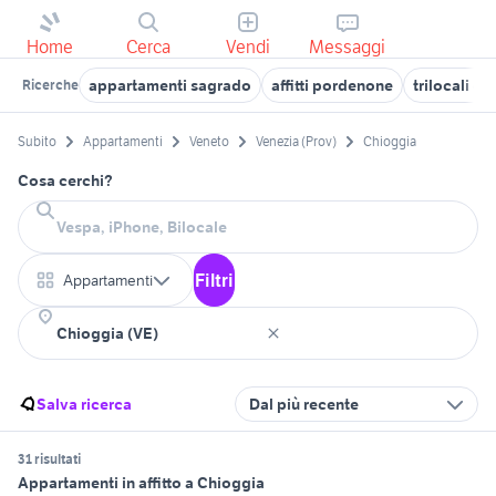
Home
Cerca
Vendi
Messaggi
appartamenti sagrado
affitti pordenone
trilocali g
Ricerche
Subito
Appartamenti
Veneto
Venezia (Prov)
Chioggia
Cosa cerchi?
Filtri
Appartamenti
Salva ricerca
Dal più recente
31 risultati
Appartamenti in affitto a Chioggia