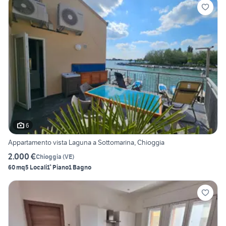
6
Appartamento vista Laguna a Sottomarina, Chioggia
2.000 €
Chioggia
(
VE
)
60 mq
5 Locali
1° Piano
1 Bagno