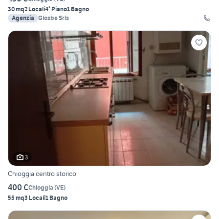
30 mq
2 Locali
4° Piano
1 Bagno
Agenzia
Glosbe Srls
3
Chioggia centro storico
400 €
Chioggia
(
VE
)
55 mq
3 Locali
1 Bagno