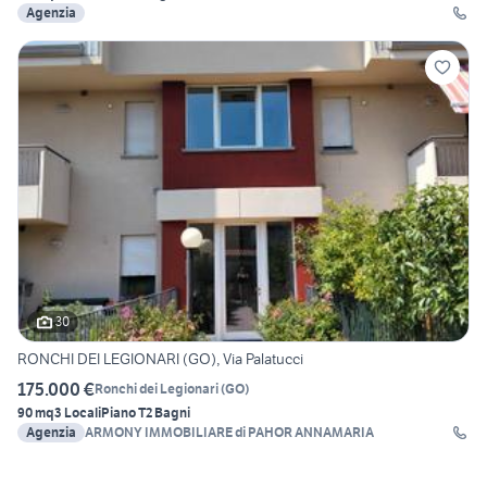
Agenzia
30
RONCHI DEI LEGIONARI (GO), Via Palatucci
175.000 €
Ronchi dei Legionari
(
GO
)
90 mq
3 Locali
Piano T
2 Bagni
Agenzia
ARMONY IMMOBILIARE di PAHOR ANNAMARIA