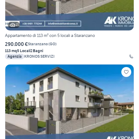
7
Appartamento di 113 m² con 5 locali a Staranzano
290.000 €
Staranzano
(
GO
)
113 mq
5 Locali
2 Bagni
Agenzia
KRONOS SERVIZI