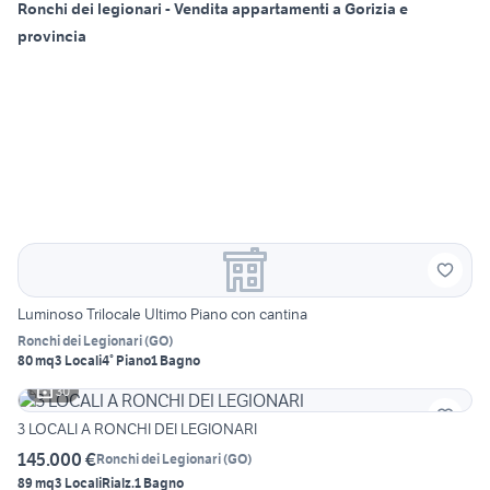
Ronchi dei legionari - Vendita appartamenti a Gorizia e
provincia
Luminoso Trilocale Ultimo Piano con cantina
Ronchi dei Legionari
(
GO
)
80 mq
3 Locali
4° Piano
1 Bagno
30
3 LOCALI A RONCHI DEI LEGIONARI
145.000 €
Ronchi dei Legionari
(
GO
)
89 mq
3 Locali
Rialz.
1 Bagno