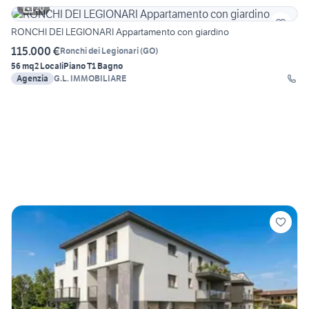
20
RONCHI DEI LEGIONARI Appartamento con giardino
115.000 €
Ronchi dei Legionari
(
GO
)
56 mq
2 Locali
Piano T
1 Bagno
Agenzia
G.L. IMMOBILIARE