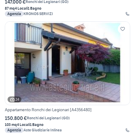
147.000 €
Ronchi dei Legionari
(
GO
)
87 mq
4 Locali
1 Bagno
Agenzia
KRONOS SERVIZI
24
Appartamento Ronchi dei Legionari [A4356480]
150.800 €
Ronchi dei Legionari
(
GO
)
103 mq
4 Locali
1 Bagno
Agenzia
Aste Giudiziarie Inlinea