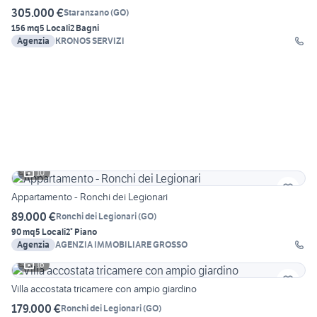
305.000 €
Staranzano
(
GO
)
156 mq
5 Locali
2 Bagni
Agenzia
KRONOS SERVIZI
10
Appartamento - Ronchi dei Legionari
89.000 €
Ronchi dei Legionari
(
GO
)
90 mq
5 Locali
2° Piano
Agenzia
AGENZIA IMMOBILIARE GROSSO
16
Villa accostata tricamere con ampio giardino
179.000 €
Ronchi dei Legionari
(
GO
)