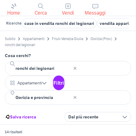
Home
Cerca
Vendi
Messaggi
case in vendita ronchi dei legionari
vendita appartame
Ricerche
Subito
Appartamenti
Friuli-Venezia Giulia
Gorizia (Prov)
ronchi dei legionari
Cosa cerchi?
Filtri
Appartamenti
Salva ricerca
Dal più recente
14 risultati