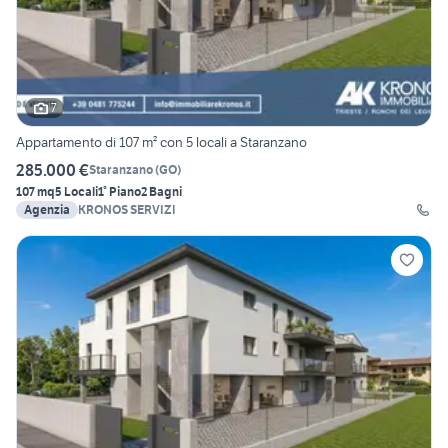
7
Appartamento di 107 m² con 5 locali a Staranzano
285.000 €
Staranzano
(
GO
)
107 mq
5 Locali
1° Piano
2 Bagni
Agenzia
KRONOS SERVIZI