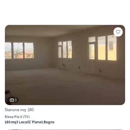
3
Stanone mq. 180
Riese Pio X
(
TV
)
180 mq
3 Locali
1° Piano
1 Bagno