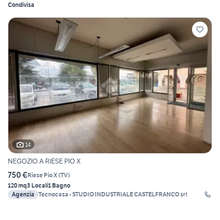
Condivisa
14
NEGOZIO A RIESE PIO X
750 €
Riese Pio X
(
TV
)
120 mq
3 Locali
1 Bagno
Agenzia
Tecnocasa - STUDIO INDUSTRIALE CASTELFRANCO srl