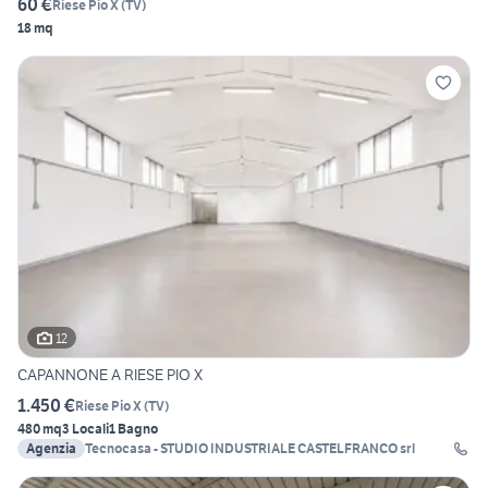
60 €
Riese Pio X
(
TV
)
18 mq
12
CAPANNONE A RIESE PIO X
1.450 €
Riese Pio X
(
TV
)
480 mq
3 Locali
1 Bagno
Agenzia
Tecnocasa - STUDIO INDUSTRIALE CASTELFRANCO srl