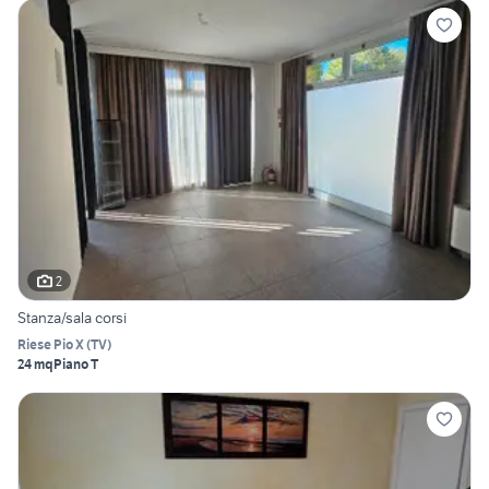
2
Stanza/sala corsi
Riese Pio X
(
TV
)
24 mq
Piano T