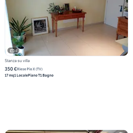
4
Stanza su villa
350 €
Riese Pio X
(
TV
)
17 mq
1 Locale
Piano T
1 Bagno