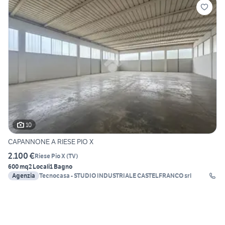
10
CAPANNONE A RIESE PIO X
2.100 €
Riese Pio X
(
TV
)
600 mq
2 Locali
1 Bagno
Agenzia
Tecnocasa - STUDIO INDUSTRIALE CASTELFRANCO srl