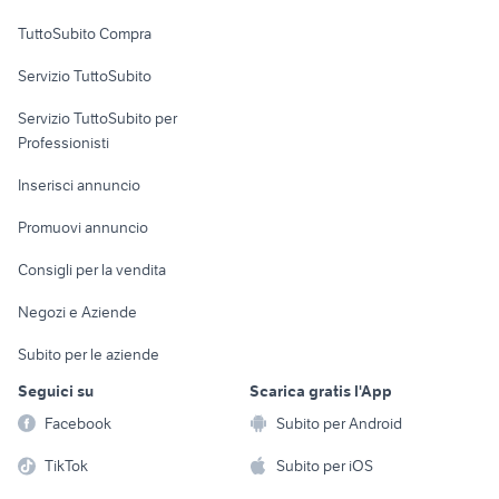
Uffici e Locali
TuttoSubito Compra
commerciali
Servizio TuttoSubito
elettronica
per la casa e la
sports e hobby
Servizio TuttoSubito per
persona
Informatica
Animali
Professionisti
Arredamento e
Console e
Accessori per
Casalinghi
Inserisci annuncio
Videogiochi
animali
Elettrodomestici
Promuovi annuncio
Audio/Video
Musica e Film
Giardino e Fai da te
Consigli per la vendita
Fotografia
Libri e Riviste
Abbigliamento e
Negozi e Aziende
Telefonia
Strumenti Musicali
Accessori
Subito per le aziende
Sports
Tutto per i bambini
Seguici su
Scarica gratis l'App
Biciclette
Facebook
Subito per Android
Collezionismo
TikTok
Subito per iOS