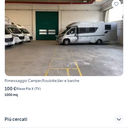
Rimessaggio Camper,Roulotte,Van e barche
100 €
Riese Pio X
(
TV
)
1000 mq
Più cercati