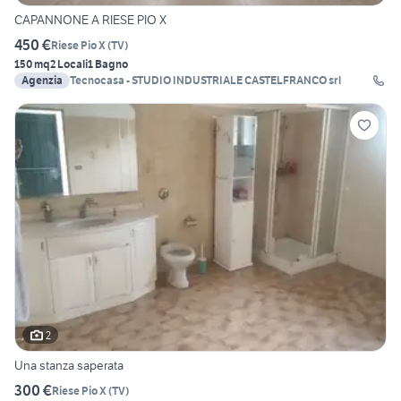
CAPANNONE A RIESE PIO X
450 €
Riese Pio X
(
TV
)
150 mq
2 Locali
1 Bagno
Agenzia
Tecnocasa - STUDIO INDUSTRIALE CASTELFRANCO srl
2
Una stanza saperata
300 €
Riese Pio X
(
TV
)