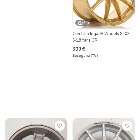
5
Cerchi in lega JR Wheels SL02
8x18 Yaris GR
309 €
Susegana
(
TV
)