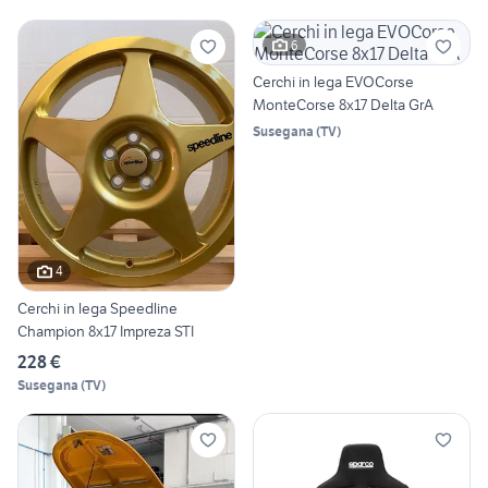
6
Cerchi in lega EVOCorse
MonteCorse 8x17 Delta GrA
Susegana
(
TV
)
4
Cerchi in lega Speedline
Champion 8x17 Impreza STI
228 €
Susegana
(
TV
)