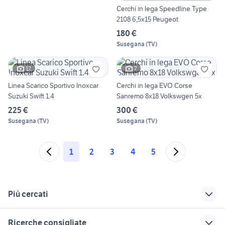
Cerchi in lega Speedline Type
2108 6,5x15 Peugeot
180 €
Susegana
(
TV
)
12
7
Linea Scarico Sportivo Inoxcar
Cerchi in lega EVO Corse
Suzuki Swift 1.4
Sanremo 8x18 Volkswgen 5x
225 €
300 €
Susegana
(
TV
)
Susegana
(
TV
)
1
2
3
4
5
Più cercati
Correlati
Richerche simili
Suggerimenti
Ricerche consigliate