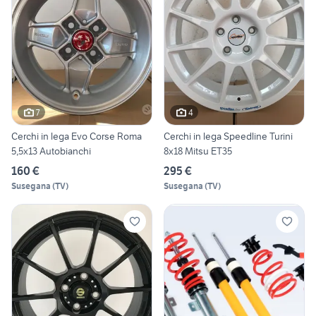
7
4
Cerchi in lega Evo Corse Roma
Cerchi in lega Speedline Turini
5,5x13 Autobianchi
8x18 Mitsu ET35
160 €
295 €
Susegana
(
TV
)
Susegana
(
TV
)