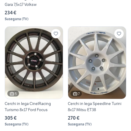
Gara 7,5x17 Volksw
234 €
Susegana
(
TV
)
5
7
Cerchi in lega CinelRacing
Cerchi in lega Speedline Turini
Turismo 8x17 Ford Focus
8x17 Mitsu ET38
305 €
270 €
Susegana
(
TV
)
Susegana
(
TV
)