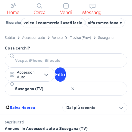
Home
Cerca
Vendi
Messaggi
veicoli commerciali usati lazio
alfa romeo tonale
pu
Ricerche
Subito
Accessori auto
Veneto
Treviso (Prov)
Susegana
Cosa cerchi?
Accessori
Filtri
Auto
Salva ricerca
Dal più recente
642 risultati
Annunci in Accessori auto a Susegana (TV)