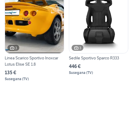
3
3
Linea Scarico Sportivo Inoxcar
Sedile Sportivo Sparco R333
Lotus Elise SE 1.8
446 €
135 €
Susegana
(
TV
)
Susegana
(
TV
)