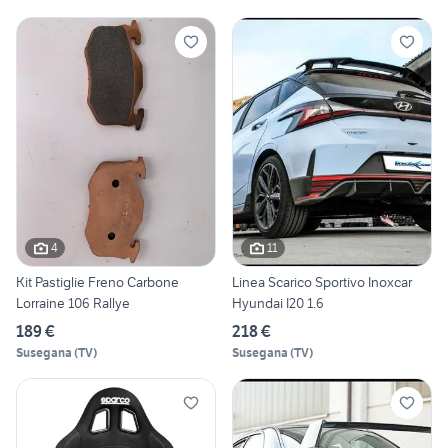
4
11
Kit Pastiglie Freno Carbone
Linea Scarico Sportivo Inoxcar
Lorraine 106 Rallye
Hyundai I20 1.6
189 €
218 €
Susegana
(
TV
)
Susegana
(
TV
)