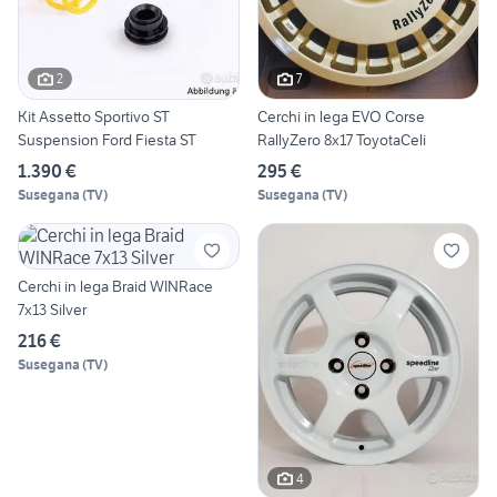
2
7
Kit Assetto Sportivo ST
Cerchi in lega EVO Corse
Suspension Ford Fiesta ST
RallyZero 8x17 ToyotaCeli
1.390 €
295 €
Susegana
(
TV
)
Susegana
(
TV
)
Cerchi in lega Braid WINRace
7x13 Silver
216 €
Susegana
(
TV
)
4