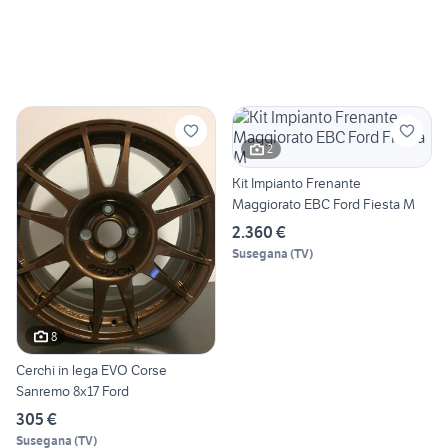
2
Kit Impianto Frenante
Maggiorato EBC Ford Fiesta M
2.360 €
Susegana
(
TV
)
8
Cerchi in lega EVO Corse
Sanremo 8x17 Ford
305 €
Susegana
(
TV
)