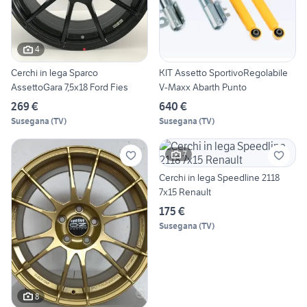
4
Cerchi in lega Sparco
KIT Assetto SportivoRegolabile
AssettoGara 7,5x18 Ford Fies
V-Maxx Abarth Punto
269 €
640 €
Susegana
(
TV
)
Susegana
(
TV
)
7
Cerchi in lega Speedline 2118
7x15 Renault
175 €
Susegana
(
TV
)
8