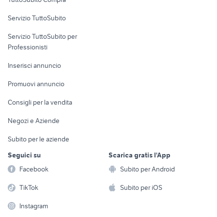
commerciali
Servizio TuttoSubito
elettronica
per la casa e la
sports e hobby
Servizio TuttoSubito per
persona
Informatica
Animali
Professionisti
Arredamento e
Console e
Accessori per
Casalinghi
Inserisci annuncio
Videogiochi
animali
Elettrodomestici
Promuovi annuncio
Audio/Video
Musica e Film
Giardino e Fai da te
Consigli per la vendita
Fotografia
Libri e Riviste
Abbigliamento e
Negozi e Aziende
Telefonia
Strumenti Musicali
Accessori
Subito per le aziende
Sports
Tutto per i bambini
Seguici su
Scarica gratis l'App
Biciclette
Facebook
Subito per Android
Collezionismo
TikTok
Subito per iOS
Instagram