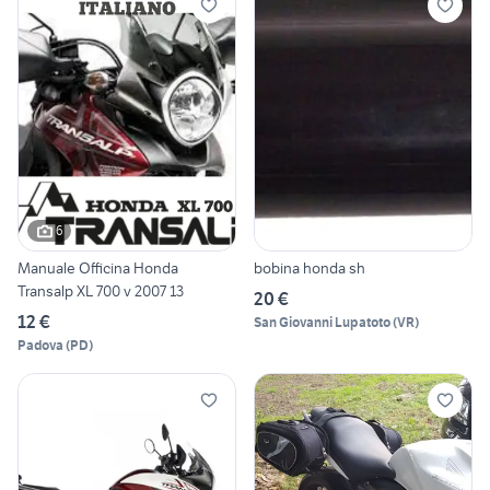
6
Manuale Officina Honda
bobina honda sh
Transalp XL 700 v 2007 13
20 €
12 €
San Giovanni Lupatoto
(
VR
)
Padova
(
PD
)