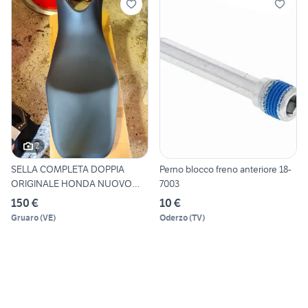
2
SELLA COMPLETA DOPPIA
Perno blocco freno anteriore 18-
ORIGINALE HONDA NUOVO
7003
XL700V
150 €
10 €
Gruaro
(
VE
)
Oderzo
(
TV
)