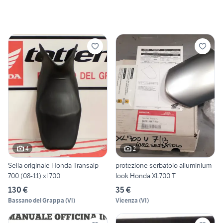
4
2
Sella originale Honda Transalp
protezione serbatoio alluminium
700 (08-11) xl 700
look Honda XL700 T
130 €
35 €
Bassano del Grappa
(
VI
)
Vicenza
(
VI
)