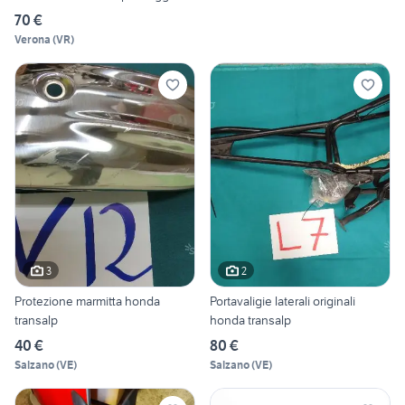
70 €
Verona
(
VR
)
3
2
Protezione marmitta honda
Portavaligie laterali originali
transalp
honda transalp
40 €
80 €
Salzano
(
VE
)
Salzano
(
VE
)