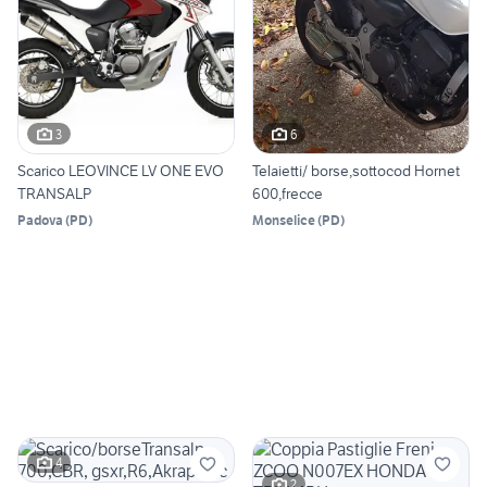
3
6
Scarico LEOVINCE LV ONE EVO
Telaietti/ borse,sottocod Hornet
TRANSALP
600,frecce
Padova
(
PD
)
Monselice
(
PD
)
4
2