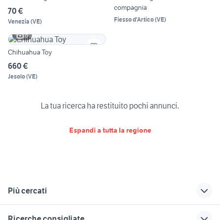
compagnia
70 €
Fiesso d'Artico
(
VE
)
Venezia
(
VE
)
6
Chihuahua Toy
660 €
Jesolo
(
VE
)
La tua ricerca ha restituito pochi annunci.
Espandi a tutta la regione
Più cercati
Correlati
Richerche simili
Suggerimenti
Ricerche consigliate